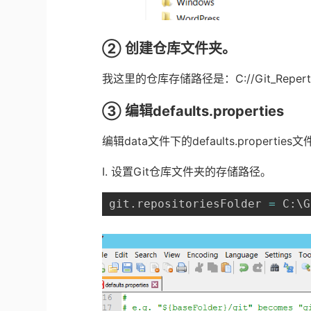
②
创建仓库文件夹。
我这里的仓库存储路径是：
C://Git_Reper
③
编辑
defaults.properties
编辑
data
文件下的
defaults.properties
文
Ⅰ
.
设置
Git
仓库文件夹的存储路径。
git.repositoriesFolder 
=
 C:
\
G