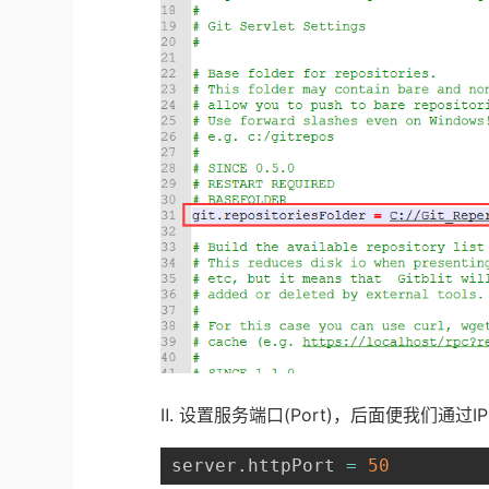
Ⅱ
.
设置服务端口
(Port)
，后面便我们通过
IP
server.httpPort 
=
50