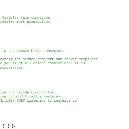
！！！
)
。