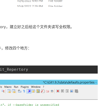
tory
，建立好之后给这个文件夹
读写全
权限。
件，修改四个地方：
it_Repertory