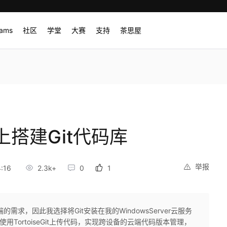
rams
社区
学堂
大赛
支持
茶思屋
器上搭建Git代码库
举报
:16
2.3k+
0
1
求，因此我选择将Git安装在我的WindowsServer云服务
使用TortoiseGit上传代码，实现跨设备的云端代码版本管理，