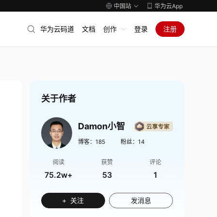
中国站
华为云App
华为云码道
文档
创作
登录
注册
关于作者
Damon小智
博客：
185
粉丝：
14
阅读
获赞
评论
75.2w+
53
1
+ 关注
发消息