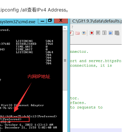
入
ipconfig /all
查看
IPv4 Address
。