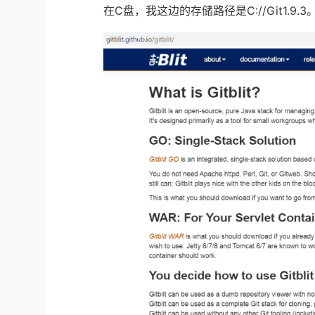
在
C
盘，我这边的存储路径是
C://Git1.9.3