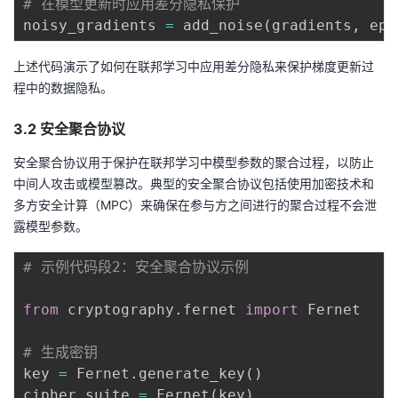
# 在模型更新时应用差分隐私保护
持
建
证
实
的
noisy_gradients 
=
 add_noise
(
gradients
,
 eps
议
验
收
上述代码演示了如何在联邦学习中应用差分隐私来保护梯度更新过
程中的数据隐私。
藏
3.2 安全聚合协议
安全聚合协议用于保护在联邦学习中模型参数的聚合过程，以防止
中间人攻击或模型篡改。典型的安全聚合协议包括使用加密技术和
多方安全计算（MPC）来确保在参与方之间进行的聚合过程不会泄
露模型参数。
# 示例代码段2：安全聚合协议示例
from
 cryptography
.
fernet 
import
 Fernet

# 生成密钥
key 
=
 Fernet
.
generate_key
(
)
cipher_suite 
=
 Fernet
(
key
)