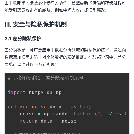
由于联邦学习涉及多个参与方协作，模型更新的传输和存储过程可
我
注
的
开
能受到恶意攻击者的威胁，例如中间人攻击或模型篡改。
的
Programs
发
III. 安全与隐私保护机制
支
者
3.1 差分隐私保护
差分隐私是一种广泛应用于数据分析领域的隐私保护技术，通过向
持
学
数据添加噪声来防止对个体数据的精确推断。在联邦学习中，差分
隐私可以通过以下方式实现：
我
堂
# 示例代码段1：差分隐私机制示例
的
我
我
import
 numpy 
as
 np

技
的
的
我
def
add_noise
(
data
,
 epsilon
)
:
术
云
课
的
我
    noise 
=
 np
.
random
.
laplace
(
0
,
1
/
epsilon
return
 data 
+
 noise

支
声
程
认
的
我