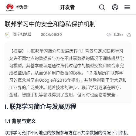
开发者
返
联邦学习中的安全和隐私保护机制
回
数字扫地僧
2024/06/30
3.3k+
举
报
【摘要】 I. 联邦学习简介与发展历程 1.1 背景与定义联邦学习
允许不同地点的数据参与方在不共享数据的情况下训练机器学
习模型。其基本原理是通过迭代过程中的模型交换和聚合来完
个
成模型训练，从而保护用户数据的隐私。 1.2 发展历程联邦学
习的概念最早由Google在2016年提出，并随后得到了学术界和
我
人
工业界的广泛关注。随着技术的进步，联邦学习逐渐在医疗、
金融、智能手机等领域得到了应用，但同时也面临着安全...
的
主
I. 联邦学习简介与发展历程
开
页
1.1 背景与定义
发
联邦学习允许不同地点的数据参与方在不共享数据的情况下训练机