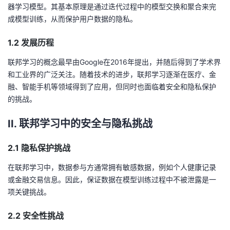
器学习模型。其基本原理是通过迭代过程中的模型交换和聚合来完
者
成模型训练，从而保护用户数据的隐私。
1.2 发展历程
我
联邦学习的概念最早由Google在2016年提出，并随后得到了学术界
的
我
和工业界的广泛关注。随着技术的进步，联邦学习逐渐在医疗、金
融、智能手机等领域得到了应用，但同时也面临着安全和隐私保护
博
的
我
的挑战。
客
论
的
我
II. 联邦学习中的安全与隐私挑战
坛
圈
的
我
2.1 隐私保护挑战
子
直
的
我
在联邦学习中，数据参与方通常拥有敏感数据，例如个人健康记录
或金融交易信息。因此，保证数据在模型训练过程中不被泄露是一
我
播
活
的
项关键挑战。
2.2 安全性挑战
我
动
关
的