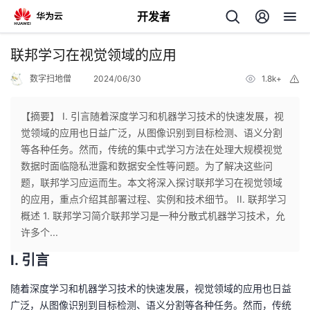
开发者
返
联邦学习在视觉领域的应用
回
数字扫地僧
2024/06/30
1.8k+
举
报
【摘要】 I. 引言随着深度学习和机器学习技术的快速发展，视
觉领域的应用也日益广泛，从图像识别到目标检测、语义分割
等各种任务。然而，传统的集中式学习方法在处理大规模视觉
个
数据时面临隐私泄露和数据安全性等问题。为了解决这些问
题，联邦学习应运而生。本文将深入探讨联邦学习在视觉领域
我
人
的应用，重点介绍其部署过程、实例和技术细节。 II. 联邦学习
概述 1. 联邦学习简介联邦学习是一种分散式机器学习技术，允
的
主
许多个...
I. 引言
开
页
随着深度学习和机器学习技术的快速发展，视觉领域的应用也日益
发
广泛，从图像识别到目标检测、语义分割等各种任务。然而，传统