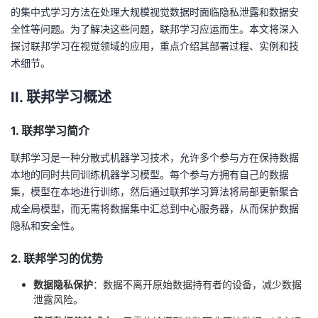
的集中式学习方法在处理大规模视觉数据时面临隐私泄露和数据安
者
全性等问题。为了解决这些问题，联邦学习应运而生。本文将深入
探讨联邦学习在视觉领域的应用，重点介绍其部署过程、实例和技
我
术细节。
的
我
II. 联邦学习概述
博
的
我
1. 联邦学习简介
联邦学习是一种分散式机器学习技术，允许多个参与方在保持数据
客
论
的
我
本地的同时共同训练机器学习模型。每个参与方拥有自己的数据
集，模型在本地进行训练，然后通过联邦学习算法将局部更新聚合
坛
圈
的
我
成全局模型，而无需将数据集中汇总到中心服务器，从而保护数据
隐私和安全性。
子
直
的
我
2. 联邦学习的优势
我
播
活
的
数据隐私保护
：数据不离开原始数据持有者的设备，减少数据
我
动
关
的
泄露风险。