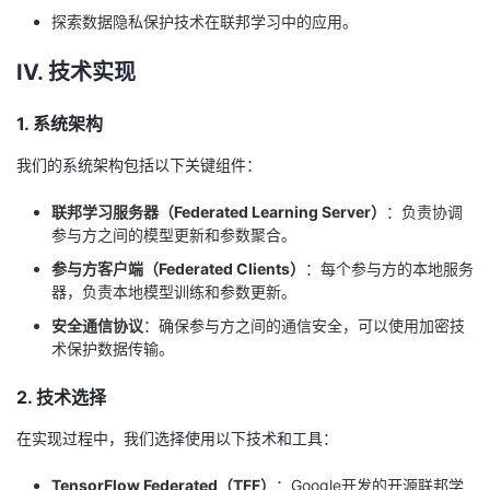
持
建
证
实
的
探索数据隐私保护技术在联邦学习中的应用。
议
验
收
IV. 技术实现
藏
1. 系统架构
我们的系统架构包括以下关键组件：
联邦学习服务器（Federated Learning Server）
：负责协调
参与方之间的模型更新和参数聚合。
参与方客户端（Federated Clients）
：每个参与方的本地服务
器，负责本地模型训练和参数更新。
安全通信协议
：确保参与方之间的通信安全，可以使用加密技
术保护数据传输。
2. 技术选择
在实现过程中，我们选择使用以下技术和工具：
TensorFlow Federated（TFF）
：Google开发的开源联邦学