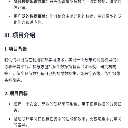
降低数据传输成本
：只需传输模型参数而非原始数据，减少通
我
注
的
开
信开销。
更广泛的数据覆盖
：能够整合多源异构的数据，提升模型的泛
的
Programs
发
化能力和适应性。
支
者
III. 项目介绍
持
学
1. 项目背景
我们的项目旨在利用联邦学习技术，实现一个分布式视觉模型的训
我
堂
练和部署平台。参与方包括多个数据持有者（如医院、研究机构
等），每个参与方拥有自己的视觉数据集，如医疗影像、监控摄像
的
我
我
头图像等。
技
的
的
我
2. 项目目标
术
云
课
的
我
搭建一个安全、高效的联邦学习系统，用于视觉数据的分类任
务。
支
声
程
认
的
我
验证联邦学习在视觉任务中的性能和效果，比较与集中式学习
的差异。