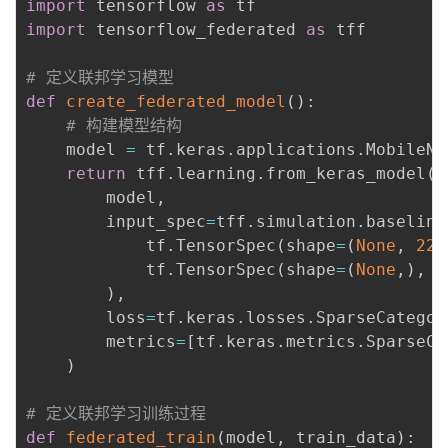
import
 tensorflow 
as
import
 tensorflow_federated 
as
 tff

# 定义联邦学习模型
def
create_federated_model
(
)
:
# 构建模型结构
    model 
=
 tf
.
keras
.
applications
.
MobileNe
return
 tff
.
learning
.
from_keras_model
(
        model
,
        input_spec
=
tff
.
simulation
.
baseline
            tf
.
TensorSpec
(
shape
=
(
None
,
224
            tf
.
TensorSpec
(
shape
=
(
None
,
)
,
 d
)
,
        loss
=
tf
.
keras
.
losses
.
SparseCategor
        metrics
=
[
tf
.
keras
.
metrics
.
SparseCa
)
# 定义联邦学习训练过程
def
federated_train
(
model
,
 train_data
)
: