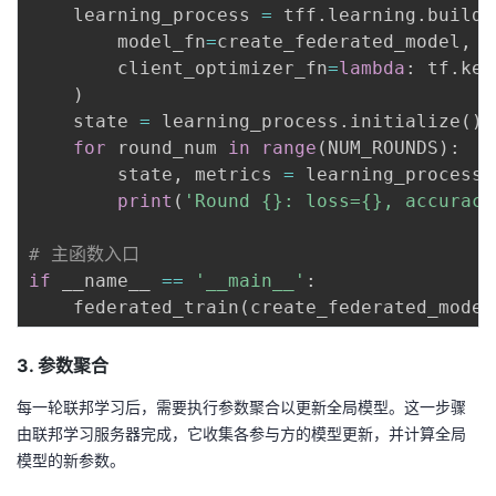
    learning_process 
=
 tff
.
learning
.
build_
        model_fn
=
create_federated_model
,
        client_optimizer_fn
=
lambda
:
 tf
.
ker
)
    state 
=
 learning_process
.
initialize
(
)
for
 round_num 
in
range
(
NUM_ROUNDS
)
:
        state
,
 metrics 
=
 learning_process
.
print
(
'Round {}: loss={}, accuracy
# 主函数入口
if
 __name__ 
==
'__main__'
:
    federated_train
(
create_federated_model
3. 参数聚合
每一轮联邦学习后，需要执行参数聚合以更新全局模型。这一步骤
由联邦学习服务器完成，它收集各参与方的模型更新，并计算全局
模型的新参数。