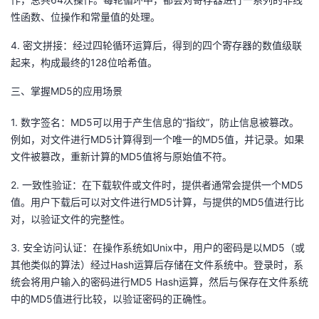
我
注
的
开
性函数、位操作和常量值的处理。
4. 密文拼接：经过四轮循环运算后，得到的四个寄存器的数值级联
的
Programs
发
起来，构成最终的128位哈希值。
支
者
三、掌握MD5的应用场景
持
学
1. 数字签名：MD5可以用于产生信息的“指纹”，防止信息被篡改。
例如，对文件进行MD5计算得到一个唯一的MD5值，并记录。如果
我
堂
文件被篡改，重新计算的MD5值将与原始值不符。
2. 一致性验证：在下载软件或文件时，提供者通常会提供一个MD5
的
我
我
值。用户下载后可以对文件进行MD5计算，与提供的MD5值进行比
对，以验证文件的完整性。
技
的
的
我
3. 安全访问认证：在操作系统如Unix中，用户的密码是以MD5（或
术
云
课
的
我
其他类似的算法）经过Hash运算后存储在文件系统中。登录时，系
统会将用户输入的密码进行MD5 Hash运算，然后与保存在文件系统
支
声
程
认
的
我
中的MD5值进行比较，以验证密码的正确性。