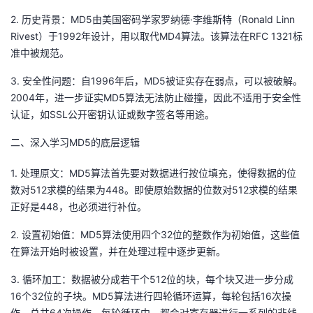
2. 历史背景：MD5由美国密码学家罗纳德·李维斯特（Ronald Linn
者
Rivest）于1992年设计，用以取代MD4算法。该算法在RFC 1321标
准中被规范。
我
3. 安全性问题：自1996年后，MD5被证实存在弱点，可以被破解。
的
我
2004年，进一步证实MD5算法无法防止碰撞，因此不适用于安全性
认证，如SSL公开密钥认证或数字签名等用途。
博
的
我
二、深入学习MD5的底层逻辑
客
论
的
我
1. 处理原文：MD5算法首先要对数据进行按位填充，使得数据的位
数对512求模的结果为448。即使原始数据的位数对512求模的结果
坛
圈
的
我
正好是448，也必须进行补位。
子
直
的
我
2. 设置初始值：MD5算法使用四个32位的整数作为初始值，这些值
在算法开始时被设置，并在处理过程中逐步更新。
我
播
活
的
3. 循环加工：数据被分成若干个512位的块，每个块又进一步分成
我
动
关
的
16个32位的子块。MD5算法进行四轮循环运算，每轮包括16次操
作，总共64次操作。每轮循环中，都会对寄存器进行一系列的非线