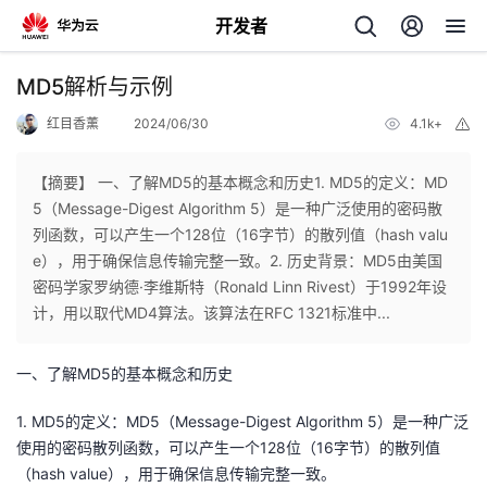
开发者
返
MD5解析与示例
回
红目香薰
2024/06/30
4.1k+
举
报
【摘要】 一、了解MD5的基本概念和历史1. MD5的定义：MD
5（Message-Digest Algorithm 5）是一种广泛使用的密码散
列函数，可以产生一个128位（16字节）的散列值（hash valu
个
e），用于确保信息传输完整一致。2. 历史背景：MD5由美国
密码学家罗纳德·李维斯特（Ronald Linn Rivest）于1992年设
我
人
计，用以取代MD4算法。该算法在RFC 1321标准中...
的
主
一、了解MD5的基本概念和历史
开
页
1. MD5的定义：MD5（Message-Digest Algorithm 5）是一种广泛
使用的密码散列函数，可以产生一个128位（16字节）的散列值
发
（hash value），用于确保信息传输完整一致。