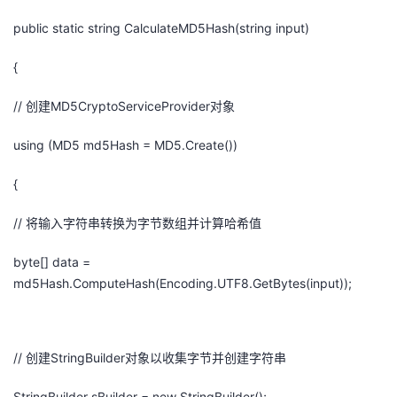
public static string CalculateMD5Hash(string input)
{
// 创建MD5CryptoServiceProvider对象
using (MD5 md5Hash = MD5.Create())
{
// 将输入字符串转换为字节数组并计算哈希值
byte[] data =
md5Hash.ComputeHash(Encoding.UTF8.GetBytes(input));
// 创建StringBuilder对象以收集字节并创建字符串
StringBuilder sBuilder = new StringBuilder();