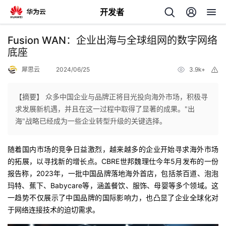
开发者
返
Fusion WAN：企业出海与全球组网的数字网络
回
底座
犀思云
2024/06/25
3.9k+
举
报
【摘要】 众多中国企业与品牌正将目光投向海外市场，积极寻
求发展新机遇，并且在这一过程中取得了显著的成果。"出
个
海"战略已经成为一些企业转型升级的关键选择。
我
人
随着国内市场的竞争日益激烈，越来越多的企业开始寻求海外市场
的拓展，以寻找新的增长点。CBRE世邦魏理仕今年5月发布的一份
的
主
报告称，2023年，一批中国品牌落地海外首店，包括茶百道、泡泡
玛特、蕉下、Babycare等，涵盖餐饮、服饰、母婴等多个领域。这
开
页
一趋势不仅展示了中国品牌的国际影响力，也凸显了企业全球化对
于网络连接技术的迫切需求。
发