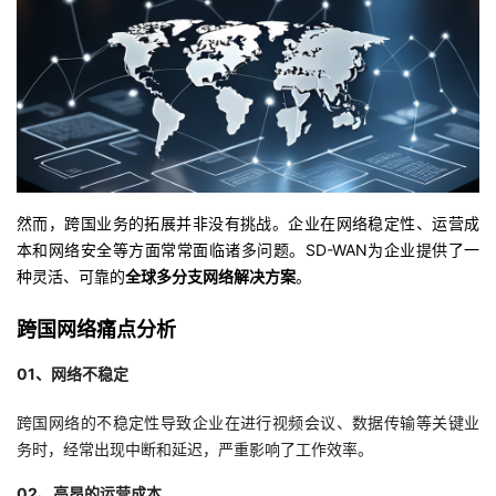
者
我
的
我
博
的
我
然而，跨国业务的拓展并非没有挑战。企业在网络稳定性、运营成
本和网络安全等方面常常面临诸多问题。SD-WAN为企业提供了一
客
论
的
我
种灵活、可靠的
全球多分支网络解决方案
。
坛
圈
的
我
跨国网络痛点分析
子
直
的
我
01、
网络不稳定
我
播
活
的
跨国网络的不稳定性导致企业在进行视频会议、数据传输等关键业
务时，经常出现中断和延迟，严重影响了工作效率。
我
动
关
的
02、高昂的运营成本