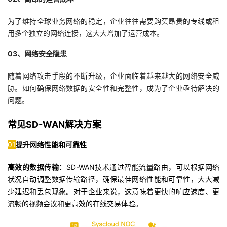
我
注
的
开
为了维持全球业务网络的稳定，企业往往需要购买昂贵的专线或租
用多个独立的网络连接，这大大增加了运营成本。
的
Programs
发
03、网络安全隐患
支
者
随着网络攻击手段的不断升级，企业面临着越来越大的网络安全威
持
学
胁。如何确保网络数据的安全性和完整性，成为了企业亟待解决的
问题。
我
堂
常见SD-WAN解决方案
的
我
我
01
提升网络性能和可靠性
技
的
的
我
高效的数据传输：
SD-WAN技术通过智能流量路由，可以根据网络
状况自动调整数据传输路径，确保最佳网络性能和可靠性，大大减
术
云
课
的
我
少延迟和丢包现象。对于企业来说，这意味着更快的响应速度、更
流畅的视频会议和更高效的在线交易体验。
支
声
程
认
的
我