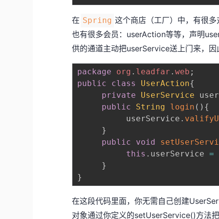
在
这个商店（工厂）中，有很多对象/服务：
Spring
也有很多会员：userAction等等，声明userA
供的通道主动把userService送上门来，因
package
org
.
leadfar
.
web
;
public
class
UserAction
{
private
UserService
 use
public
String
login
(
)
{
          userService
.
valify
}
public
void
setUserServ
this
.
userService 
=
}
}
在这段代码里面，你无需自己创建UserServ
对象通过你定义的setUserService(