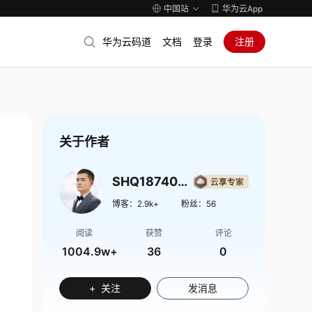
中国站
华为云App
华为云码道
文档
登录
注册
关于作者
SHQ1874009
博客：
2.9k+
粉丝：
56
阅读
获赞
评论
1004.9w+
36
0
+ 关注
发消息