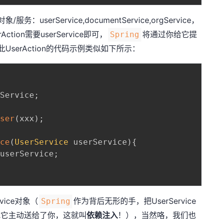
userService,documentService,orgService，
ction需要userService即可，
将通过你给它提
Spring
此UserAction的代码示例类似如下所示：
rService
;
User
(
xxx
)
;
ice
(
UserService
 userService
)
{
 userService
;
ice对象（
作为背后无形的手，把UserService
Spring
)方法把它主动送给了你，这就叫
依赖注入
！），当然咯，我们也