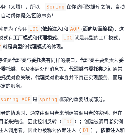
事务（太烦），所以，
在你访问数据库之前，自动
Spring
自动帮你提交/回滚事务！
就是为了使用
(
依赖注入
)和
(
面向切面编程)
，这
IOC
AOP
模式有
工厂模式
和
代理模式
。
就是典型的工厂模式，
IOC
就是典型的
代理模式
的体现。
P
特征是
代理类
与
委托类
有同样的接口，
代理类
主要负责为
委
给
委托类
，以及事后处理消息等。
代理类
与
委托类
之间通常
委托类
对象关联，
代理类
对象本身并不真正实现服务，而是
特定的服务。
是
框架的重要组成部分。
spring AOP
spring
用者的协助时，通常由调用者来创建被调用者的实例。但在
用者来完成，因此控制反转（
）；创建被调用者实例
IoC
注入调用者，因此也被称为依赖注入（
），
依赖注入
和
DI