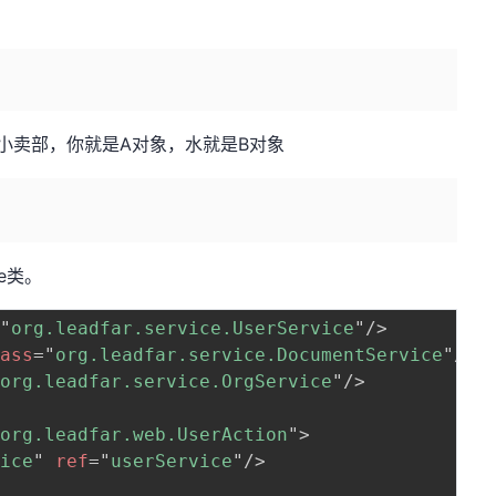
就是小卖部，你就是A对象，水就是B对象
ce类。
=
"
org.leadfar.service.UserService
"
/>
lass
=
"
org.leadfar.service.DocumentService
"
/>
"
org.leadfar.service.OrgService
"
/>
"
org.leadfar.web.UserAction
"
>
vice
"
ref
=
"
userService
"
/>