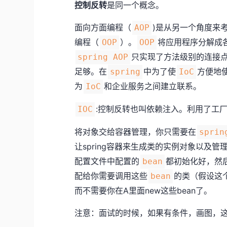
控制反转
是同一个概念。
面向方面编程（
)是从另一个角度来
AOP
编程（
）。
将应用程序分解成
OOP
OOP
只实现了方法级别的连接
spring AOP
足够。在
中为了使
方便地
spring
IoC
为
和企业服务之间建立联系。
IoC
:控制反转也叫依赖注入。利用了工
IOC
将对象交给容器管理，你只需要在
sprin
让spring容器来生成类的实例对象以及管
配置文件中配置的
都初始化好，然
bean
配给你需要调用这些
的类（假设这个
bean
而不需要你在A里面new这些bean了。
注意：面试的时候，如果有条件，画图，这