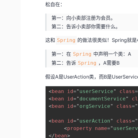
松自在：
第一：向小卖部注册为会员。
第二：告诉小卖部你需要什么。
这和
的做法很类似！Spring
Spring
第一：在
中声明一个类：A
Spring
第二：告诉
，A需要B
Spring
假设A是UserAction类，而B是UserServi
<
bean
id
=
"
userService
"
class
<
bean
id
=
"
documentService
"
c
<
bean
id
=
"
orgService
"
class
=
<
bean
id
=
"
userAction
"
class
=
<
property
name
=
"
userSer
</
bean
>