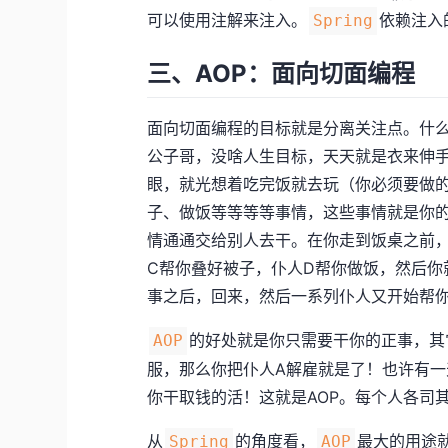
可以使用注解来注入。
依赖注入
Spring
三、AOP：面向切面编程
面向切面编程的目标就是分离关注点。什
公子哥，没啥人生目标，天天就是衣来伸
眼，就光想着吃完饭就去玩（你必须要做
子、做饭等等等等事情，这些事情就是你
情通通交给别人去干。在你走到饭桌之前，
C帮你叠好被子，仆人D帮你做饭，然后你
事之后，回来，然后一系列仆人又开始帮
的好处就是你只需要干你的正事，其
AOP
服，那么你把仆人A解雇就是了！也许有一
你干取钱的活！这就是AOP。每个人各司
从
的角度看，
最大的用途
Spring
AOP