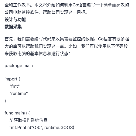
全和工作效率。本文将介绍如何利用Go语言编写一个简单而高效的
者
公司电脑监控软件，帮助公司实现这一目标。
设计与功能
我
数据采集
首先，我们需要编写代码来收集需要监控的数据。Go语言有很多强
的
我
大的库可以帮助我们实现这一点。比如，我们可以使用以下代码段
来获取电脑的基本信息和运行状态：
博
的
我
package main
客
论
的
我
import (
坛
圈
的
我
"fmt"
"runtime"
子
直
的
我
)
func main() {
我
播
活
的
// 获取操作系统信息
fmt.Println("OS:", runtime.GOOS)
我
动
关
的