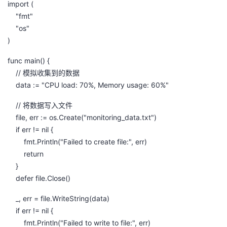
import (
持
建
证
实
的
"fmt"
"os"
议
验
收
)
藏
func main() {
// 模拟收集到的数据
data := "CPU load: 70%, Memory usage: 60%"
// 将数据写入文件
file, err := os.Create("monitoring_data.txt")
if err != nil {
fmt.Println("Failed to create file:", err)
return
}
defer file.Close()
_, err = file.WriteString(data)
if err != nil {
fmt.Println("Failed to write to file:", err)