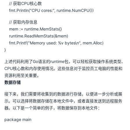
// 获取CPU核心数
我
注
的
开
fmt.Println("CPU cores:", runtime.NumCPU())
的
Programs
发
// 获取内存信息
mem := runtime.MemStats{}
支
者
runtime.ReadMemStats(&mem)
fmt.Printf("Memory used: %v bytes\n", mem.Alloc)
持
学
}
上述代码利用了Go语言的runtime包，可以轻松获取操作系统类型、
我
堂
CPU核心数和内存使用情况。这些信息对于监控员工电脑的性能和
资源利用至关重要。
的
我
我
数据存储
技
的
的
我
接下来，我们需要将收集到的数据进行存储，以便进一步分析或展
示。可以选择将数据存储在本地文件中，或者直接发送到远程服务
术
云
课
的
我
器。以下是一个简单的例子，将数据保存到本地文件：
支
声
package main
程
认
的
我