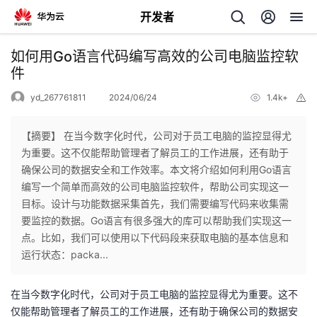
开发者
返
如何用Go语言代码编写高效的公司电脑监控软
回
件
yd_267761811
2024/06/24
1.4k+
举
报
【摘要】 在当今数字化时代，公司对于员工电脑的监控显得尤
为重要。这不仅能帮助管理者了解员工的工作进展，还有助于
个
确保公司的数据安全和工作效率。本文将介绍如何利用Go语言
编写一个简单而高效的公司电脑监控软件，帮助公司实现这一
我
人
目标。设计与功能数据采集首先，我们需要编写代码来收集需
要监控的数据。Go语言有很多强大的库可以帮助我们实现这一
的
主
点。比如，我们可以使用以下代码段来获取电脑的基本信息和
运行状态：packa...
开
页
在当今数字化时代，公司对于员工电脑的监控显得尤为重要。这不
发
仅能帮助管理者了解员工的工作进展，还有助于确保公司的数据安