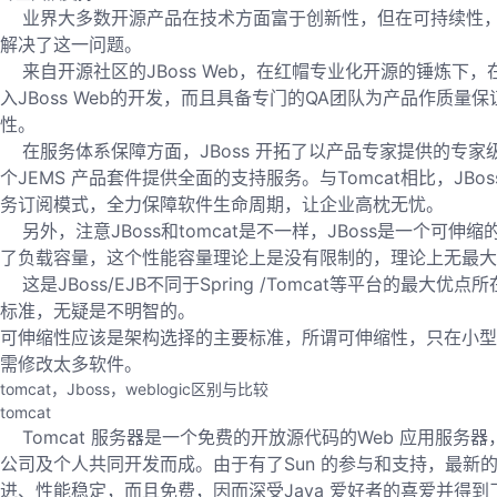
业界大多数开源产品在技术方面富于创新性，但在可持续性，产
解决了这一问题。
来自开源社区的JBoss Web，在红帽专业化开源的锤炼下
入JBoss Web的开发，而且具备专门的QA团队为产品作质量
性。
在服务体系保障方面，JBoss 开拓了以产品专家提供的专家级支
个JEMS 产品套件提供全面的支持服务。与Tomcat相比，JBo
务订阅模式，全力保障软件生命周期，让企业高枕无忧。
另外，注意JBoss和tomcat是不一样，JBoss是一个
了负载容量，这个性能容量理论上是没有限制的，理论上无最大支
这是JBoss/EJB不同于Spring /Tomcat等平台的
标准，无疑是不明智的。
可伸缩性应该是架构选择的主要标准，所谓可伸缩性，只在小型
需修改太多软件。
tomcat，Jboss，weblogic区别与比较
tomcat
Tomcat 服务器是一个免费的开放源代码的Web 应用服务器，它是Apa
公司及个人共同开发而成。由于有了Sun 的参与和支持，最新的Servlet
进、性能稳定，而且免费，因而深受Java 爱好者的喜爱并得