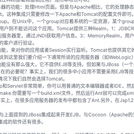
器的功能：处理Html页面。但是与Apache相比，它的处理静态Htm
vlet。这种集成只需要修改一下Apache和Tomcat的配置文件即可
group。在Unix中，一个group对应着系统的一定资源，某个gr
则不能访问这个应用。Tomcat提供三种Realm，1：JDBCR
的服务器里，通过JNDI获取用户信息。3：MemoryRealm，
用的客户进行验证。
器功能，来对你的应用或者Session实行监听。Tomcat也提供
说到这里我们要介绍一下通常所说的应用服务器（如WebLogic）
omcat则功能没有那么强大，它不提供EJB等支持。但如果与JBos
有存在的必要呢？事实上，我们的很多中小应用不需要采用EJB等技术
况下我们自然会选择Tomcat。
Jsp和Servlet非常简单，你可以用普通的文本编辑器或者IDE
make.你需要写一个build.xml文件，然后运行Ant就可以
上，在很多应用服务器的发布中都包含了Ant.另外，在Jsp1.2
提到的JBoss集成起来开发EJB，与Cocoon（Apache
t集成的软件还有很多。