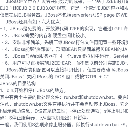
JBoss是全世界开发者共同努力的成果，一个基于J2EE的开放
EJB 1.1和EJB 2.0 EJB3.0的规范，它是一个管理EJB的容器和
仅是提供EJB服务器。JBoss不包括serverlers/JSP page 
JBoss还具有如下六大优点：
- 1、JBoss是免费的，开放源代码J2EE的实现，它通过LGP
- 2、JBoss需要的内存和硬盘空间比较小。
- 3、安装非常简单。先解压缩JBoss打包文件再配置一些环
- 4、JBoss能够"热部署"，部署BEAN只是简单拷贝BE
- 5、JBoss与Web服务器在同一个Java虚拟机中运行，Se
- 6、用户可以直接实施J2EE-EAR，而不是以前分别实施EJB-
JBoss的安装和配置可以直接拷贝使用，但是要改动 %JBoss-HOM
关闭JBoss：关闭JBoss的 DOS 窗口或按"CTRL + C"
JBoss的目录结构
1、bin:开始和停止JBoss的地方。
其中有两个主要的批处理文件：run.bat和shutdown.bat。要启动
注意，shutdown.bat文件直接执行并不会自动停止JBoss
h显示帮助信息；D设置系统属性；-停止处理选项；s停止用JND
码；S停止服务器；e从虚拟机退出；H暂停。
一般，我们使用S选项来停止服务器。即执行shutdown.bat -S