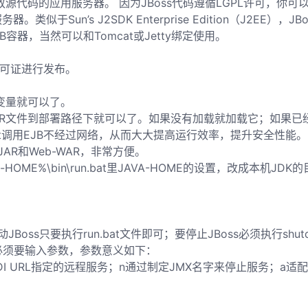
源代码的应用服务器。 因为JBoss代码遵循LGPL许可，你可
服务器。类似于Sun’s J2SDK Enterprise Edition（J2
的WEB容器，当然可以和Tomcat或Jetty绑定使用。
L许可证进行发布。
境变量就可以了。
AN的JAR文件到部署路径下就可以了。如果没有加载就加载它；如果
rvlet调用EJB不经过网络，从而大大提高运行效率，提升安全性能。
JAR和Web-WAR，非常方便。
E%\bin\run.bat里JAVA-HOME的设置，改成本机JDK的目
JBoss只要执行run.bat文件即可；要停止JBoss必须执行shutd
，它必须要输入参数，参数意义如下：
I URL指定的远程服务；n通过制定JMX名字来停止服务；a适
。