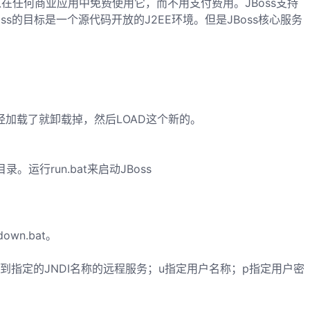
以在任何商业应用中免费使用它，而不用支付费用。JBoss支持
EE），JBoss的目标是一个源代码开放的J2EE环境。但是JBoss核心服务
已经加载了就卸载掉，然后LOAD这个新的。
录。运行run.bat来启动JBoss
own.bat。
配到指定的JNDI名称的远程服务；u指定用户名称；p指定用户密