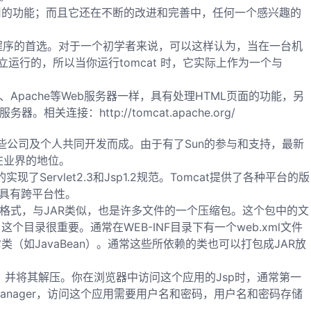
用的功能；而且它还在不断的改进和完善中，任何一个感兴趣的
 程序的首选。对于一个初学者来说，可以这样认为，当在一台机
独立运行的，所以当你运行tomcat 时，它实际上作为一个与
IIS、Apache等Web服务器一样，具有处理HTML页面的功能，另
che服务器。相关连接：
http://tomcat.apache.org/
和其它一些公司及个人共同开发而成。由于有了Sun的参与和支持，最新
见其在业界的地位。
的实现了Servlet2.3和Jsp1.2规范。Tomcat提供了各种平台的版
t也具有跨平台性。
用程序格式，与JAR类似，也是许多文件的一个压缩包。这个包中的文
个目录很重要。通常在WEB-INF目录下有一个web.xml文件
赖的其它类（如JavaBean）。通常这些所依赖的类也可以打包成JAR放
文件，并将其解压。你在浏览器中访问这个应用的Jsp时，通常第一
：manager，访问这个应用需要用户名和密码，用户名和密码存储