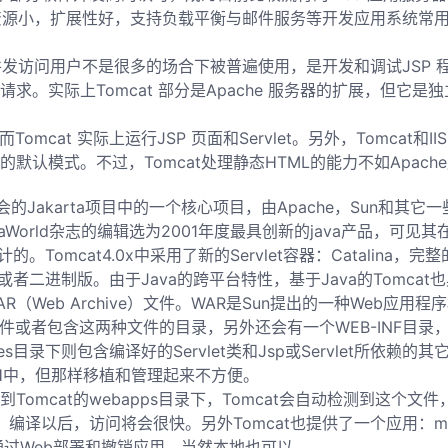
统资源小，扩展性好，支持负载平衡与邮件服务等开发应用系统常
并发访问用户不是很多的场合下被普遍使用，是开发和调试JSP
请求。实际上Tomcat 部分是Apache 服务器的扩展，但它是
mcat 实际上运行JSP 页面和Servlet。另外，Tomcat和
mcat的默认模式。不过，Tomcat处理静态HTML的能力不如Apa
基金会的Jakarta项目中的一个核心项目，由Apache，Sun
被JavaWorld杂志的编辑选为2001年度最具创新的java产品，可
。Tomcat4.0x中采用了新的Servlet容器：Catalina，完整
其源代码版或者二进制版。由于Java的跨平台特性，基于Java的Tomca
（Web Archive）文件。WAR是Sun提出的一种Web应
件或者包含这两种文件的目录，另外还会有一个WEB-INF目录，这
sses目录下则包含编译好的Servlet类和Jsp或Servlet所依
PATH中，但那样移植和管理起来不方便。
Tomcat的webapps目录下，Tomcat会自动检测到这个
后编译。编译以后，访问将会很快。另外Tomcat也提供了一个应用
通过Web部署和撤销应用。当然本地也可以。