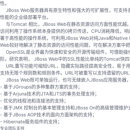
性。
JBoss Web服务器具有原生特性和强大的可扩展性，可支持多种并非基于
性能的企业级部署平台。
与Tomcat 相比，JBoss Web在静态资源访问方面性能优越。
访问利用了操作系统本身提供的0拷贝传送，CPU消耗降低，响应
署于高性能的操作系统，可利用JBoss Web对纯Java和Nat
Web较好地解决了静态资源的访问性能问题，可在解决方案中把
OpenSSL是业界最为快速和安全的开源传输组件，可借助操作
阶。研究表明， JBoss Web中的SSL性能比单纯的Tomcat快
URL重写功能可缩短URL，隐藏实际路径提高安全性，易于用户记忆和
支持无限个规则数和规则条件。URL可被重写以支持遗留的UR
JBoss Web既可单独运行，也可无缝嵌入JBoss应用服务
- 基于JGroups的多种集群方案的支持；
- 基于Arjuna技术的JTA和JTS的事务处理支持；
- 优化的线程池和连接池的支持；
- 基于JMX 控制台的基本管理支持和JBoss On的高级管理维
- 基于JBoss AOP技术的面向方面架构的支持；
- Hibernate服务组件的支持；
专业团队支持