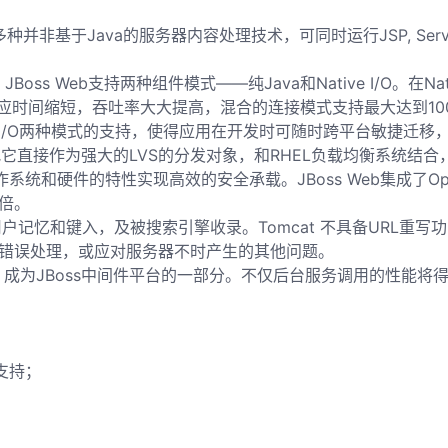
Java的服务器内容处理技术，可同时运行JSP, Servlet, Mi
JBoss Web支持两种组件模式——纯Java和Native I/O
时间缩短，吞吐率大大提高，混合的连接模式支持最大达到1000
ive I/O两种模式的支持，使得应用在开发时可随时跨平台敏捷迁移
它直接作为强大的LVS的分发对象，和RHEL负载均衡系统结合
系统和硬件的特性实现高效的安全承载。JBoss Web集成了O
四倍。
键入，及被搜索引擎收录。Tomcat 不具备URL重写功能，JBo
L错误处理，或应对服务器不时产生的其他问题。
器，成为JBoss中间件平台的一部分。不仅后台服务调用的性能将
护支持；