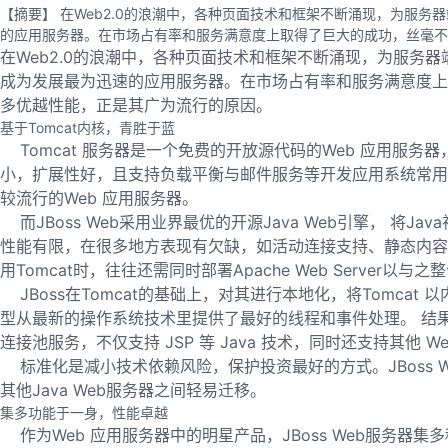
【摘要】 在Web2.0的浪潮中，各种页面技术和框架不断涌现，为服务
的应用服务器。在市场占有率和服务满意度上取得了巨大的成功，丝毫不逊色于其它的非开
在Web2.0的浪潮中，各种页面技术和框架不断涌现，为服务器
成为发展最为迅速的应用服务器。在市场占有率和服务满意度上取得了巨大的
多优越性能，正是其广为流行的原因。
基于Tomcat内核，青胜于蓝
Tomcat 服务器是一个免费的开放源代码的Web 应用服务
小，扩展性好，且支持负载平衡与邮件服务等开发应用系统常用
较流行的Web 应用服务器。
而JBoss Web采用业界最优的开源Java Web引擎， 将J
性能有限，在很多地方表现有欠缺，如活动连接支持、静态内容、大
用Tomcat时，往往还需同时部署Apache Web Serve
JBoss在Tomcat的基础上，对其进行本地化，将Tomcat 以
型从最新的操作系统技术里提供了最好的线程和事件处理。 结果，JB
连接池服务，不仅支持 JSP 等 Java 技术，同时还支持其他 We
标准化是减小技术依赖风险，保护投资最好的方式。JBoss We
其他Java Web服务器之间轻易迁移。
集多功能于一身，性能卓越
作为Web 应用服务器中的明星产品，JBoss Web服务器集