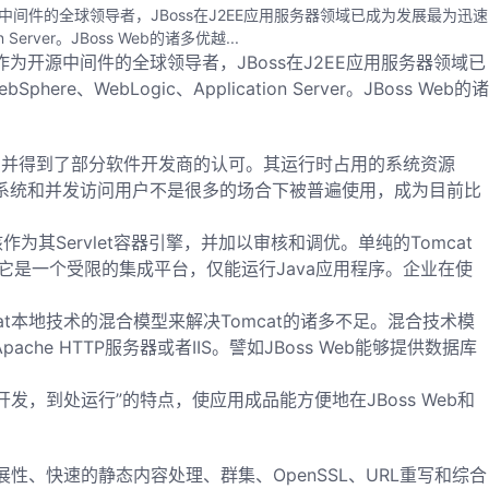
间件的全球领导者，JBoss在J2EE应用服务器领域已成为发展最为迅速
ver。JBoss Web的诸多优越...
开源中间件的全球领导者，JBoss在J2EE应用服务器领域已
ogic、Application Server。JBoss Web的诸
喜爱并得到了部分软件开发商的认可。其运行时占用的系统资源
型系统和并发访问用户不是很多的场合下被普遍使用，成为目前比
作为其Servlet容器引擎，并加以审核和调优。单纯的Tomcat
它是一个受限的集成平台，仅能运行Java应用程序。企业在使
omcat本地技术的混合模型来解决Tomcat的诸多不足。混合技术模
e HTTP服务器或者IIS。譬如JBoss Web能够提供数据库
发，到处运行”的特点，使应用成品能方便地在JBoss Web和
展性、快速的静态内容处理、群集、OpenSSL、URL重写和综合