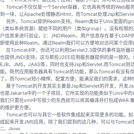
Tomcat不仅仅是一个Servlet容器，它也具有传统的Web服务
到一块，让Apache处理静态Html，而Tomcat处理Jsp和Ser
另外，Tomcat提供Realm支持。Realm类似于Unix里面的
（类似系统资源）赋给不同的用户（类似group）。没有权限的用户
户信息来进行验证。2：JNDIRealm，用户信息存在基于LDAP
即使用此种Realm。通过Realm我们可以方便地对访问某个应
在Tomcat4中，你还可以利用Servlet2.3提供的事件监听
也提供JNDI支持，这与那些J2EE应用服务器提供的是一致的。
EJB，JMS，JAAS等，同时也支持Jsp和Servlet.而T
能。既然应用服务器具有Tomcat的功能，那么Tomcat有没
了。而Tomcat短小精悍，配置方便，能满足我们的需求，这种情
基于Tomcat的开发其实主要是Jsp和Servlet的开发，开发
也是Jakarta中的一个子项目，它所实现的功能类似于Unix中的
我们只需在xml中写很少的东西就可以将其编译并打包成WAR.事实
的维护更方便。
Tomcat也可以与其它一些软件集成起来实现更多的功能。如与上面
成起来开发JMS应用，除了我们提到的这几种，可以与Tomca
二、Jboss