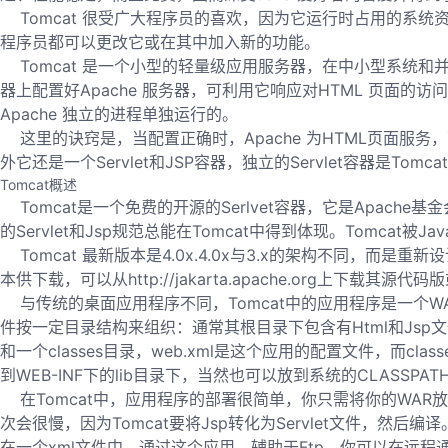
Tomcat 很受广大程序员的喜欢，因为它运行时占用的系
程序员都可以更改它或在其中加入新的功能。
Tomcat 是一个小型的轻量级应用服务器，在中小型系统和
器上配置好Apache 服务器，可利用它响应对HTML 页面的访问
Apache 独立的进程单独运行的。
这里的诀窍是，当配置正确时，Apache 为HTML页面服务，而To
外它还是一个Servlet和JSP容器，独立的Servlet容器是To
Tomcat概述
Tomcat是一个免费的开源的Serlvet容器，它是Apache
的Servlet和Jsp规范总能在Tomcat中得到体现。Tomcat
Tomcat 最新版本是4.0x.4.0x与3.x的架构不同，而是重新设计的
本供下载，可以从http://jakarta.apache.org上下载
与传统的桌面应用程序不同，Tomcat中的应用程序是一个WAR
件按一定目录结构来组织：通常其根目录下包含有Html和Jsp文
和一个classes目录，web.xml是这个应用的配置文件，而cla
到WEB-INF下的lib目录下，当然也可以放到系统的CLASS
在Tomcat中，应用程序的部署很简单，你只需将你的WAR放到
次会很慢，因为Tomcat要将Jsp转化为Servlet文件，然
在一个xml文件中。通过这个应用，辅助于Ftp，你可以在远程