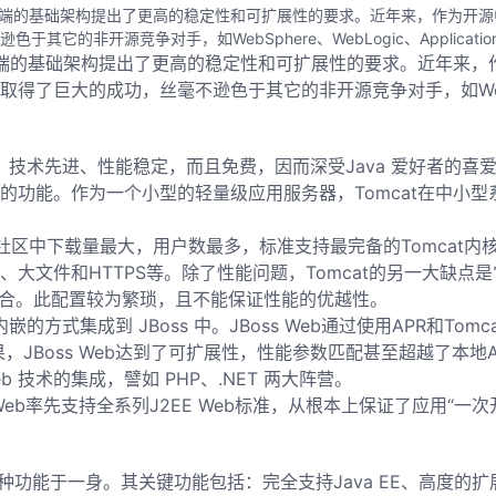
器端的基础架构提出了更高的稳定性和可扩展性的要求。近年来，作为开源中
源竞争对手，如WebSphere、WebLogic、Application Ser
端的基础架构提出了更高的稳定性和可扩展性的要求。近年来，作为
成功，丝毫不逊色于其它的非开源竞争对手，如WebSphere、WebL
器，技术先进、性能稳定，而且免费，因而深受Java 爱好者的
的功能。作为一个小型的轻量级应用服务器，Tomcat在中小
ava社区中下载量最大，用户数最多，标准支持最完备的Tomcat内核
文件和HTTPS等。除了性能问题，Tomcat的另一大缺点是
r以与之整合。此配置较为繁琐，且不能保证性能的优越性。
内嵌的方式集成到 JBoss 中。JBoss Web通过使用APR和T
oss Web达到了可扩展性，性能参数匹配甚至超越了本地Apach
b 技术的集成，譬如 PHP、.NET 两大阵营。
b率先支持全系列J2EE Web标准，从根本上保证了应用“一次开
多种功能于一身。其关键功能包括：完全支持Java EE、高度的扩