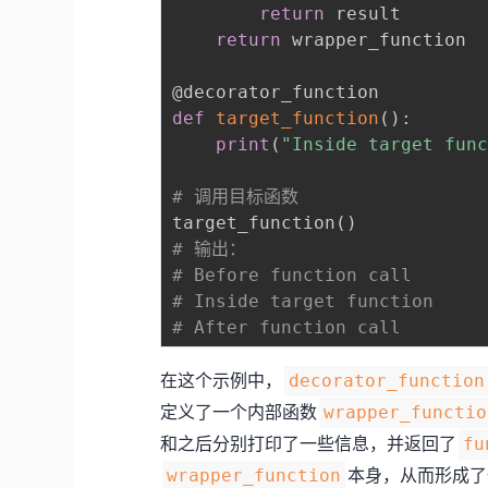
return
 result

return
 wrapper_function

@decorator_function
def
target_function
(
)
:
print
(
"Inside target fun
# 调用目标函数
target_function
(
)
# 输出：
# Before function call
# Inside target function
# After function call
在这个示例中，
decorator_function
定义了一个内部函数
wrapper_functio
和之后分别打印了一些信息，并返回了
fu
本身，从而形成了
wrapper_function