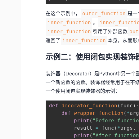
在这个示例中，
是一
outer_function
。
inner_function
inner_functi
引用了外部函数
inner_function
out
返回了
本身，从而形
inner_function
示例二：使用闭包实现装饰
装饰器（Decorator）是Python
一个新函数的函数。装饰器经常用于在不
一个使用闭包实现装饰器的示例：
def
decorator_function
(
func
)
def
wrapper_function
(
*
ar
print
(
"Before functi
        result 
=
 func
(
*
args
,
print
(
"After functio