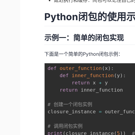
延迟执行和缓存：闭包可以记住自己
Python闭包的使用
示例一：简单的闭包实现
下面是一个简单的Python闭包示例：
def
outer_function
(
x
)
:
def
inner_function
(
y
)
:
return
 x 
+
 y

return
 inner_function

# 创建一个闭包实例
closure_instance 
=
 outer_fun
# 调用闭包实例
print
(
closure_instance
(
5
)
)