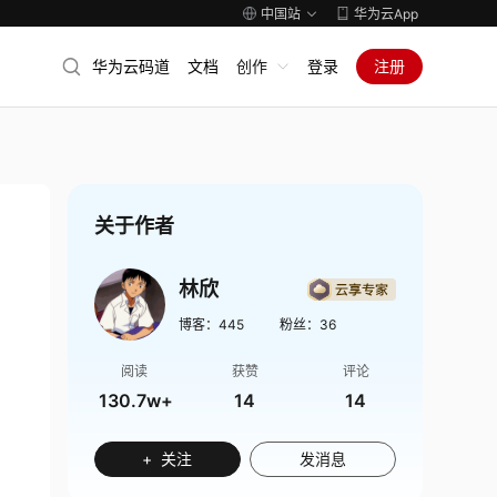
中国站
华为云App
华为云码道
文档
创作
登录
注册
关于作者
林欣
博客：
445
粉丝：
36
阅读
获赞
评论
130.7w+
14
14
+ 关注
发消息