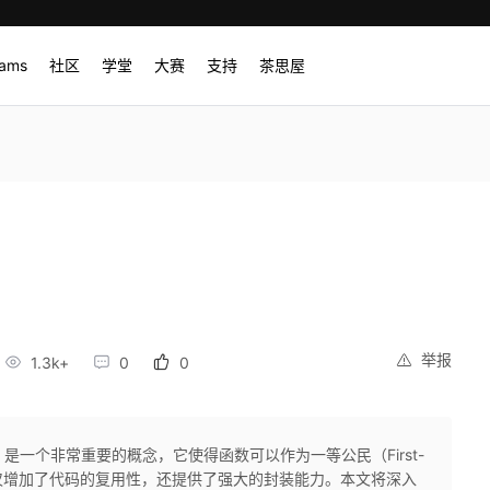
rams
社区
学堂
大赛
支持
茶思屋
举报
1.3k+
0
0
re）是一个非常重要的概念，它使得函数可以作为一等公民（First-
。闭包不仅增加了代码的复用性，还提供了强大的封装能力。本文将深入