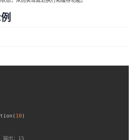
的状态，从而实现延迟执行和缓存功能。
示例
ction
(
10
)
# 输出：15