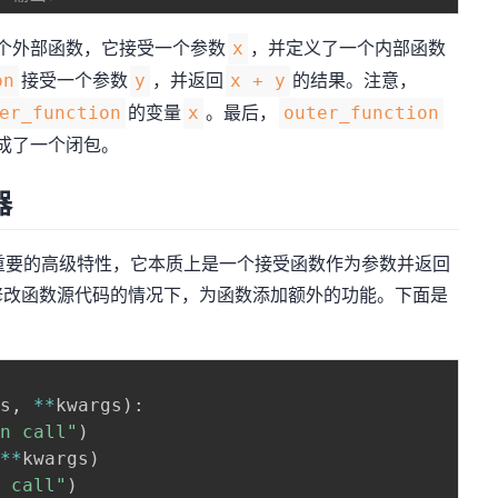
个外部函数，它接受一个参数
，并定义了一个内部函数
x
接受一个参数
，并返回
的结果。注意，
on
y
x + y
的变量
。最后，
er_function
x
outer_function
成了一个闭包。
器
中另一个重要的高级特性，它本质上是一个接受函数作为参数并返回
修改函数源代码的情况下，为函数添加额外的功能。下面是
:
gs
,
**
kwargs
)
:
on call"
)
**
kwargs
)
n call"
)