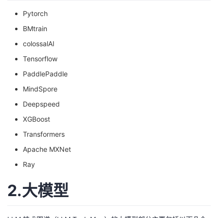
Pytorch
BMtrain
colossalAI
Tensorflow
PaddlePaddle
MindSpore
Deepspeed
XGBoost
Transformers
Apache MXNet
Ray
2.大模型