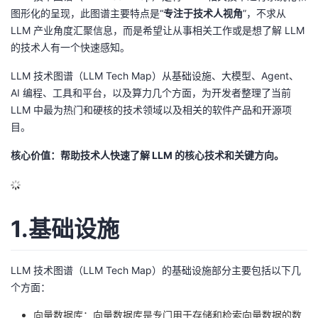
图形化的呈现，此图谱主要特点是“
专注于技术人视角
”，不求从
的
Programs
发
者
LLM 产业角度汇聚信息，而是希望让从事相关工作或是想了解 LLM
的技术人有一个快速感知。
支
者
我
LLM 技术图谱（LLM Tech Map）从基础设施、大模型、Agent、
持
AI 编程、工具和平台，以及算力几个方面，为开发者整理了当前
学
的
我
LLM 中最为热门和硬核的技术领域以及相关的软件产品和开源项
目。
我
堂
博
的
我
核心价值：帮助技术人快速了解 LLM 的核心技术和关键方向。
的
我
客
论
的
我
我
技
的
坛
圈
的
我
的
我
1.基础设施
术
云
子
直
的
我
课
的
我
支
声
播
活
的
程
认
的
我
LLM 技术图谱（LLM Tech Map）的基础设施部分主要包括以下几
个方面：
持
建
动
关
证
实
的
向量数据库：向量数据库是专门用于存储和检索向量数据的数