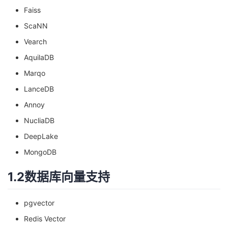
Faiss
ScaNN
Vearch
AquilaDB
Marqo
LanceDB
Annoy
NucliaDB
DeepLake
MongoDB
1.2数据库向量支持
pgvector
Redis Vector