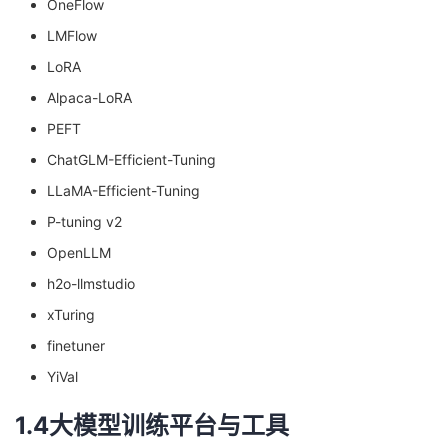
OneFlow
LMFlow
LoRA
Alpaca-LoRA
PEFT
ChatGLM-Efficient-Tuning
LLaMA-Efficient-Tuning
P-tuning v2
OpenLLM
h2o-llmstudio
xTuring
finetuner
YiVal
1.4大模型训练平台与工具