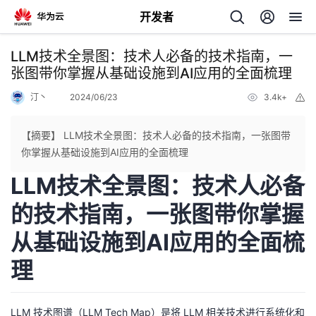
开发者
返
LLM技术全景图：技术人必备的技术指南，一
回
张图带你掌握从基础设施到AI应用的全面梳理
汀丶
2024/06/23
3.4k+
举
报
【摘要】 LLM技术全景图：技术人必备的技术指南，一张图带
你掌握从基础设施到AI应用的全面梳理
个
LLM技术全景图：技术人必备
我
人
的技术指南，一张图带你掌握
从基础设施到AI应用的全面梳
我
的
主
理
我
的
开
页
我
的
开
发
LLM 技术图谱（LLM Tech Map）是将 LLM 相关技术进行系统化和