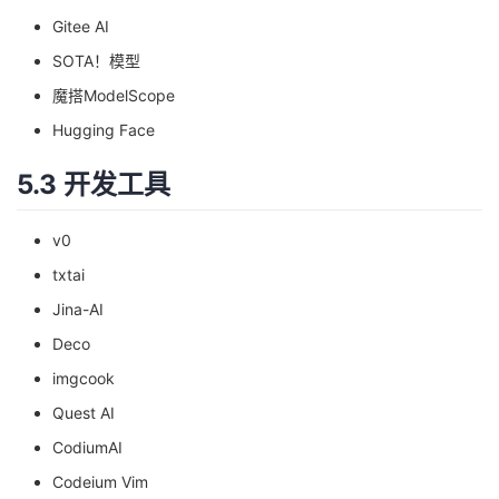
Gitee AI
SOTA！模型
魔搭ModelScope
Hugging Face
5.3 开发工具
v0
txtai
Jina-AI
Deco
imgcook
Quest AI
CodiumAI
Codeium Vim