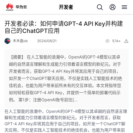
开发者
返
开发者必读：如何申请GPT-4 API Key并构建
回
自己的ChatGPT应用
木木盘ob
2024/06/21
5.1k+
举
报
【摘要】 在人工智能的浪潮中，OpenAI的GPT-4模型以其卓
越的自然语言理解和生成能力引领着语言模型的新纪元。对于
个
开发者而言，获取GPT-4 API Key并将其应用于自己的项目，
如开发一个ChatGPT聊天应用，不仅是实践人工智能技术的绝
我
人
佳机会，也能为用户带来前所未有的交互体验。本文将指导您
如何轻松获取GPT-4 API Key，并提供一个简单的部署代码示
的
主
例。 第1步：注册OpenAI账号前往[...
在人工智能的浪潮中，OpenAI的GPT-4模型以其卓越的自然语言理
开
页
解和生成能力引领着语言模型的新纪元。对于开发者而言，获取
GPT-4 API Key并将其应用于自己的项目，如开发一个ChatGPT聊
发
天应用，不仅是实践人工智能技术的绝佳机会，也能为用户带来前