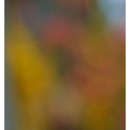
我
注
的
开
的
Programs
发
支
者
持
学
我
堂
的
我
我
技
的
的
我
术
云
课
的
我
支
声
程
认
的
我