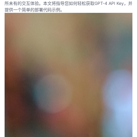
所未有的交互体验。本文将指导您如何轻松获取GPT-4 API Key，并
提供一个简单的部署代码示例。
者
我
的
我
博
的
我
客
论
的
我
坛
圈
的
我
子
直
的
我
我
播
活
的
我
动
关
的