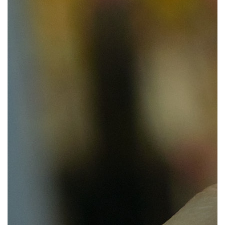
持
建
证
实
的
议
验
收
藏