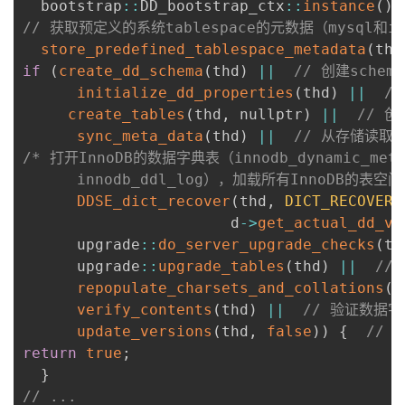
  bootstrap
:
:
DD_bootstrap_ctx
:
:
instance
(
)
.
// 获取预定义的系统tablespace的元数据（mysql和inn
store_predefined_tablespace_metadata
(
thd
if
(
create_dd_schema
(
thd
)
||
// 创建schema
initialize_dd_properties
(
thd
)
||
/
create_tables
(
thd
,
 nullptr
)
||
// 
sync_meta_data
(
thd
)
||
// 从存储读取数
/* 打开InnoDB的数据字典表（innodb_dynamic_metada
      innodb_ddl_log），加载所有InnoDB的表空间
DDSE_dict_recover
(
thd
,
DICT_RECOVERY
                       d
-
>
get_actual_dd_ve
      upgrade
:
:
do_server_upgrade_checks
(
th
      upgrade
:
:
upgrade_tables
(
thd
)
||
//
repopulate_charsets_and_collations
(
t
verify_contents
(
thd
)
||
// 验证数据
update_versions
(
thd
,
false
)
)
{
// 
return
true
;
}
// ...