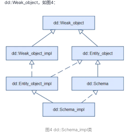
dd::Weak_object，如图4：
图4 dd::Schema_impl类