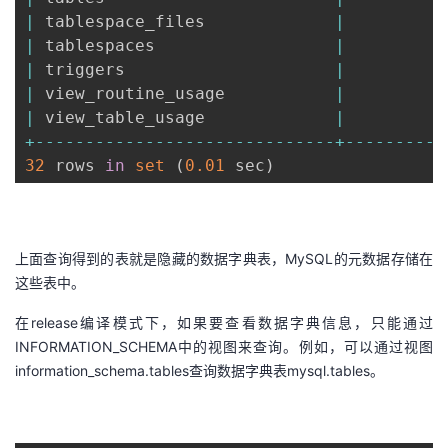
|
 tablespace_files             
|
1
|
 tablespaces                  
|
1
|
 triggers                     
|
1
|
 view_routine_usage           
|
1
|
 view_table_usage             
|
1
+
--
--
--
--
--
--
--
--
--
--
--
--
--
--
--
+
--
--
--
--
--
32
 rows 
in
set
(
0.01
 sec
)
上面查询得到的表就是隐藏的数据字典表，MySQL的元数据存储在
这些表中。
在release编译模式下，如果要查看数据字典信息，只能通过
INFORMATION_SCHEMA中的视图来查询。例如，可以通过视图
information_schema.tables查询数据字典表mysql.tables。