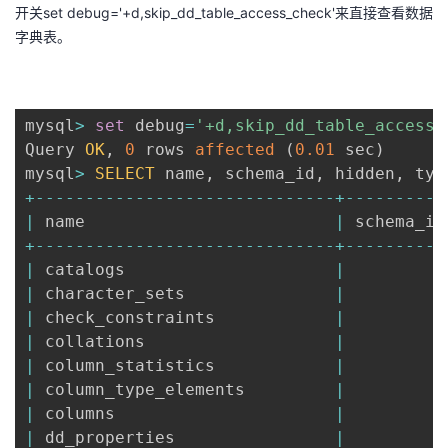
开关set debug='+d,skip_dd_table_access_check'来直接查看数据
字典表。
mysql
>
set
 debug
=
'+d,skip_dd_table_access_
Query 
OK
,
0
 rows 
affected
(
0.01
 sec
)
mysql
>
SELECT
 name
,
 schema_id
,
 hidden
,
 typ
+
--
--
--
--
--
--
--
--
--
--
--
--
--
--
--
+
--
--
--
--
--
|
 name                         
|
 schema_id
+
--
--
--
--
--
--
--
--
--
--
--
--
--
--
--
+
--
--
--
--
--
|
 catalogs                     
|
1
|
 character_sets               
|
1
|
 check_constraints            
|
1
|
 collations                   
|
1
|
 column_statistics            
|
1
|
 column_type_elements         
|
1
|
 columns                      
|
1
|
 dd_properties                
|
1