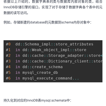
依据以上介绍的，数据字典表的类与数据库内部对象的类，结合
InnoDB存储引擎的接口，实现了对于存储于数据字典各个表中的元
数据的读写访问。
例如，存储新建的database的元数据到schema内存对象中：
#
0
  dd
:
:
Schema_impl
:
:
store_attributes

#
1
in
 dd
:
:
Weak_object_impl
:
:
store

#
2
in
 dd
:
:
cache
:
:
Storage_adapter
:
:
store
<
d
#
3
in
 dd
:
:
cache
:
:
Dictionary_client
:
:
store
#
4
in
 dd
:
:
create_schema

#
5
in
 mysql_create_db

#
6
in
 mysql_execute_command
...
持久化到对应的InnoDB表mysql.schemata中：