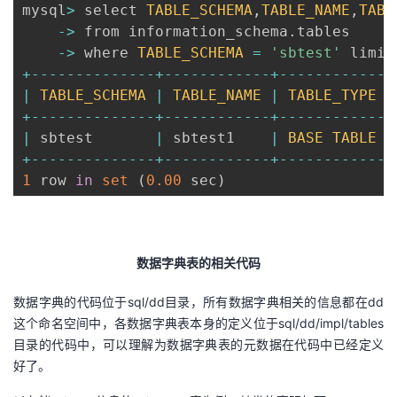
mysql
>
 select 
TABLE_SCHEMA
,
TABLE_NAME
,
TABL
-
>
 from information_schema
.
tables

-
>
 where 
TABLE_SCHEMA
=
'sbtest'
 limit
+
--
--
--
--
--
--
--
+
--
--
--
--
--
--
+
--
--
--
--
--
--
+
|
TABLE_SCHEMA
|
TABLE_NAME
|
TABLE_TYPE
|
+
--
--
--
--
--
--
--
+
--
--
--
--
--
--
+
--
--
--
--
--
--
+
|
 sbtest       
|
 sbtest1    
|
BASE
TABLE
|
+
--
--
--
--
--
--
--
+
--
--
--
--
--
--
+
--
--
--
--
--
--
+
1
 row 
in
set
(
0.00
 sec
)
数据字典表的相关代码
数据字典的代码位于sql/dd目录，所有数据字典相关的信息都在dd
这个命名空间中，各数据字典表本身的定义位于sql/dd/impl/tables
目录的代码中，可以理解为数据字典表的元数据在代码中已经定义
好了。