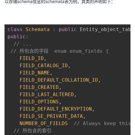
以存储schema信息的schemata表为例，其类的声明如下：
class
Schemata
:
public
 Entity_object_tabl
public
:
// ...  
// 所包含的字段  enum enum_fields {
FIELD_ID
,
FIELD_CATALOG_ID
,
FIELD_NAME
,
FIELD_DEFAULT_COLLATION_ID
,
FIELD_CREATED
,
FIELD_LAST_ALTERED
,
FIELD_OPTIONS
,
FIELD_DEFAULT_ENCRYPTION
,
FIELD_SE_PRIVATE_DATA
,
NUMBER_OF_FIELDS
// Always keep this 
// 所包含的索引