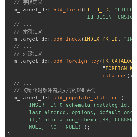
// 字段定义
  m_target_def
.
add_field
(
FIELD_ID
,
"FIELD_
"id BIGINT UNSIGN
// ...
// 索引定义
  m_target_def
.
add_index
(
INDEX_PK_ID
,
"IND
// ...
// 外键定义
  m_target_def
.
add_foreign_key
(
FK_CATALOG_
                               "
FOREIGN
KE
catalogs
(
id
// ...
// 初始化时额外需要执行的DML语句
  m_target_def
.
add_populate_statement
(
"INSERT INTO schemata (catalog_id, n
"last_altered, options, default_encr
"(1,'information_schema',33, CURRENT
"NULL, 'NO', NULL)"
)
;
}