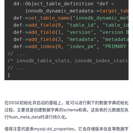
  dd
:
:
Object_table_definition 
*
def 
=
      innodb_dynamic_metadata
-
>
target_tabl
  def
-
>
set_table_name
(
"innodb_dynamic_meta
  def
-
>
add_field
(
0
,
"table_id"
,
"table_id 
  def
-
>
add_field
(
1
,
"version"
,
"version BI
  def
-
>
add_field
(
2
,
"metadata"
,
"metadata 
  def
-
>
add_index
(
0
,
"index_pk"
,
"PRIMARY K
// ...
/* innodb_table_stats、innodb_index_stat
// ...
}
在DDSE初始化并启动的基础上，就可以进行剩下的数据字典初始化
过程，主要就是创建数据字典的schema和表。这些表的元数据在执
行flush_meta_data时进行持久化。
值得注意的是表mysql.dd_properties，它会存储版本信息等数据字