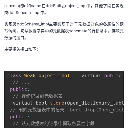
schema的id和name在dd::Entity_object_impl中，其他字段在实现
类dd::Schema_impl中。
实现类dd::Schema_impl主要实现了对于元数据对象的各属性的读
写访问，与从数据字典中的元数据表schemata的行记录中，存取元
数据的接口。
主要相关接口如下：
class
Weak_object_impl_
:
 virtual 
public
 W
// ...
public
:
// 存储记录到元数据表
  virtual bool 
store
(
Open_dictionary_table
// 删除元数据表中的记录  bool drop(Open_diction
public
:
// 从元数据表的记录中提取各属性字段