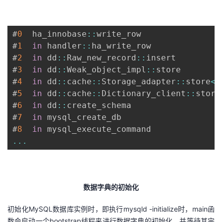
#
0
  ha_innobase
:
:
write_row

#
1
in
 handler
:
:
ha_write_row

#
2
in
 dd
:
:
Raw_new_record
:
:
insert

#
3
in
 dd
:
:
Weak_object_impl
:
:
store

#
4
in
 dd
:
:
cache
:
:
Storage_adapter
:
:
store
<
d
#
5
in
 dd
:
:
cache
:
:
Dictionary_client
:
:
store
#
6
in
 dd
:
:
create_schema

#
7
in
 mysql_create_db

#
8
in
...
数据字典的初始化
初始化MySQL数据库实例时，即执行mysqld -initialize时，main函
数会启动一个bootstrap线程来进行数据字典的初始化，并等待其完