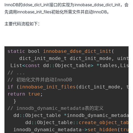
InnoDB的ddse_dict_init接口的实现为innobase_ddse_dict_init，会
先调用innobase_init_files初始化所需文件并启动InnoDB。
主要代码流程如下：
static
 bool 
innobase_ddse_dict_init
(
dict_init_mode_t dict_init_mode
,
 uint
,
 List
<
const
 dd
:
:
Object_table
>
*
tables
,
List
// ...
// 初始化文件并启动InnoDB
if
(
innobase_init_files
(
dict_init_mode
,
 ta
return
true
;
}
// innodb_dynamic_metadata表的定义
  dd
:
:
Object_table 
*
innodb_dynamic_metadat
      dd
:
:
Object_table
:
:
create_object_tabl
  innodb_dynamic_metadata
-
>
set_hidden
(
true