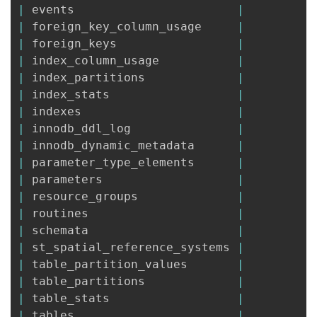
|
 events                       
|
1
|
 foreign_key_column_usage     
|
1
|
 foreign_keys                 
|
1
|
 index_column_usage           
|
1
|
 index_partitions             
|
1
|
 index_stats                  
|
1
|
 indexes                      
|
1
|
 innodb_ddl_log               
|
1
|
 innodb_dynamic_metadata      
|
1
|
 parameter_type_elements      
|
1
|
 parameters                   
|
1
|
 resource_groups              
|
1
|
 routines                     
|
1
|
 schemata                     
|
1
|
 st_spatial_reference_systems 
|
1
|
 table_partition_values       
|
1
|
 table_partitions             
|
1
|
 table_stats                  
|
1
|
 tables                       
|
1