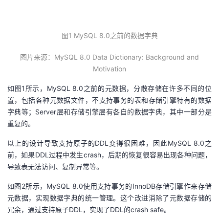
我
注
的
开
的
Programs
发
图1 MySQL 8.0之前的数据字典
图片来源：MySQL 8.0 Data Dictionary: Background and
支
者
Motivation
持
学
如图1所示，MySQL 8.0之前的元数据，分散存储在许多不同的位
置，包括各种元数据文件，不支持事务的表和存储引擎特有的数据
我
堂
字典等；Server层和存储引擎层有各自的数据字典，其中一部分是
重复的。
的
我
我
以上的设计导致支持原子的DDL变得很困难，因此MySQL 8.0之
技
的
的
我
前，如果DDL过程中发生crash，后期的恢复很容易出现各种问题，
导致表无法访问、复制异常等。
术
云
课
的
我
如图2所示，MySQL 8.0使用支持事务的InnoDB存储引擎作来存储
元数据，实现数据字典的统一管理。这个改进消除了元数据存储的
支
声
程
认
的
我
冗余，通过支持原子DDL，实现了DDL的crash safe。