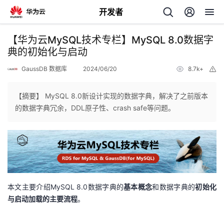
开发者
返
【华为云MySQL技术专栏】MySQL 8.0数据字
回
典的初始化与启动
GaussDB 数据库
2024/06/20
8.7k+
举
报
【摘要】 MySQL 8.0新设计实现的数据字典，解决了之前版本
的数据字典冗余，DDL原子性、crash safe等问题。
个
我
人
的
主
本文主要介绍MySQL 8.0数据字典的
基本概念
和数据字典的
初始化
开
页
与启动加载的主要流程
。
发