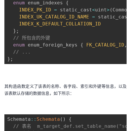
enum
 enum_indexes 
{
INDEX_PK_ID
=
 static_cast
<
uint
>
(
Common
INDEX_UK_CATALOG_ID_NAME
=
 static_cast
INDEX_K_DEFAULT_COLLATION_ID
}
;
// 所包含的外键
enum
 enum_foreign_keys 
{
FK_CATALOG_ID
,
// ...
}
;
其构造函数定义了该表的名称、各字段、索引和外键等信息，以及
该表默认存储的数据信息，如下所示：
Schemata
:
:
Schemata
(
)
{
// 表名  m_target_def.set_table_name("sch