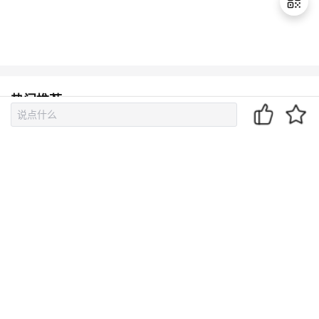
退
出
登
热门推荐
录
给 Hermes Agent 装个可视化面板！Docker 一键部署 Her
mes WebUI 完整教程（Win+Linux）
码道实战｜Skill 集成赋能微信小程序快速上线
【AGENT专栏】AI Agent入门三部曲，从零开始理解大模
型、Agent 与 Skill
2026 年 5 月最新 Docker 镜像源加速列表与使用指南
OpenClaw连接DeepSeek图文教程｜API配置+模型调用全
流程