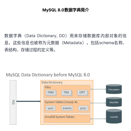
者
MySQL 8.0数据字典简介
我
数据字典（Data Dictionary, DD）用来存储数据库内部对象的信
的
我
息，这些信息也被称为元数据（Metadata），包括schema名称、
表结构、存储过程的定义等。
博
的
我
客
论
的
我
坛
圈
的
我
子
直
的
我
我
播
活
的
我
动
关
的