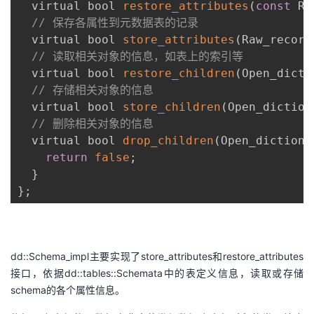
  virtual bool 
restore_attributes
(
const
 Ra
// 保存各属性到元数据表的记录
  virtual bool 
store_attributes
(
Raw_record
// 读取相关对象的信息，如表上的索引等
  virtual bool 
restore_children
(
Open_dicti
// 存储相关对象的信息
  virtual bool 
store_children
(
Open_diction
// 删除相关对象的信息
  virtual bool 
drop_children
(
Open_dictiona
return
false
;
}
}
;
dd::Schema_impl主要实现了store_attributes和restore_attributes
接口，依据dd::tables::Schemata中的表定义信息，读取或存储
schema的各个属性信息。