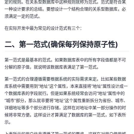
定的规则。在关系型数据库中这种规则就称为范式。范式是符合某
一种设计要求的总结。要想设计一个结构合理的关系型数据库，必
者
须满足一定的范式。
我
在实际开发中最为常见的设计范式有三个：
的
我
二、第一范式(确保每列保持原子性)
博
的
我
第一范式是最基本的范式。如果数据库表中的所有字段值都是不可
分解的原子值，就说明该数据库表满足了第一范式。
客
论
的
我
第一范式的合理遵循需要根据系统的实际需求来定。比如某些数据
坛
圈
的
我
库系统中需要用到“地址”这个属性，本来直接将“地址”属性设计成一
个数据库表的字段就行。但是如果系统经常会访问“地址”属性中的
子
直
的
我
“城市”部分，那么就非要将“地址”这个属性重新拆分为省份、城市、
详细地址等多个部分进行存储，这样在对地址中某一部分操作的时
我
播
活
的
候将非常方便。这样设计才算满足了数据库的第一范式，如下表所
示。
我
动
关
的
上表所示的用户信息遵循了第一范式的要求，这样在对用户使用城