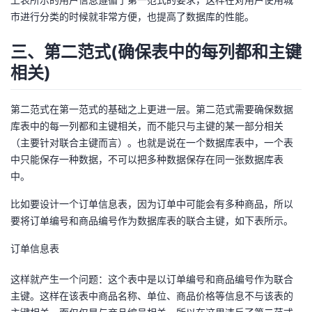
我
注
的
开
市进行分类的时候就非常方便，也提高了数据库的性能。
的
三、第二范式(确保表中的每列都和主键
Programs
发
相关)
支
者
第二范式在第一范式的基础之上更进一层。第二范式需要确保数据
持
学
库表中的每一列都和主键相关，而不能只与主键的某一部分相关
（主要针对联合主键而言）。也就是说在一个数据库表中，一个表
我
堂
中只能保存一种数据，不可以把多种数据保存在同一张数据库表
中。
的
我
我
比如要设计一个订单信息表，因为订单中可能会有多种商品，所以
技
的
的
我
要将订单编号和商品编号作为数据库表的联合主键，如下表所示。
订单信息表
术
云
课
的
我
这样就产生一个问题：这个表中是以订单编号和商品编号作为联合
支
声
程
认
的
我
主键。这样在该表中商品名称、单位、商品价格等信息不与该表的