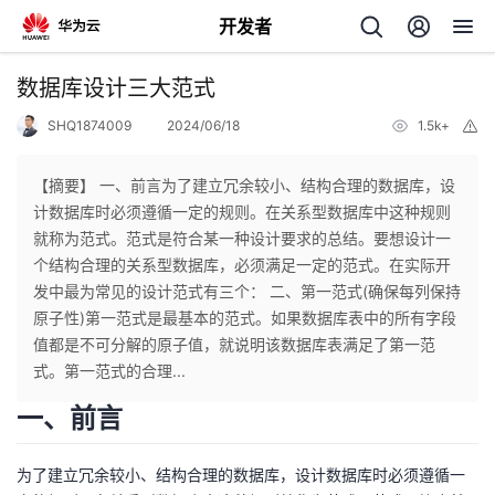
开发者
返
数据库设计三大范式
回
SHQ1874009
2024/06/18
1.5k+
举
报
【摘要】 一、前言为了建立冗余较小、结构合理的数据库，设
计数据库时必须遵循一定的规则。在关系型数据库中这种规则
就称为范式。范式是符合某一种设计要求的总结。要想设计一
个
个结构合理的关系型数据库，必须满足一定的范式。在实际开
发中最为常见的设计范式有三个： 二、第一范式(确保每列保持
我
人
原子性)第一范式是最基本的范式。如果数据库表中的所有字段
值都是不可分解的原子值，就说明该数据库表满足了第一范
的
主
式。第一范式的合理...
一、前言
开
页
为了建立冗余较小、结构合理的数据库，设计数据库时必须遵循一
发