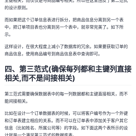
主键相关，而仅仅是与商品编号相关。所以在这里违反了第二范式
持
建
证
实
的
的设计原则。
议
验
收
而如果把这个订单信息表进行拆分，把商品信息分离到另一个表
中，把订单项目表也分离到另一个表中，就非常完美了。如下所
藏
示。
这样设计，在很大程度上减小了数据库的冗余。如果要获取订单的
商品信息，使用商品编号到商品信息表中查询即可。
四、第三范式(确保每列都和主键列直接
相关,而不是间接相关)
第三范式需要确保数据表中的每一列数据都和主键直接相关，而不
能间接相关。
比如在设计一个订单数据表的时候，可以将客户编号作为一个外键
和订单表建立相应的关系。而不可以在订单表中添加关于客户其它
信息（比如姓名、所属公司等）的字段。如下面这两个表所示的设
计就是一个满足第三范式的数据库表。