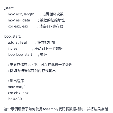
我
注
的
开
_start:
mov ecx, length ; 设置循环次数
的
Programs
发
mov esi, data ; 数据的起始地址
xor eax, eax ; 清空eax寄存器
支
者
loop_start:
持
add al, [esi] ; 将数据相加
学
inc esi ; 移动到下一个数据
loop loop_start ; 循环
我
堂
; 结果存储在eax中，可以在此进一步处理
的
我
我
; 例如将结果保存到内存或输出
技
的
的
我
; 退出程序
mov eax, 1
术
云
课
的
我
xor ebx, ebx
int 0x80
支
声
程
认
的
我
这个示例展示了如何使用Assembly代码将数据相加，并将结果存储