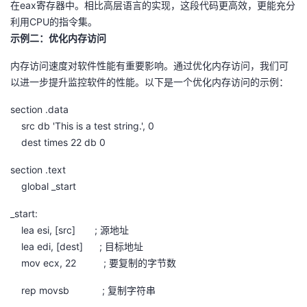
在eax寄存器中。相比高层语言的实现，这段代码更高效，更能充分
持
建
证
实
的
利用CPU的指令集。
示例二：优化内存访问
议
验
收
内存访问速度对软件性能有重要影响。通过优化内存访问，我们可
藏
以进一步提升监控软件的性能。以下是一个优化内存访问的示例：
section .data
src db 'This is a test string.', 0
dest times 22 db 0
section .text
global _start
_start:
lea esi, [src] ; 源地址
lea edi, [dest] ; 目标地址
mov ecx, 22 ; 要复制的字节数
rep movsb ; 复制字符串