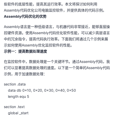
些软件的底层性能，提高其运行效率。本文将探讨如何利用
者
Assembly代码优化公司电脑监控软件，并提供具体的代码示例。
Assembly代码优化的优势
我
Assembly语言是一种低级语言，与机器代码非常接近，能够直接操
控硬件资源。使用Assembly代码优化软件性能，可以减少高层语言
的
我
中的冗余指令，提高代码执行效率。下面我们将通过几个示例来展
示如何使用Assembly优化监控软件的性能。
博
的
我
示例一：提高数据处理速度
客
论
的
我
在监控软件中，数据处理是一个关键环节。通过Assembly代码，我
们可以显著提高数据处理的速度。以下是一个简单的Assembly代码
坛
圈
的
我
示例，用于加速数据处理：
子
直
的
我
section .data
data db 0x10, 0x20, 0x30, 0x40, 0x50
我
播
活
的
length equ 5
section .text
我
动
关
的
global _start