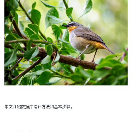
者
我
的
我
博
的
我
客
论
的
我
坛
圈
的
我
子
直
的
我
本文介绍数据库设计方法和基本步骤。
我
播
活
的
我
动
关
的