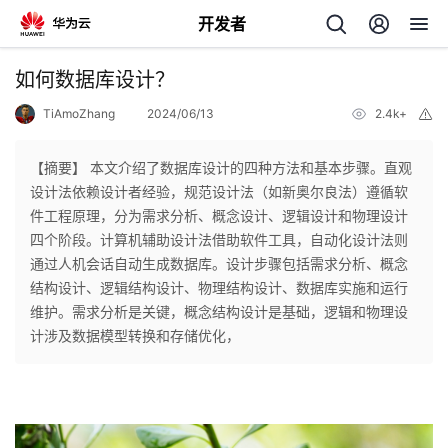
开发者
返
如何数据库设计？
回
TiAmoZhang
2024/06/13
2.4k+
举
报
【摘要】 本文介绍了数据库设计的四种方法和基本步骤。直观
设计法依赖设计者经验，规范设计法（如新奥尔良法）遵循软
件工程原理，分为需求分析、概念设计、逻辑设计和物理设计
个
四个阶段。计算机辅助设计法借助软件工具，自动化设计法则
通过人机会话自动生成数据库。设计步骤包括需求分析、概念
我
人
结构设计、逻辑结构设计、物理结构设计、数据库实施和运行
维护。需求分析是关键，概念结构设计是基础，逻辑和物理设
的
主
计涉及数据模型转换和存储优化，
开
页
发