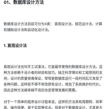
01、数据库设计方法
我
注
的
开
的
Programs
发
数据库设计方法目前可分为4类： 直观设计法、规范设计法、计算
支
者
机辅助设计法和自动化设计法。
持
学
1. 直观设计法
我
堂
的
我
我
直观设计法也叫手工试凑法，它是最早使用的数据库设计方法。这
种方法依赖于设计者的经验和技巧，缺乏科学理论和工程原则的支
技
的
的
我
持，设计的质量很难保证，常常是数据库运行一段时间后又发现了
各种问题，这样就不得不修改原有设计，增加了系统维护的代价。
术
云
课
的
我
因此这种方法越来越不适应信息管理发展的需要。
支
声
程
认
的
我
对于一个简单的程序设计过程来说，这样的方法具有周期短、效率
高、操作简便、易于实现等优点。但是对于数据库设计，尤其是大