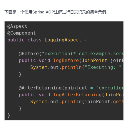
下面是一个使用Spring AOP注解进行日志记录的简单示例：
@Aspect
@Component
public
class
LoggingAspect
{
@Before
(
"execution(* com.example.servi
public
void
logBefore
(
JoinPoint
 joinPo
System
.
out
.
println
(
"Executing: "
+
}
@AfterReturning
(
pointcut 
=
"execution(
public
void
logAfterReturning
(
JoinPoin
System
.
out
.
println
(
joinPoint
.
getSi
}
}