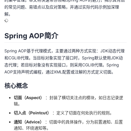
的常见问题、易错点以及应对策略，并通过实际代码示例加深理
的
Programs
发
者
解。
支
者
我
Spring AOP简介
持
学
的
我
Spring AOP基于代理模式，主要通过两种方式实现：JDK动态代理
我
堂
博
的
我
和CGLIB代理。当目标对象实现了接口时，Spring默认使用JDK动
态代理；若目标对象没有实现接口，则采用CGLIB代理。Spring
的
我
客
论
的
我
我
AOP支持声明式编程，通过XML配置或注解的方式定义切面。
技
的
坛
圈
的
我
的
我
核心概念
术
云
子
直
的
我
课
的
我
切面（Aspect）
：封装了横切关注点的模块，如日志记录逻
辑。
支
声
播
活
的
程
认
的
我
切入点（Pointcut）
：定义了切面在何处执行的规则。
通知（Advice）
：切面中的具体操作，分为前置通知、后置
持
建
动
关
证
实
的
通知、环绕通知等。