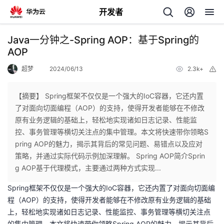
开发者
返
Java一分钟之-Spring AOP：基于Spring的
回
AOP
超梦
2024/06/13
2.3k+
举
报
【摘要】 Spring框架不仅仅是一个强大的IoC容器，它还内置
了对面向切面编程（AOP）的支持，使得开发者能够在不修改
个
原有业务逻辑的基础上，轻松地实现诸如日志记录、性能监
控、事务管理等横切关注点的集中管理。本文将快速带你领略S
我
人
pring AOP的魅力，揭示其背后的常见问题、易错点以及应对
策略，并通过实际代码示例加深理解。 Spring AOP简介Sprin
我
的
主
g AOP基于代理模式，主要通过两种方式实现...
Spring框架不仅仅是一个强大的IoC容器，它还内置了对面向切面编
我
的
开
页
程（AOP）的支持，使得开发者能够在不修改原有业务逻辑的基础
上，轻松地实现诸如日志记录、性能监控、事务管理等横切关注点
我
的
开
发
的集中管理。本文将快速带你领略Spring AOP的魅力，揭示其背后