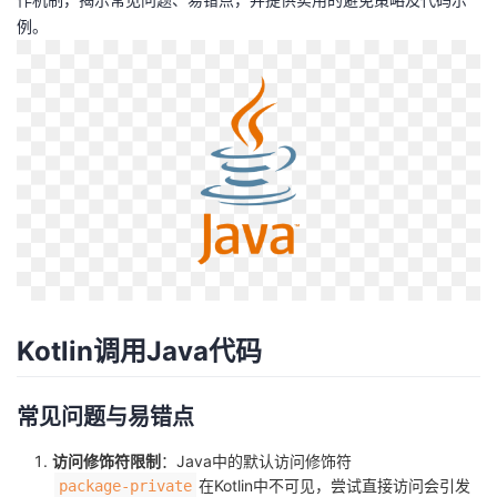
例。
者
我
的
我
博
的
我
客
论
的
我
坛
圈
的
我
Kotlin调用Java代码
子
直
的
我
我
播
活
的
常见问题与易错点
访问修饰符限制
：Java中的默认访问修饰符
我
动
关
的
在Kotlin中不可见，尝试直接访问会引发
package-private