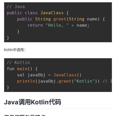
持
建
证
实
的
// Java
public
class
JavaClass
{
议
验
收
public
String
greet
(
String
 name
)
{
return
"Hello, "
+
 name
;
藏
}
}
Kotlin中调用：
// Kotlin
fun 
main
(
)
{
    val javaObj 
=
JavaClass
(
)
println
(
javaObj
.
greet
(
"Kotlin"
)
)
// 输
}
Java调用Kotlin代码