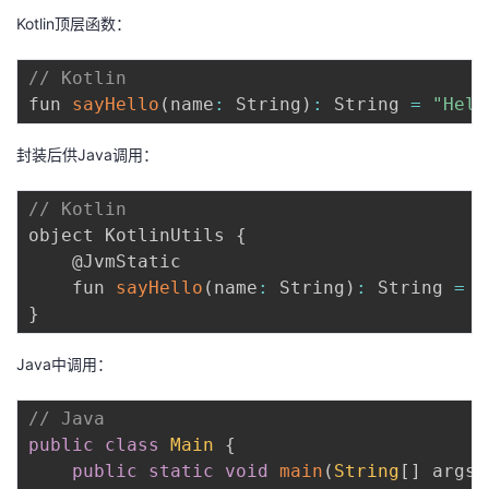
Kotlin顶层函数：
// Kotlin
fun 
sayHello
(
name
:
 String
)
:
 String 
=
"Hell
封装后供Java调用：
// Kotlin
object KotlinUtils 
{
    @JvmStatic

    fun 
sayHello
(
name
:
 String
)
:
 String 
=
"
}
Java中调用：
// Java
public
class
Main
{
public
static
void
main
(
String
[
]
 args
)