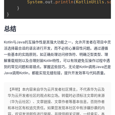
System
.
out
.
println
(
KotlinUtils
.
say
}
}
总结
Kotlin与Java的互操作性是其强大功能之一，允许开发者在项目中灵
活选择最合适的语言进行开发，而不必担心兼容性问题。通过遵循
一些基本的实践原则，如正确处理访问修饰符、明确泛型类型、理
解重载规则以及合理封装Kotlin特性，可以有效避免互操作过程中遇
到的常见问题和易错点。掌握这些技巧，无论是Kotlin调用Java还是
Java调用Kotlin，都能实现无缝衔接，提升开发效率与代码质量。
【声明】本内容来自华为云开发者社区博主，不代表华为云及
华为云开发者社区的观点和立场。转载时必须标注文章的来源
（华为云社区）、文章链接、文章作者等基本信息，否则作者
和本社区有权追究责任。如果您发现本社区中有涉嫌抄袭的内
容，欢迎发送邮件进行举报，并提供相关证据，一经查实，本