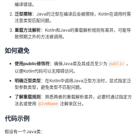
编译错误。
我
注
的
开
泛型擦除
：Java的泛型在编译后会被擦除，Kotlin在调用时需
注意类型匹配问题。
的
Programs
发
重载方法解析
：Kotlin和Java的重载解析规则有差异，可能导
支
致预期之外的方法被调用。
者
如何避免
持
学
使用public修饰符
：确保Java类及其成员至少为
，
public
我
堂
以便Kotlin代码可以无障碍访问。
明确泛型类型
：在Kotlin中调用Java泛型方法时，显式指定泛
的
我
我
型参数类型，避免类型不匹配问题。
了解重载规则
：熟悉两者的重载解析差异，必要时通过指定方
技
的
的
我
法名或使用
注解来区分。
@JvmName
术
云
课
的
我
代码示例
支
声
程
认
的
我
假设有一个Java类：