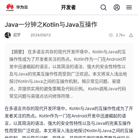
开发者
返
Java一分钟之Kotlin与Java互操作
回
超梦
2024/06/12
2.7k+
举
报
【摘要】 在多语言共存的现代开发环境中，Kotlin与Java的互
操作性成为了开发者关注的热点。Kotlin作为一门在Android开
发中迅速崛起的语言，以其简洁的语法、强大的安全性特性以
个
及与Java的完美互操作性而受到广泛欢迎。本文将深入浅出地
探讨Kotlin与Java之间的互操作机制，揭示常见问题、易错
我
人
点，并提供实用的避免策略及代码示例。 Kotlin调用Java代码
常见问题与易错点访问修饰符限...
的
主
在多语言共存的现代开发环境中，Kotlin与Java的互操作性成为了开
发者关注的热点。Kotlin作为一门在Android开发中迅速崛起的语
开
页
言，以其简洁的语法、强大的安全性特性以及与Java的完美互操作
性而受到广泛欢迎。本文将深入浅出地探讨Kotlin与Java之间的互操
发
作机制，揭示常见问题、易错点，并提供实用的避免策略及代码示