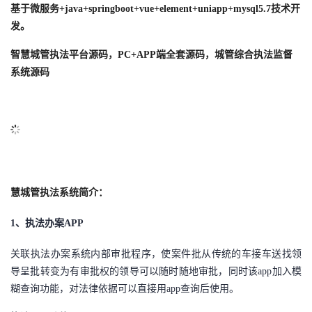
基于微服务
+java+springboot+vue+element+uniapp+mysql5.7技术开
的
Programs
发
者
发。
智慧城管执法平台源码，
支
PC+APP端全套源码
，
城管综合执法监督
者
我
系统源码
持
学
的
我
我
堂
博
的
我
的
我
客
论
的
我
我
技
的
坛
圈
的
我
慧城管执法
的
我
系统简介：
1、
执法办案
APP
术
云
子
直
的
我
课
的
我
关联执法办案系统内部审批程序，使案件批从传统的车接车送找领
支
声
播
活
的
程
认
的
我
导呈批转变为有审批权的领导可以随时随地审批，同时该
app加入模
糊查询功能，对法律依据可以直接用app查询后使用。
持
建
动
关
证
实
的