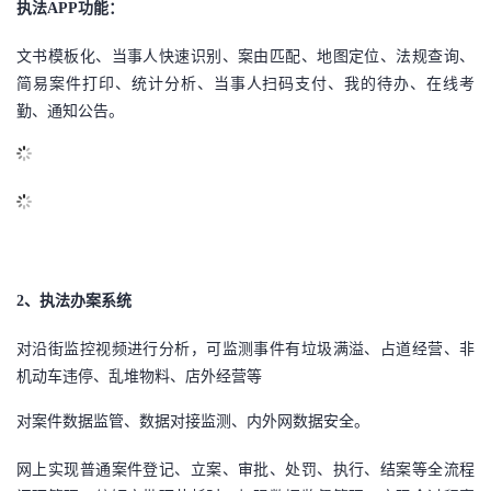
执法
APP
功能：
议
注
验
收
文书模板化
、
当事人快速识别
、
案由匹配
、
地图定位
、
法规查询
、
藏
简易案件打印
、
统计分析
、
当事人扫码支付
、
我的待办
、
在线考
勤
、
通知公告
。
2、
执法办案系统
对沿街监控视频进行分析，可监测事件有垃圾满溢、占道经营、非
机动车违停、乱堆物料、店外经营等
对案件数据监管、数据对接监测、内外网数据安全。
网上实现普通案件登记、立案、审批、处罚、执行、结案等全流程