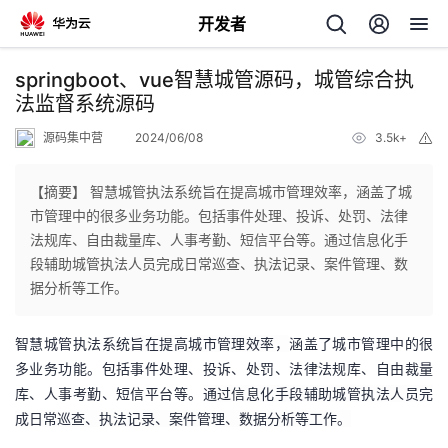
开发者
返
springboot、vue智慧城管源码，城管综合执
回
法监督系统源码
源码集中营
2024/06/08
3.5k+
举
报
【摘要】 智慧城管执法系统旨在提高城市管理效率，涵盖了城
市管理中的很多业务功能。包括事件处理、投诉、处罚、法律
个
法规库、自由裁量库、人事考勤、短信平台等。通过信息化手
段辅助城管执法人员完成日常巡查、执法记录、案件管理、数
我
人
据分析等工作。
我
的
主
智慧城管
执法系统
旨在提高城市管理效率，
涵盖了城市管理中的
很
多
业务功能。包括事件处理、投诉、处罚、法律法规库、自由裁量
我
的
开
页
库、人事
考勤
、短信平台等。
通过信息化手段辅助城管执法人员完
成日常巡查、执法记录、案件管理、数据分析等工作。
我
的
开
发