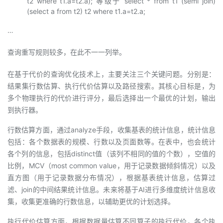
t2 where t1.a=t2.a); 等级于 select * from t1 (semi join)
(select a from t2) t2 where t1.a=t2.a;
…
查询重写规则较多，在此不一一列举。
在基于代价的查询优化技术上，主要关注三个关键问题。分别是：
结果集行数估算、执行代价估算以及路径搜索。其核心目标是，为
多个物理执行的代价进行评分，最后选择出一个最优的计划，输出
到执行器。
行数估算方面，通过analyze手段，收集基表的统计信息，统计信息
包括：各个数据表的规模、行数以及页面数等。在表中，也会统计
各个列的信息，包括distinct值（该列不相同的值的个数），空值的
比例，MCV（most common value，用于记录数据倾斜情况）以及
直方图（用于记录数据分布情况），根据基表统计信息，估算过
滤、join的中间结果统计信息。未来将基于AI进行多维度统计信息收
集，收集更准确的行数信息，以辅助更优的计划选择。
执行代价估算方面，根据数据量估算不同算子的执行代价，各个执