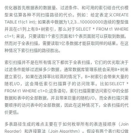
优化器首先根据表的数据量、过滤条件、和可用的索引结合代价模
型来估算各种不同扫描路径的代价。例如：给定表定义CREATE
TABLE t1(c1 int); 如果表中数据为1,2,3…100000000连续的整型值
并且在c1列上有B+树索引，那么对于SELECT * FROM t1 WHERE
c1=1; 来说，只要读取1个索引页面和1个表页面就可以获取到数据。
然而对于全表扫描，需要读取1亿条数据才能获取同样的结果。在这
种情况下索引扫描的路径胜出。
索引扫描并不是在所有情况下都优于全表扫描，它们的优劣取决于
过滤条件能够过滤掉多少数据，通常数据库管理系统会采用B+树来
建立索引，如果在选择率比较高的情况下，B+树索引会带来大量的
随机I/O，这会降低索引扫描算子的访问效率。比如SELECT *
FROM t1 WHERE c1>0;这条语句，索引扫描需要访问索引中的全部
数据和表中的全部数据，并且带来巨量的随机I/O，而全表扫描只需
要顺序的访问表中的全部数据，因此在这种情况下，全表扫描的代
价更低。
多表路径生成的难点主要在于如何枚举所有的表连接顺序（Join
Reorder）和连接算法（Join Algorithm）。假设有两个表t1和t2做