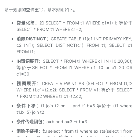
基于规则的查询重写，基本规则如下。
常量化简：
如 SELECT * FROM t1 WHERE c1=1+1; 等价于
SELECT * FROM t1 WHERE c1=2;
消除DISTINCT：
CREATE TABLE t1(c1 INT PRIMARY KEY,
c2 INT); SELECT DISTINCT(c1) FROM t1; SELECT c1
FROM t1;
IN谓词展开：
SELECT * FROM t1 WHERE c1 IN (10,20,30);
等价于SELECT * FROM t1 WHERE c1=10 or c1=20 OR
c1=30;
视图展开：
CREATE VIEW v1 AS (SELECT * FROM t1,t2
WHERE t1.c1=t2.c2); SELECT * FROM v1; 等价于 SELECT
* FROM t1,t2 WHERE t1.c1=t2.c2;
条件下移：
t1 join t2 on … and t1.b=5 等价于 (t1 where
t1.b=5) join t2
条件传递闭包：
a=b and a=3 -> b=3
消除子链接：
如 select * from t1 where exists(select 1 from