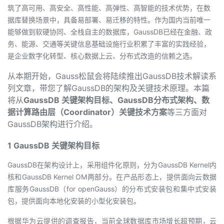
筑了高可用、高安全、高性能、高弹性、高智能的技术优势，在数
者
据库替换场景中，具备易部署、易迁移的特性。作为国内当前唯一
能够做到软硬协同、全栈自主的数据库，GaussDB已经在金融、政
我
务、能源、交通等关键信息基础设施行业积累了丰富的实践经验，
是企业数字化转型、核心数据上云、分布式改造的信赖之选。
的
我
从本期开始，Gauss松鼠会将陆续推出GaussDB技术解读系
列文章，带您了解GaussDB的架构及关键技术原理。本篇
博
的
我
将从
GaussDB 关键架构目标、GaussDB分布式架构、数
据计算路由层（Coordinator）关键技术方案
等三方面对
客
论
的
我
GaussDB架构进行介绍。
坛
圈
的
我
1 GaussDB 关键架构目标
子
直
的
我
GaussDB在架构设计上，采用组件化原则，分为GaussDB Kernel内
核和GaussDB Kernel OM两部分。在产品形态上，提供面向云数据
我
播
活
的
库服务GaussDB（for openGauss）的分布式安装包和集中式安装
包，提供面向本地化安装的小型化安装包。
我
动
关
的
根据华为云提供的调查报告，当前全球数据库市场增长超预期，云