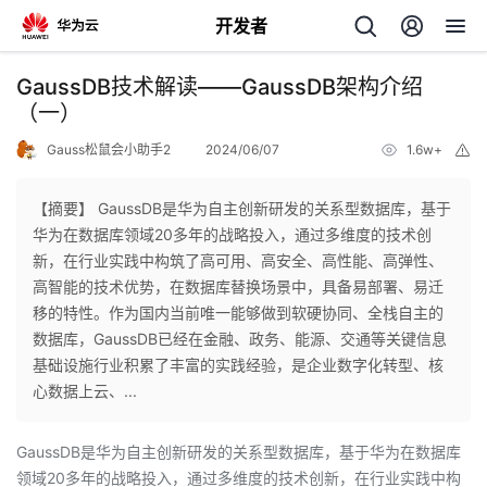
开发者
返
GaussDB技术解读——GaussDB架构介绍
回
（一）
Gauss松鼠会小助手2
2024/06/07
1.6w+
举
报
【摘要】 GaussDB是华为自主创新研发的关系型数据库，基于
华为在数据库领域20多年的战略投入，通过多维度的技术创
个
新，在行业实践中构筑了高可用、高安全、高性能、高弹性、
高智能的技术优势，在数据库替换场景中，具备易部署、易迁
我
人
移的特性。作为国内当前唯一能够做到软硬协同、全栈自主的
数据库，GaussDB已经在金融、政务、能源、交通等关键信息
的
主
基础设施行业积累了丰富的实践经验，是企业数字化转型、核
心数据上云、...
开
页
GaussDB是华为自主创新研发的关系型数据库，基于华为在数据库
发
领域20多年的战略投入，通过多维度的技术创新，在行业实践中构