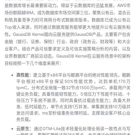
是数据库增长最重要驱动力。得益于云数据库的迅猛发展，AWS市
我
注
的
开
场份额超越IBM，成为数据库市场空间第三位，聚焦公有云、混合云
构筑具备竞争力的可商用分布式数据库版本，数据库已成为公有云
的
Programs
发
Top收入来源，同时通过数据库服务能够更大地提升公有云服务粘
性。GaussDB Kernel面向云服务提供GaussDB产品，主要客户包含
支
者
金融（银行、证券、保险）行业、政府（政务云、财政等）和大企
业客户。结合产品可信要求定义及可信实施策略分析的内容，以及
持
学
业界数据库厂商前沿动态，GaussDB Kernel在云服务场景中的架构
目标按照一下几个维度来展开：
我
堂
高性能：
建立基于x86平台与鲲鹏平台的绝对性能领先，鲲鹏
的
我
我
平台相对x86平台保证50%性能优势，达到单机170万
tpmC，分布式全局强一致32节点1500万tpmC，承载用户关
键业务负载；具备性能韧性能力，5倍压力下性能不抖动、十
技
的
的
我
倍压力下系统不崩溃，同时具备抗过载逃生能力；具备大并
发、低时延能力，单节点支持1万并发、单集群支持10万级并
术
云
课
的
我
发访问请求，ms至秒级事务处理时延，支撑政企客户核心业
务负载。
支
声
程
认
的
我
云原生：
通过GTM-Lite技术轻量化处理全局读一致性点与写
一致性点，集群扩展性达到256节点，未来通过全球时钟技术