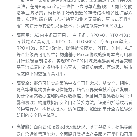
持
建
证
实
的
演进，在跨Region全局一致性下去除单点瓶颈；面向业务陡
增等业务场景，构建基于哈希聚簇的存储结构和弹性扩容方
议
验
收
案，实现秒级存储节点扩缩容和业务无感的计算节点弹性伸
缩；构建分布式备机只读技术，只读性能提升100%以上。
藏
高可用：
AZ内主备高可用，1主多备，RPO=0、RTO<10s；
同城跨AZ高可用，RPO=0、RTO<60s；跨Region容灾，
RPO<10s、RTO<5min；提供备份恢复、PITR、闪回、ALT
等企业级高可用特性；构建基于Paxos协议的多副本高可用和
并行逻辑复制技术，实现RPO=0的同城双集群高可用容灾和
基于流式复制的多地多中心容灾，保证机房级、区域级、城市
级故障下的数据库高可用。
高安全：
继承可信实施策略中安全可信需求，从安全，韧性，
隐私等维度构筑安全可信能力，结合业界安全技术前沿发展，
设计全密态数据库和防篡改数据库，保证用户敏感数据免于泄
露和篡改；构建数据库安全自治管控方法，识别和拦截攻击者
的异常行为；构建从接入、访问控制、加密到审计全方位纵深
防御的安全防护体系。
高智能：
面向云化场景故障运维诉求，基于AI技术，提供端到
端自治运维管理能力，全面提升数据库产品服务可靠性和可用