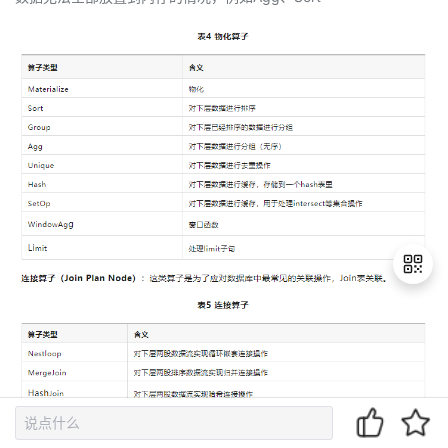
退
出
登
录