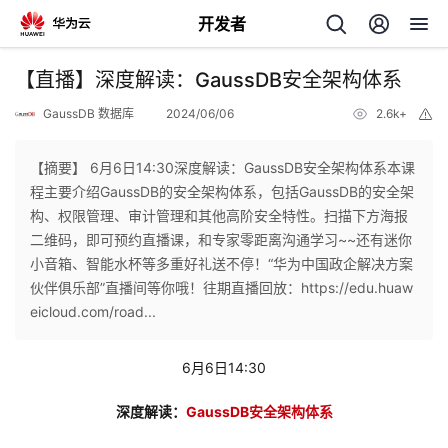
开发者
返
【直播】深度解读：GaussDB安全架构体系
回
GaussDB 数据库
2024/06/06
2.6k+
举
报
【摘要】 6月6日14:30深度解读：GaussDB安全架构体系本课
程主要介绍GaussDB的安全架构体系，包括GaussDB的安全架
构、权限管理、审计管理和其他高阶安全特性。扫描下方海报
个
二维码，即可预约直播课，和专家零距离沟通学习~~还有迷你
小音箱、智能水杯等多重好礼送不停！“华为中国政企解决方案
我
人
伙伴俱乐部”直播间等你哦！往期直播回放：https://edu.huaw
eicloud.com/road...
我
的
主
6月6日14:30
我
的
开
页
深度解读：
GaussDB安全架构体系
我
的
开
发