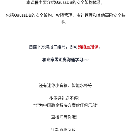
本课程主要介绍GaussDB的安全架构体系，
的
Programs
发
者
包括GaussDB的安全架构、权限管理、审计管理和
其他高阶安全特
性。
支
者
我
持
学
的
我
扫描下方海报二维码，即可
预约直播课
，
我
堂
博
的
我
和专家零距离沟通学习~~
的
我
客
论
的
我
我
技
的
坛
圈
的
我
的
我
还有迷你小音箱、智能水杯等
术
云
子
直
的
我
课
的
我
多重好礼送不停！
“华为中国政企解决方案伙伴俱乐部”
支
声
播
活
的
程
认
的
我
直播间等你哦！
持
建
动
关
证
实
的
往期直播回放：