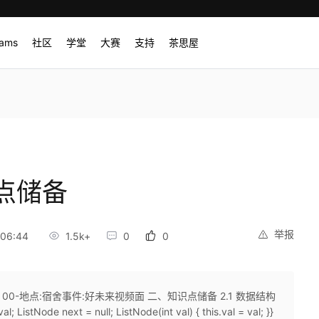
rams
社区
学堂
大赛
支持
茶思屋
点储备
举报
06:44
1.5k+
0
0
13：00-地点:宿舍事件:好未来视频面 二、知识点储备 2.1 数据结构
 ListNode next = null; ListNode(int val) { this.val = val; }}