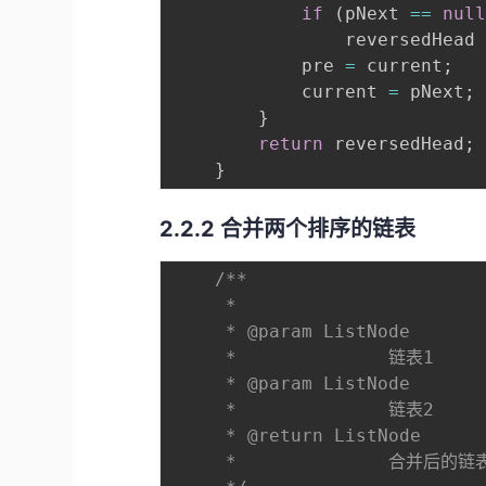
if
(
pNext 
==
nul
				reversedHead
			pre 
=
 current
;
			current 
=
 pNext
;
}
return
 reversedHead
;
}
2.2.2 合并两个排序的链表
/**

	 * 

	 * @param ListNode 

	 * 				链表1

	 * @param ListNode

	 * 				链表2

	 * @return ListNode

	 * 				合并后的链表
