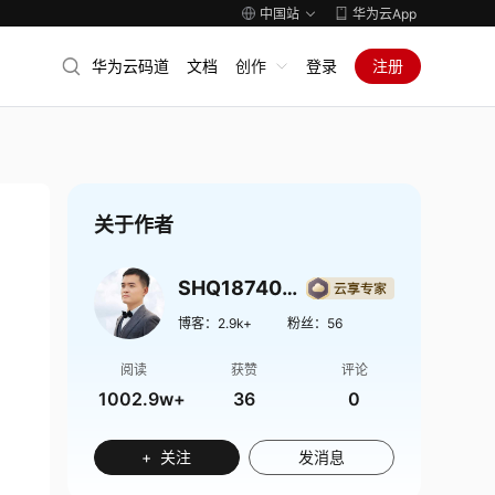
中国站
华为云App
华为云码道
文档
创作
登录
注册
关于作者
SHQ1874009
博客：
2.9k+
粉丝：
56
阅读
获赞
评论
1002.9w+
36
0
+ 关注
发消息