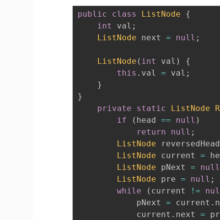
public
class
ListNode
{
int
 val
;
ListNode
 next 
=
null
;
ListNode
(
int
 val
)
{
this
.
val 
=
 val
;
}
}
private
static
ListNode
if
(
head 
==
null
)
return
null
;
ListNode
 reversedHea
ListNode
 current 
=
 h
ListNode
 pNext 
=
nul
ListNode
 pre 
=
null
;
while
(
current 
!=
nu
			pNext 
=
 current
.
			current
.
next 
=
 p