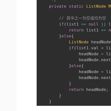
	 */
private
static
ListNode
// 其中之一为空或均为空
if
(
list1 
==
null
||
 
return
 list1 
==
}
else
{
ListNode
 headNod
if
(
list1
.
val 
<
 l
				headNode 
=
 l
				headNode
.
nex
}
else
{
				headNode 
=
 l
				headNode
.
nex
}
return
 headNode
;
}
}