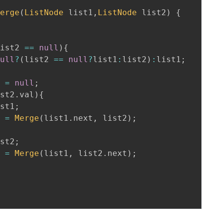
Merge
(
ListNode
 list1
,
ListNode
 list2
)
{
list2 
==
null
)
{
null
?
(
list2 
==
null
?
list1
:
list2
)
:
list1
;
e 
=
null
;
ist2
.
val
)
{
ist1
;
t 
=
Merge
(
list1
.
next
,
 list2
)
;
ist2
;
t 
=
Merge
(
list1
,
 list2
.
next
)
;