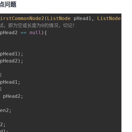
节点问题
FirstCommonNode2
(
ListNode
 pHead1
,
ListNode
 pH
测试，即为空或长度为0的情况，切记！
 pHead2 
==
null
)
{
(
pHead1
)
;
(
pHead2
)
;
表
 pHead1
;
表
=
 pHead2
;
len2
;
d2
;
ad1
;