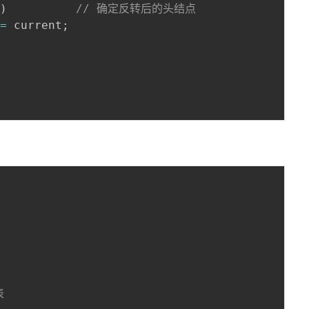
l
)
// 确定反转后的头结点
 
=
 current
;