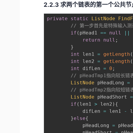
2.2.3 求两个链表的第一个公共
private
static
ListNode
Find
// 第一步首先是特殊输入
if
(
pHead1 
==
null
||
return
null
;
}
int
 len1 
=
getLength
int
 len2 
=
getLength
int
 difLen 
=
0
;
// pHeadTmp1指向较长链
ListNode
 pHeadLong 
=
// pHeadTmp2指向较短链
ListNode
 pHeadShort 
if
(
len1 
>
 len2
)
{
    		difLen 
=
 len1 
-
 
}
else
{
    		pHeadLong 
=
 pHea
    		pHeadShort 
=
 pHe