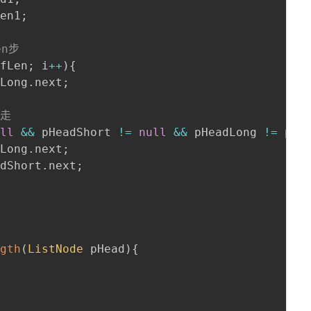
len1
;
en步 
ifLen
;
 i
++
)
{
dLong
.
next
;
时走
ull
&&
 pHeadShort 
!=
null
&&
 pHeadLong 
!=
 pHe
dLong
.
next
;
adShort
.
next
;
ngth
(
ListNode
 pHead
)
{
{