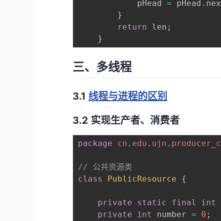
    		pHead 
=
 pHead
.
ne
}
return
 len
;
}
三、多线程
3.1
线程与进程的区别
3.2 实现生产者、消费者
package
cn
.
edu
.
ujn
.
producer_
// 公共资源类
class
PublicResource
{
private
static
final
int
private
int
 number 
=
0
;