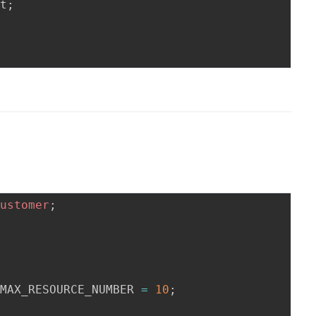
xt
;
customer
;
 MAX_RESOURCE_NUMBER 
=
10
;