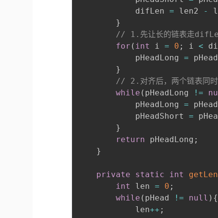
    		difLen 
=
 len2 
-
 
}
// 1.先让长的链表走difL
for
(
int
 i 
=
0
;
 i 
<
 d
    		pHeadLong 
=
 pHea
}
// 2.对齐后，两个链表同
while
(
pHeadLong 
!=
n
    		pHeadLong 
=
 pHea
    		pHeadShort 
=
 pHe
}
return
 pHeadLong
;
}
private
static
int
getLe
int
 len 
=
0
;
while
(
pHead 
!=
null
)
    		len
++
;