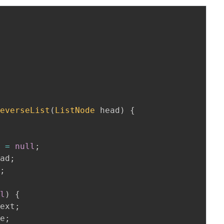
ReverseList
(
ListNode
 head
)
{
d 
=
null
;
ead
;
l
;
ll
)
{
next
;
re
;