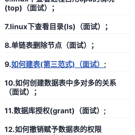
持
建
证
实
的
(top)（面试）；
议
验
收
7.linux下查看目录(ls)（面试）；
藏
8.单链表删除节点（面试）；
9.
如何建表(第三范式)（面试）
;
10.如何创建数据表中多对多的关系
（面试）；
11.数据库授权(grant)（面试）;
12.如何撤销赋予数据表的权限