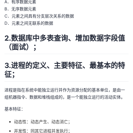
A．有序数据元素
B．无序数据元素
者
C．元素之间具有分支层次关系的数据
D．元素之间无联系的数据
我
2.数据库中多表查询、增加数据字段值
的
我
（面试）；
博
的
我
3.进程的定义、主要特征、最基本的特
客
论
的
我
征；
坛
圈
的
我
进程是指在系统中能独立运行并作为资源分配的基本单位，是由一
子
直
的
我
组机器指令、数据和堆栈组成的，是一个能独立运行的活动实体。
基本特征：
我
播
活
的
动态性：动态产生、动态消亡；
我
动
关
的
并发性：同其它进程并发执行；