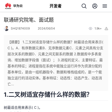
开发者
返
联通研究院笔、面试题
回
SHQ1874009
2024/06/04
1.9k+
举
报
【摘要】 1.二叉树适宜存储什么样的数据？树最适合用来表示(
C )。A．有序数据元素B．无序数据元素C．元素之间具有分支
层次关系的数据D．元素之间无联系的数据 2.数据库中多表查
个
询、增加数据字段值（面试）； 3.进程的定义、主要特征、最
基本的特征；进程是指在系统中能独立运行并作为资源分配的
我
人
基本单位，是由一组机器指令、数据和堆栈组成的，是一个能
独立运行的活动实体。基本特征：动态性：动态产生、动态消
的
主
亡...
1.二叉树适宜存储什么样的数据？
开
页
树最适合用来表示( C )。
发