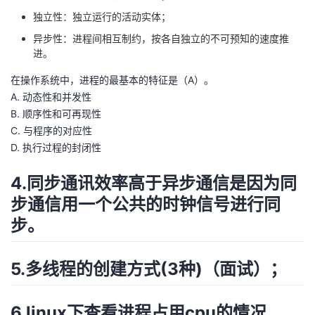
我
注
的
开
独立性：独立运行的活动实体；
异步性：进程间相互制约，按各自独立的不可预知的速度推
的
Programs
发
进。
在操作系统中，进程的最基本的特征是（A）。
支
者
A. 动态性和并发性
B. 顺序性和可再现性
持
学
C. 与程序的对应性
D. 执行过程的封闭性
我
堂
4.同步通讯效率高于异步通信是因为同
的
我
我
步通信用一个公共的时钟信号进行同
技
的
步。
的
我
术
云
课
的
我
5.多线程的创建方式(3种)（面试）；
支
声
程
认
的
我
6.linux下查看进程占用cpu的情况