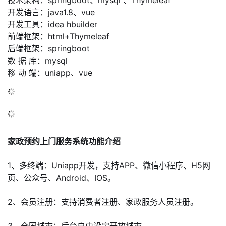
技术架构：springboot、mysql 、Thymeleaf
开发语言：java1.8、vue
的
Programs
发
者
开发工具：idea hbuilder
前端框架：html+Thymeleaf
支
者
我
后端框架：springboot
数 据 库：mysql
持
学
的
我
移 动 端：uniapp、vue
我
堂
博
的
我
的
我
客
论
的
我
我
技
的
坛
圈
的
我
的
我
家政预约上门服务系统功能介绍
术
云
子
直
的
我
课
的
我
1、多终端：Uniapp开发，支持APP、微信小程序、H5网
页、公众号、
Android
、IOS。
支
声
播
活
的
程
认
的
我
2、会员注册：支持消费者注册、家政服务人员注册。
持
建
动
关
证
实
的