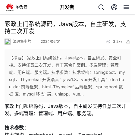
开发者
返
家政上门系统源码，Java版本，自主研发，支
回
持二次开发
源码集中营
2024/06/01
3.2k+
举
报
【摘要】 家政上门系统源码，Java版本，自主研发、安全可
控。支持任意二次开发、有丰富合作案例。多端管理：管理
个
端、用户端、服务端。技术参数：技术架构：springboot、my
sql 、Thymeleaf 开发语言：java1.8、vue开发工具：idea hb
我
人
uilder 前端框架：html+Thymeleaf 后端框架：springboot 数
据 库：mysql 移 动 端：uniapp、vue...
我
的
主
家政上门系统源码，Java版本，自主研发支持任意二次开
发。多端管理：管理端、用户端、服务端。
我
的
开
页
技术参数：
我
的
开
发