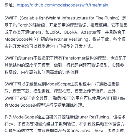
网址：
https://github.com/modelscope/swift/tree/main
SWIFT（Scalable lightWeight Infrastructure for Fine-Tuning）是
基于PyTorch的轻量级、开箱即用的模型微调、推理框架。它不仅集
成了各类开源tuners，如LoRA、QLoRA、Adapter等，并且融合了
ModelScope独立自研的特有tuner ResTuning，得益于此，各个模
态的开发者均可以找到适合自己模型的开发方式。
SWIFT的tuners不仅适配于所有Transformer结构的模型，也适配于
其他结构的深度学习模型，做到一行代码创建可微调模型，实现参
数高效、内存高效和时间高效的训练流程。
SWIFT可以无缝集成到ModelScope生态系统中，打通数据集读
取、模型下载、模型训练、模型推理、模型上传等流程。此外，
SWIFT与PEFT完全兼容， 熟悉PEFT的用户可以使用SWIFT能力结
合ModelScope的模型进行便捷地训练推理。
作为ModelScope独立自研的开源轻量级tuner ResTuning，该技术
在cv、多模态等领域均经过了系列验证，在训练效果和其他微调方
法相当的情况下，可以做到显存节省30%~60%，为cv、多模态模