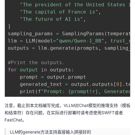
"The president of the United States is
"The capital of France is"
,

"The future of AI is"
]
sampling_params 
=
 SamplingParams
(
temperatu
llm 
=
 LLM
(
model
=
"qwen/Qwen-1_8B"
, 
trust_re
outputs 
=
 llm.generate
(
prompts, sampling_p
#Print the outputs.
for
output
in
 outputs:

    prompt 
=
 output.prompt

    generated_text 
=
 output.outputs
[
0
]
.text
    print
(
f
"Prompt: {prompt!r}, Generated 
注意，截止到本文档编写完成，VLLM对Chat模型的推理支持（模板
和结束符）存在问题，在实际进行部署时请考虑使用SWIFT或者
FastChat。
LLM的generate方法支持直接输入拼接好的