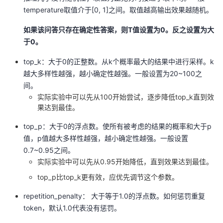
持
建
证
实
的
temperature取值介于[0, 1]之间。取值越高输出效果越随机。
议
验
收
如果该问答只存在确定性答案，则T值设置为0。反之设置为大
于0。
藏
top_k：大于0的正整数。从k个概率最大的结果中进行采样。k
越大多样性越强，越小确定性越强。一般设置为20~100之
间。
实际实验中可以先从100开始尝试，逐步降低top_k直到效
果达到最佳。
top_p：大于0的浮点数。使所有被考虑的结果的概率和大于p
值，p值越大多样性越强，越小确定性越强。一般设置
0.7~0.95之间。
实际实验中可以先从0.95开始降低，直到效果达到最佳。
top_p比top_k更有效，应优先调节这个参数。
repetition_penalty： 大于等于1.0的浮点数。如何惩罚重复
token，默认1.0代表没有惩罚。