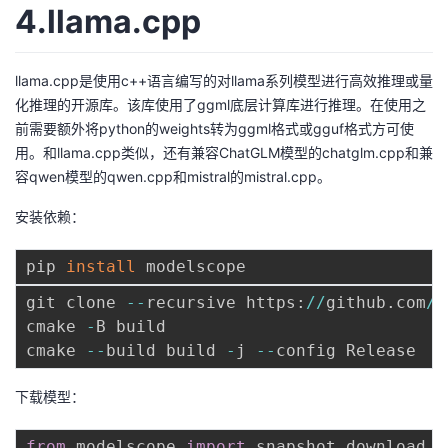
4.llama.cpp
llama.cpp是使用c++语言编写的对llama系列模型进行高效推理或量
化推理的开源库。该库使用了ggml底层计算库进行推理。在使用之
前需要额外将python的weights转为ggml格式或gguf格式方可使
用。和llama.cpp类似，还有兼容ChatGLM模型的chatglm.cpp和兼
容qwen模型的qwen.cpp和mistral的mistral.cpp。
安装依赖：
pip 
install
git clone 
-
-
recursive https
:
//
github
.
com
/
Q
cmake 
-
B build

cmake 
-
-
build build 
-
j 
-
-
下载模型：
from
 modelscope 
import