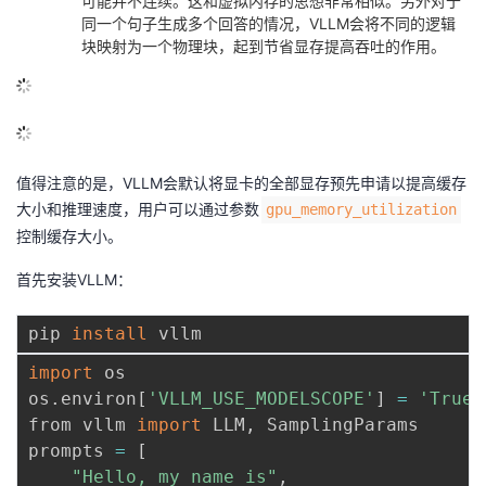
可能并不连续。这和虚拟内存的思想非常相似。另外对于
同一个句子生成多个回答的情况，VLLM会将不同的逻辑
块映射为一个物理块，起到节省显存提高吞吐的作用。
值得注意的是，VLLM会默认将显卡的全部显存预先申请以提高缓存
大小和推理速度，用户可以通过参数
gpu_memory_utilization
控制缓存大小。
首先安装VLLM：
pip 
install
import
 os

os.environ
[
'VLLM_USE_MODELSCOPE'
]
=
'True'
from vllm 
import
 LLM, SamplingParams

prompts 
=
[
"Hello, my name is"
,
