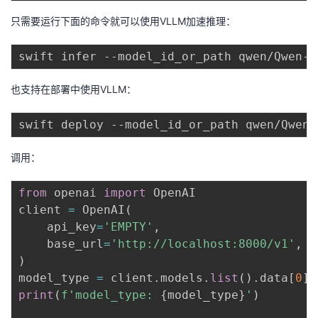
只需要运行下面的命令就可以使用VLLM加速推理：
swift infer --model_id_or_path qwen/Qwen-1
也支持在部署中使用VLLM：
swift deploy --model_id_or_path qwen/Qwen-
调用：
from
 openai 
import
 OpenAI

client 
=
 OpenAI
(
    api_key
=
'EMPTY'
,
    base_url
=
'http://localhost:8000/v1'
,
)
model_type 
=
 client
.
models
.
list
(
)
.
data
[
0
]
.
print
(
f'model_type: 
{
model_type
}
'
)