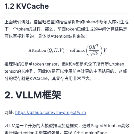
1.2 KVCache
上面我们讲过，自回归模型的推理是将新的token不断填入序列生成
下一个token的过程。那么，前面token已经生成的中间计算结果是
可以直接利用的。具体以Attention结构来说：
T
\text { Attention }(Q, K, V)=\oper
(
)
Q
K
Attention
(
,
,
)
=
s
o
f
t
m
a
x
Q
K
V
V
d
k
推理时的Q是单token tensor，但K和V都是包含了所有历史token
tensor的长序列，因此KV是可以使用前序计算的中间结果的，这部
分的缓存就是KVCache，其显存占用非常巨大。
2. VLLM框架
网址:
https://github.com/vllm-project/vllm
vLLM是一个开源的大模型推理加速框架，通过PagedAttention高效
地管理attention中缓存的张量，实现了比HuggingFace