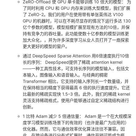
ZeRO-Offload 使 GPU 单卡能够训练 10 倍大的模型： 为
了同时利用 CPU 和 GPU 内存来训练大型模型，我们扩展
了 ZeRO-2。我们的用户在使用带有单张英伟达 V100
GPU 的机器时，可以在不耗尽显存的情况下运行多达 130
亿个参数的模型，模型规模扩展至现有方法的10倍，并保
持有竞争力的吞吐量。此功能使数十亿参数的模型训练更
加大众化，，并为许多深度学习从业人员打开了一扇探索
更大更好的模型的窗户。
通过 DeepSpeed Sparse Attention 用6倍速度执行10倍
长的序列： DeepSpeed提供了稀疏 attention kernel
——一种工具性技术，可支持长序列的模型输入，包括文
本输入，图像输入和语音输入。与经典的稠密
Transformer 相比，它支持的输入序列长一个数量级，并
在保持相当的精度下获得最高 6 倍的执行速度提升。它还
比最新的稀疏实现快 1.5–3 倍。此外，我们的稀疏 kernel
灵活支持稀疏格式，使用户能够通过自定义稀疏结构进行
创新。
1 比特 Adam 减少 5 倍通信量： Adam 是一个在大规模深
度学习模型训练场景下的有效的（也许是最广为应用的）
优化器。然而，它与通信效率优化算法往往不兼容。因
此，在跨设备进行分布式扩展时，通信开销可能成为瓶