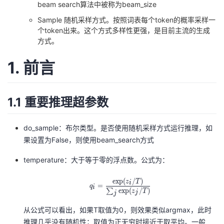
beam search算法中被称为beam_size
我
注
的
开
Sample 随机采样方式。按照词表每个token的概率采样一
个token出来。这个方式多样性更强，是目前主流的生成
的
Programs
发
方式。
支
者
1. 前言
持
学
1.1 重要推理超参数
我
堂
do_sample：布尔类型。是否使用随机采样方式运行推理，如
的
我
我
果设置为False，则使用beam_search方式
技
的
的
我
temperature：大于等于零的浮点数。公式为：
术
云
exp
(
/
)
课
的
我
q_i=\frac{\exp(z_i/T)}{\sum_{j
z
T
i
=
q
i
exp
(
/
)
∑
z
T
j
j
支
声
程
认
的
我
从公式可以看出，如果T取值为0，则效果类似argmax，此时
推理几乎没有随机性；取值为正无穷时接近于取平均。一般