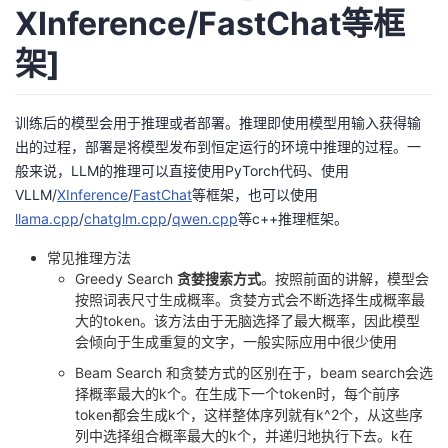
XInference/FastChat等框
者
架]
我
训练后的模型会用于推理或者部署。推理即使用模型用输入获得输
的
我
出的过程，部署是将模型发布到恒定运行的环境中推理的过程。一
般来说，LLM的推理可以直接使用PyTorch代码、使用
博
的
我
VLLM
/
XInference
/
FastChat
等框架，也可以使用
llama.cpp
/
chatglm.cpp
/
qwen.cpp
等c++推理框架。
客
论
的
我
常见推理方法
坛
圈
的
我
Greedy Search
贪婪搜索方式
。按照前面的讲解，模型会
按照词表尺寸生成概率。贪婪方式会不断选择生成概率最
大的token。该方法由于无脑选择了最大概率，因此模型
子
直
的
我
会倾向于生成重复的文字，一般实际应用中很少使用
我
播
活
的
Beam Search 和贪婪方式的区别在于，beam search会选
择概率最大的k个。在生成下一个token时，每个前序
token都会生成k个，这样整体序列就有k^2个，从这些序
我
动
关
的
列中选择组合概率最大的k个，并递归地执行下去。k在