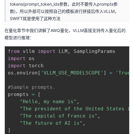
tokens(prompt_token_ids参数，此时不要传入prompts参
数)，所以外部可以按照自己的模板进行拼接后传入VLLM，
SWIFT就是使用了这种方法
在量化章节中我们讲解了
AWQ量化
，VLLM直接支持传入量化后的
模型进行推理：
from
 vllm 
import
 LLM
,
import
import
 torch

os
.
environ
[
'VLLM_USE_MODELSCOPE'
]
=
'True'
#Sample prompts.
prompts 
=
[
"Hello, my name is"
,
"The president of the United States is
"The capital of France is"
,
"The future of AI is"
,
]