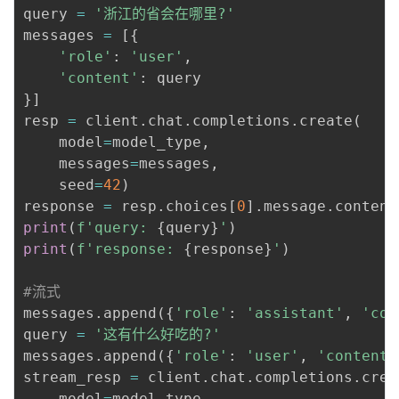
query 
=
'浙江的省会在哪里?'
messages 
=
[
{
'role'
:
'user'
,
'content'
:
}
]
resp 
=
 client
.
chat
.
completions
.
create
(
    model
=
model_type
,
    messages
=
messages
,
    seed
=
42
)
response 
=
 resp
.
choices
[
0
]
.
message
.
print
(
f'query: 
{
query
}
'
)
print
(
f'response: 
{
response
}
'
)
#流式
messages
.
append
(
{
'role'
:
'assistant'
,
'con
query 
=
'这有什么好吃的?'
messages
.
append
(
{
'role'
:
'user'
,
'content'
stream_resp 
=
 client
.
chat
.
completions
.
crea
    model
=
model_type
,