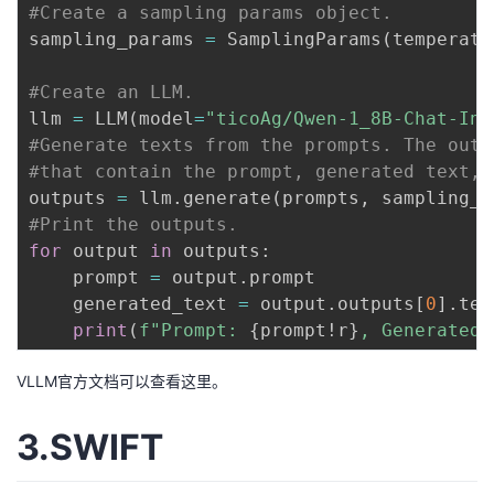
#Create a sampling params object.
sampling_params 
=
 SamplingParams
(
temperatu
#Create an LLM.
llm 
=
 LLM
(
model
=
"ticoAg/Qwen-1_8B-Chat-Int
#Generate texts from the prompts. The outp
#that contain the prompt, generated text, 
outputs 
=
 llm
.
generate
(
prompts
,
 sampling_p
#Print the outputs.
for
 output 
in
 outputs
:
    prompt 
=
 output
.
prompt

    generated_text 
=
 output
.
outputs
[
0
]
.
text
print
(
f"Prompt: 
{
prompt
!r
}
, Generated 
VLLM官方文档可以查看
这里
。
3.SWIFT