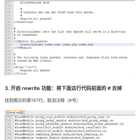
3.
开启
rewrite
功能：将下面这行代码前面的
#
去掉
找到图示的第
167
行，取消注释（
#
号）