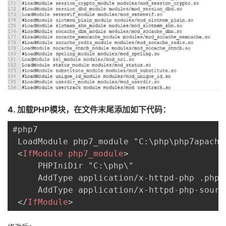
4.
加载
PHP
模块，在文件末尾添加如下代码：
#php7

 LoadModule php7_module "C:\php\php7apache2
<
IfModule
php7_module
>
     PHPIniDir "C:\php\" 

     AddType application/x-httpd-php .php

     AddType application/x-httpd-php-source
</
IfModule
>