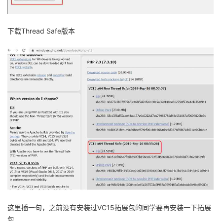
我
注
的
开
下载
Thread Safe
版本
的
Programs
发
支
者
持
学
我
堂
的
我
我
技
的
的
我
术
云
课
的
我
支
声
程
认
的
我
这里插一句，之前没有安装过
VC15
拓展包的同学要再安装一下拓展
包