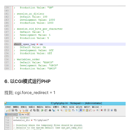
6.
以
CGI
模式运行
PHP
找到
;
cgi.force
_redirect
= 1