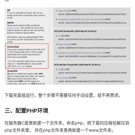
持
建
证
实
的
议
验
收
藏
下载
完直接
运行，整个步骤不需要任何手动设置，就不再赘述。
三、配置
PHP
环境
在服务器
C
盘里新建一个文件夹，命名
php
，把下载的压缩包解压到
php
文件夹里，
并在
php
文件夹里再新建一个
www
文件夹。