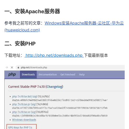
者
一、安装
Apache
服务器
参考我之前写的文章：
Windows安装Apache服务器-云社区-华为云
我
(huaweicloud.com)
的
我
二、安装
PHP
博
的
我
下载地址：
http://php.net/downloads.php
下载最新版本
客
论
的
我
坛
圈
的
我
子
直
的
我
我
播
活
的
我
动
关
的