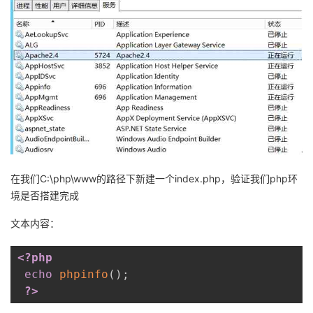
在我们
C:\php\www
的路径下新建一个
index.php
，验证我们
php
环
境是否搭建完成
文本内容：
<?php
echo
phpinfo
(
)
;
?>