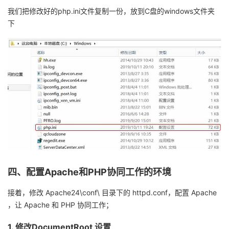
我们把修改好的
php.ini
文件复制一份，放到
C
盘的
windows
文件夹
下
四、配置
Apache
和
PHP
协同工作的环境
接着，修改
Apache24\conf\
目录下的
httpd.conf
，配置
Apache
，让
Apache
和
PHP
协同工作；
1.
修改
DocumentRoot
设置