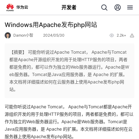
开发者
返
Windows用Apache发布php网站
回
Damon小智
2024/05/30
2.2k+
举
报
【摘要】 可能你听说过Apache Tomcat， Apache与Tomcat
都是Apache开源组织开发的用于处理HTTP服务的项目，两者
都是免费的，都可以作为独立的Web服务器运行。Apache是W
个
eb服务器。Tomcat是Java应用服务器，是 Apache 的扩展。
本文档将详细描述如何在云服务器上使用Apache发布php网
我
人
站。
的
主
可能你听说过
Apache Tomcat
，
Apache
与
Tomcat
都是
Apache
开
源组织开发的用于处理
HTTP
服务的项目，两者都是免费的，都可以
开
页
作为独立的
Web
服务器运行。
Apache
是
Web
服务器。
Tomcat
是
Java
应用服务器，是
Apache
的扩展。本文档将详细描述如何在云
发
服务器上使用
Apache
发布
php
网站。