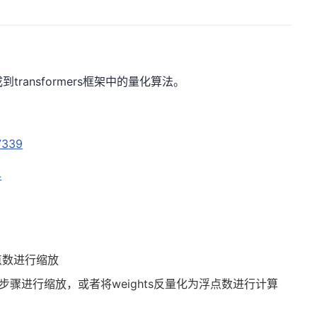
成到transformers框架中的量化算法。
07339
4
点数进行缩放
es按1-2步骤进行缩放，或者将weights反量化为浮点数进行计算