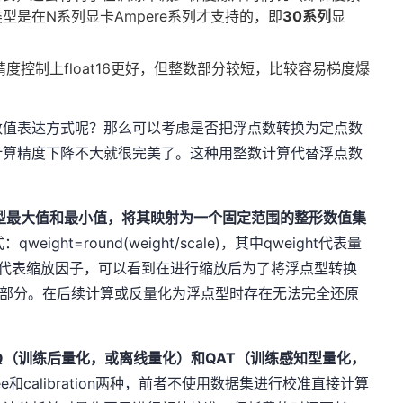
型是在N系列显卡Ampere系列才支持的，即
30系列
显
在精度控制上float16更好，但整数部分较短，比较容易梯度爆
数值表达方式呢？那么可以考虑是否把浮点数转换为定点数
计算精度下降不大就很完美了。这种用整数计算代替浮点数
浮点型最大值和最小值，将其映射为一个固定范围的整形数值集
eight=round(weight/scale)，其中qweight代表量
ale代表缩放因子，可以看到在进行缩放后为了将浮点型转换
小数部分。在后续计算或反量化为浮点型时存在无法完全还原
TQ（训练后量化，或离线量化）和QAT（训练感知型量化，
ree和calibration两种，前者不使用数据集进行校准直接计算