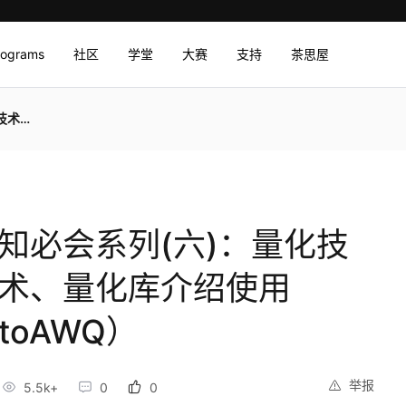
rograms
社区
学堂
大赛
支持
茶思屋
oAWQ）
必知必会系列(六)：量化技
技术、量化库介绍使用
utoAWQ）
举报
5.5k+
0
0