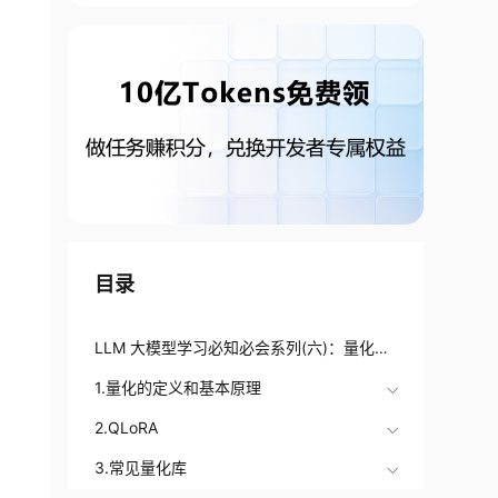
目录
LLM 大模型学习必知必会系列(六)：量化技
术解析、QLoRA技术、量化库介绍使用（Au
1.量化的定义和基本原理
toGPTQ、AutoAWQ）
2.QLoRA
3.常见量化库