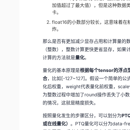
加值超过了最大值），但是这种数据类
卡。
float16的小数部分较长，这意味着
炸。
那么是否有更加减少显存占用和计算量的
（整数），整数计算更快更省显存，如果
计算的方法就是
量化
。
量化的基本原理是
根据每个tensor的
合
，比如[-127~127]。假设一个简单的公式：qw
化后权重，weight代表量化前权重，sc
为整数过程中增加了round操作丢失了
的情况，这就是精度损失。
按照量化发生的步骤区分，可以划分为
P
或在线量化）
。PTQ量化可以分为data-f