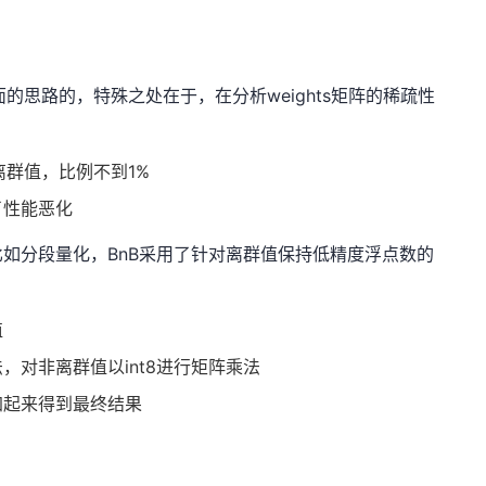
也是基于上面的思路的，特殊之处在于，在分析weights矩阵的稀疏性
中存在离群值，比例不到1%
了性能恶化
如分段量化，BnB采用了针对离群值保持低精度浮点数的
值
，对非离群值以int8进行矩阵乘法
加起来得到最终结果