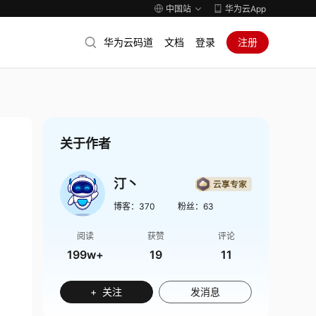
中国站
华为云App
华为云码道
文档
登录
注册
关于作者
汀丶
博客：
370
粉丝：
63
阅读
获赞
评论
199w+
19
11
+ 关注
发消息