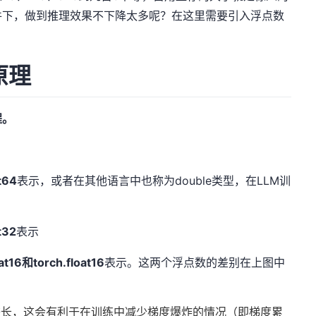
件下，做到推理效果不下降太多呢？在这里需要引入浮点数
原理
程。
at64
表示，或者在其他语言中也称为double类型，在LLM训
t32
表示
oat16和torch.float16
表示。这两个浮点数的差别在上图中
部分较长，这会有利于在训练中减少梯度爆炸的情况（即梯度累