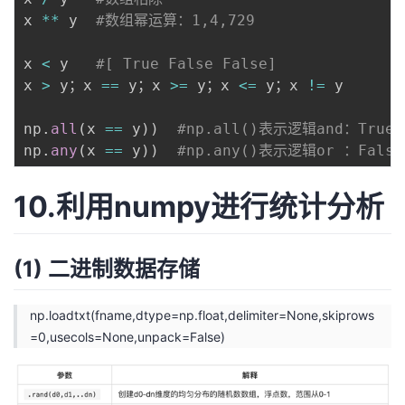
x 
**
 y  
#数组幂运算：1,4,729
x 
<
 y   
#[ True False False]
x 
>
 y；x 
==
 y；x 
>=
 y；x 
<=
 y；x 
!=
 y

np
.
all
(
x 
==
 y
)
)
#np.all()表示逻辑and：True
np
.
any
(
x 
==
 y
)
)
#np.any()表示逻辑or ：False
10.利用numpy进行统计分析
(1) 二进制数据存储
np.loadtxt(fname,dtype=np.float,delimiter=None,skiprows
=0,usecols=None,unpack=False)