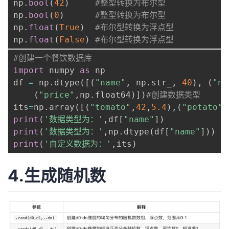
np
.
bool
(
42
)
#整型转换为布尔型
np
.
bool
(
0
)
#整型转换为布尔型
np
.
float
(
True
)
#布尔型转换为浮点型
np
.
float
(
False
)
#布尔型转换为浮点型
#创建一个餐饮数据库
import
 numpy 
as
 np

df 
=
 np
.
dtype
(
[
(
"name"
,
 np
.
str_
,
40
)
,
(
"nu
(
"price"
,
np
.
float64
)
]
)
#创建数据类型
its
=
np
.
array
(
[
(
"tomato"
,
42
,
5.4
)
,
(
"potato"
,
print
(
'数据类型为：'
,
df
[
"name"
]
)
print
(
'数据类型为：'
,
np
.
dtype
(
df
[
"name"
]
)
)
print
(
'自定义数据为：'
,
its
)
4.生成随机数