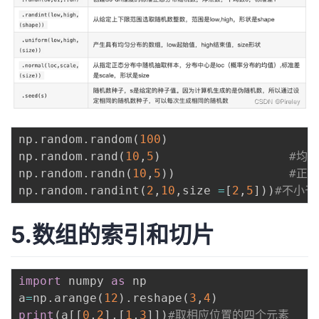
np
.
random
.
random
(
100
)
np
.
random
.
rand
(
10
,
5
)
#均
np
.
random
.
randn
(
10
,
5
)
)
#正
np
.
random
.
randint
(
2
,
10
,
size 
=
[
2
,
5
]
)
)
#不小于
5.数组的索引和切片
import
 numpy 
as
 np

a
=
np
.
arange
(
12
)
.
reshape
(
3
,
4
)
print
(
a
[
[
0
,
2
]
,
[
1
,
3
]
]
)
#取相应位置的四个元素