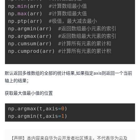
np
.
min
(
arr
)
#计算数组最小值
np
.
max
(
arr
)
#计算数组最大值
np
.
ptp
(
arr
)
#极值，最大减去最小
np
.
argmin
(
arr
)
#返回数组最小元素的索引
np
.
argmax
(
arr
)
#返回数组最大元素的索引
np
.
cumsum
(
arr
)
#计算所有元素的累计和
np
.
cumprod
(
arr
)
#计算所有元素的累计积
默认返回多维数组的全部的统计结果,如果指定axis则返回一个当前
轴上的结果；
获取最大值最小值的位置
np
.
argmax
(
t
,
axis
=
0
)
np
.
argmin
(
t
,
axis
=
1
)
【声明】本内容来自华为云开发者社区博主，不代表华为云及