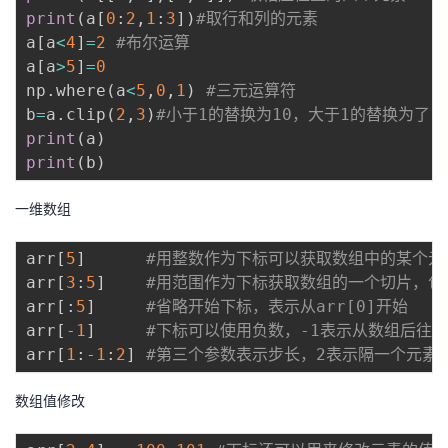
print
(
a
[
0
:
2
,
1
:
3
]
)
#取行和列的元素
a
[
a
<
4
]
=
2
#布尔运算
a
[
a
>
5
]
=
0
np
.
where
(
a
<
5
,
0
,
1
)
#三元运算符
b
=
a
.
clip
(
2
,
3
)
#小于1的替换为10，大于1的替换为了1
print
(
a
)
print
(
b
)
一维数组
arr
[
5
]
#用整数作为下标可以获取数组中的某个元
arr
[
3
:
5
]
#用范围作为下标获取数组的一个切片，包括a
arr
[
:
5
]
#省略开始下标，表示从arr[0]开始
arr
[
-
1
]
#下标可以使用负数，-1表示从数组后往
arr
[
1
:
-
1
:
2
]
#第三个参数表示步长，2表示隔一个元素取
数组值修改