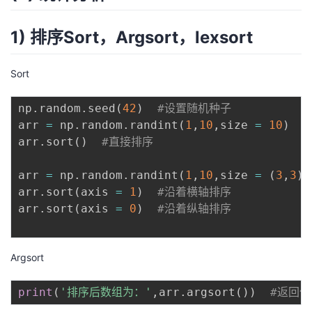
1) 排序Sort，Argsort，lexsort
Sort
np
.
random
.
seed
(
42
)
#设置随机种子
arr 
=
 np
.
random
.
randint
(
1
,
10
,
size 
=
10
)
arr
.
sort
(
)
#直接排序
arr 
=
 np
.
random
.
randint
(
1
,
10
,
size 
=
(
3
,
3
)
)
arr
.
sort
(
axis 
=
1
)
#沿着横轴排序
arr
.
sort
(
axis 
=
0
)
#沿着纵轴排序
Argsort
print
(
'排序后数组为：'
,
arr
.
argsort
(
)
)
#返回