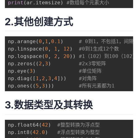
print
(
ar
.
itemsize
)
#数组每个元素大小
2.其他创建方式
np
.
arange
(
0
,
1
,
0.1
)
# 0到1，不包括1，间隔为
np
.
linspace
(
0
,
1
,
12
)
#0到1生成12个数
np
.
logspace
(
0
,
2
,
20
)
)
#1（102）到100（10
np
.
zeros
(
(
2
,
3
)
#2x3零矩阵
np
.
eye
(
3
)
#单位矩阵
np
.
diag
(
[
1
,
2
,
3
,
4
]
)
)
#对角阵
np
.
ones
(
(
5
,
3
)
)
)
#所有元素都为1
3.数据类型及其转换
np
.
float64
(
42
)
#整型转换为浮点型
np
.
int8
(
42.0
)
#浮点型转换为整型