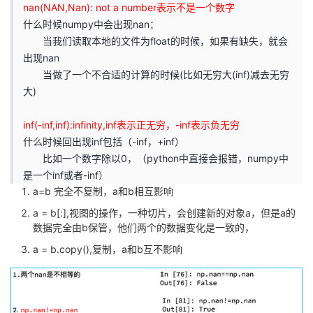
nan(NAN,Nan): not a number表示不是一个数字
者
什么时候numpy中会出现nan：
当我们读取本地的文件为float的时候，如果有缺失，就会
出现nan
我
当做了一个不合适的计算的时候(比如无穷大(inf)减去无穷
大)
的
我
inf(-inf,inf):infinity,inf表示正无穷，-inf表示负无穷
博
的
我
什么时候回出现inf包括（-inf，+inf）
比如一个数字除以0，（python中直接会报错，numpy中
客
论
的
我
是一个inf或者-inf）
a=b 完全不复制，a和b相互影响
坛
圈
的
我
a = b[:],视图的操作，一种切片，会创建新的对象a，但是a的
子
直
的
我
数据完全由b保管，他们两个的数据变化是一致的，
a = b.copy(),复制，a和b互不影响
我
播
活
的
我
动
关
的