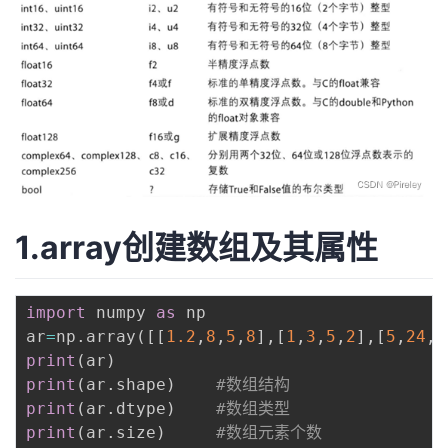
持
建
证
实
的
议
验
收
藏
1.array创建数组及其属性
import
 numpy 
as
 np 

ar
=
np
.
array
(
[
[
1.2
,
8
,
5
,
8
]
,
[
1
,
3
,
5
,
2
]
,
[
5
,
24
,
7
print
(
ar
)
print
(
ar
.
shape
)
#数组结构
print
(
ar
.
dtype
)
#数组类型
print
(
ar
.
size
)
#数组元素个数