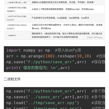
import
 numpy 
as
 np  
#导入NumPy库
arr 
=
 np
.
arange
(
100
)
.
reshape
(
10
,
10
)
#创建
np
.
save
(
"F:/python/save_arr"
,
arr
)
#保存数组n
print
(
'保存的数组为：\n'
,
arr
)
二进制文件
np
.
save
(
"F:/python/save_arr"
,
arr
)
#单个数
np
.
savez
(
'../savez_arr'
,
arr1
,
arr2
)
#多个数
np
.
load
(
"../tmp/save_arr.npy"
)
#读取含
np
.
load
(
"../tmp/savez_arr.npz"
)
#读取含