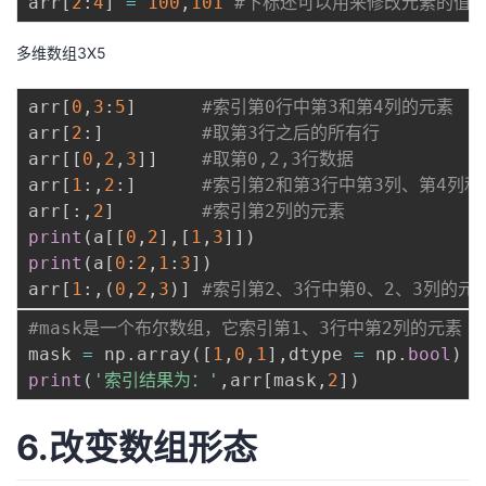
arr
[
2
:
4
]
=
100
,
101
#下标还可以用来修改元素的值
多维数组3X5
arr
[
0
,
3
:
5
]
#索引第0行中第3和第4列的元素
arr
[
2
:
]
#取第3行之后的所有行
arr
[
[
0
,
2
,
3
]
]
#取第0,2,3行数据
arr
[
1
:
,
2
:
]
#索引第2和第3行中第3列、第4列和
arr
[
:
,
2
]
#索引第2列的元素
print
(
a
[
[
0
,
2
]
,
[
1
,
3
]
]
)
print
(
a
[
0
:
2
,
1
:
3
]
)
arr
[
1
:
,
(
0
,
2
,
3
)
]
#索引第2、3行中第0、2、3列的元
#mask是一个布尔数组，它索引第1、3行中第2列的元素
mask 
=
 np
.
array
(
[
1
,
0
,
1
]
,
dtype 
=
 np
.
bool
)
print
(
'索引结果为：'
,
arr
[
mask
,
2
]
)
6.改变数组形态