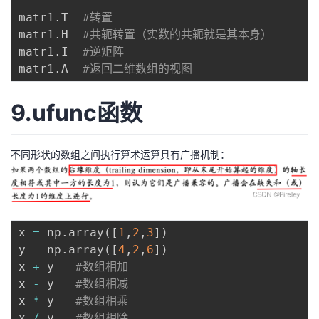
matr1
.
T  
#转置
matr1
.
H  
#共轭转置（实数的共轭就是其本身）
matr1
.
I  
#逆矩阵
matr1
.
A  
#返回二维数组的视图
9.ufunc函数
不同形状的数组之间执行算术运算具有广播机制：
x 
=
 np
.
array
(
[
1
,
2
,
3
]
)
y 
=
 np
.
array
(
[
4
,
2
,
6
]
)
x 
+
 y   
#数组相加
x 
-
 y   
#数组相减
x 
*
 y   
#数组相乘
x 
/
 y   
#数组相除