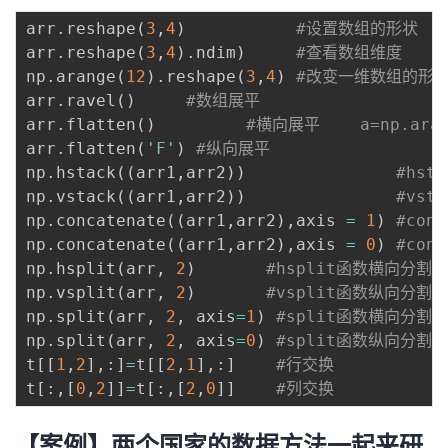
arr
.
reshape
(
3
,
4
)
#设置数组的形状
arr
.
reshape
(
3
,
4
)
.
ndim
)
#查看数组维度
np
.
arange
(
12
)
.
reshape
(
3
,
4
)
#改变一维数组的形
arr
.
ravel
(
)
#数组展平
arr
.
flatten
(
)
#横向展平    a=np.aran
arr
.
flatten
(
'F'
)
#纵向展平
np
.
hstack
(
(
arr1
,
arr2
)
)
#hst
np
.
vstack
(
(
arr1
,
arr2
)
)
#vst
np
.
concatenate
(
(
arr1
,
arr2
)
,
axis 
=
1
)
#con
np
.
concatenate
(
(
arr1
,
arr2
)
,
axis 
=
0
)
#con
np
.
hsplit
(
arr
,
2
)
#hsplit函数横向分割
np
.
vsplit
(
arr
,
2
)
#vsplit函数纵向分割
np
.
split
(
arr
,
2
,
 axis
=
1
)
#split函数横向分割
np
.
split
(
arr
,
2
,
 axis
=
0
)
#split函数纵向分割
t
[
[
1
,
2
]
,
:
]
=
t
[
[
2
,
1
]
,
:
]
#行交换
t
[
:
,
[
0
,
2
]
]
=
t
[
:
,
[
2
,
0
]
]
#列交换
【案例】两个国家的数据方法一起来研