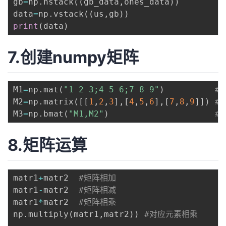
gb
=
np
.
hstack
(
(
gb_data
,
ones_data
)
)
data
=
np
.
vstack
(
(
us
,
gb
)
)
print
(
data
)
7.创建numpy矩阵
M1
=
np
.
mat
(
"1 2 3;4 5 6;7 8 9"
)
#
M2
=
np
.
matrix
(
[
[
1
,
2
,
3
]
,
[
4
,
5
,
6
]
,
[
7
,
8
,
9
]
]
)
#
M3
=
np
.
bmat
(
"M1,M2"
)
#
8.矩阵运算
matr1
+
matr2  
#矩阵相加
matr1
-
matr2  
#矩阵相减
matr1
*
matr2  
#矩阵相乘
np
.
multiply
(
matr1
,
matr2
)
)
#对应元素相乘