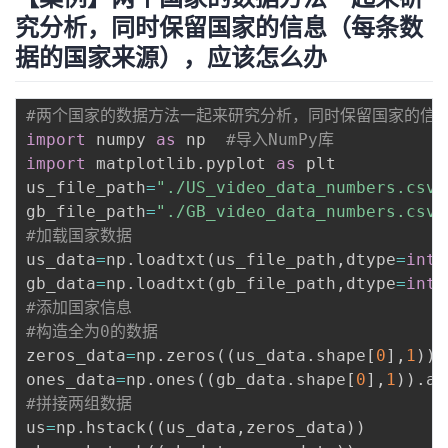
究分析，同时保留国家的信息（每条数
据的国家来源），应该怎么办
#两个国家的数据方法一起来研究分析，同时保留国家的信
import
 numpy 
as
 np  
#导入NumPy库
import
 matplotlib
.
pyplot 
as
 plt

us_file_path
=
"./US_video_data_numbers.csv"
gb_file_path
=
"./GB_video_data_numbers.csv"
#加载国家数据
us_data
=
np
.
loadtxt
(
us_file_path
,
dtype
=
int
,
gb_data
=
np
.
loadtxt
(
gb_file_path
,
dtype
=
int
,
#添加国家信息
#构造全为0的数据
zeros_data
=
np
.
zeros
(
(
us_data
.
shape
[
0
]
,
1
)
)
.
ones_data
=
np
.
ones
(
(
gb_data
.
shape
[
0
]
,
1
)
)
.
as
#拼接两组数据
us
=
np
.
hstack
(
(
us_data
,
zeros_data
)
)