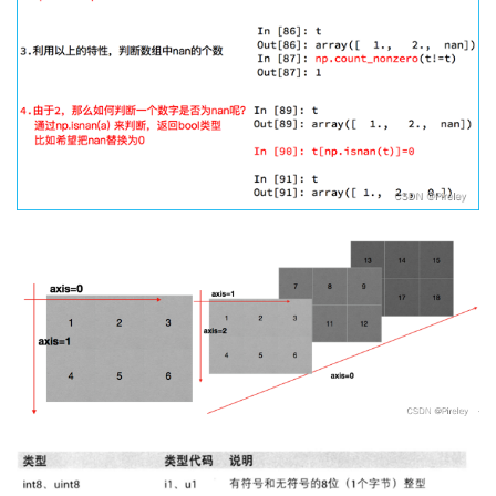
我
注
的
开
的
Programs
发
支
者
持
学
我
堂
的
我
我
技
的
的
我
术
云
课
的
我
支
声
程
认
的
我