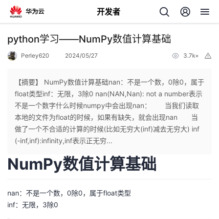
开发者
返
python学习——NumPy数值计算基础
回
Perley620
2024/05/27
3.7k+
举
报
【摘要】 NumPy数值计算基础nan：不是一个数，0除0，属于
float类型inf：无限，3除0 nan(NAN,Nan): not a number表示
不是一个数字什么时候numpy中会出现nan： 当我们读取
个
本地的文件为float的时候，如果有缺失，就会出现nan 当
做了一个不合适的计算的时候(比如无穷大(inf)减去无穷大) inf
我
人
(-inf,inf):infinity,inf表示正无穷...
NumPy数值计算基础
的
主
开
页
nan：不是一个数，0除0，属于float类型
inf：无限，3除0
发