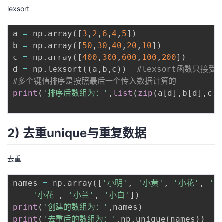
lexsort
a 
=
 np
.
array
(
[
3
,
2
,
6
,
4
,
5
]
)
b 
=
 np
.
array
(
[
50
,
30
,
40
,
20
,
10
]
)
c 
=
 np
.
array
(
[
400
,
300
,
600
,
100
,
200
]
)
d 
=
 np
.
lexsort
(
(
a
,
b
,
c
)
)
#lexsort函数只接受
#多个键值排序是按照最后一个传入数据计算的
print
(
'排序后数组为：'
,
list
(
zip
(
a
[
d
]
,
b
[
d
]
,
c
[
d
2) 去重unique与重复数据
去重
names 
=
 np
.
array
(
[
'小明'
,
'小黄'
,
'小花'
,
'小
'小花'
,
'小兰'
,
'小白'
]
)
print
(
'创建的数组为：'
,
names
)
print
(
'去重后的数组为：'
,
np
.
unique
(
names
)
)