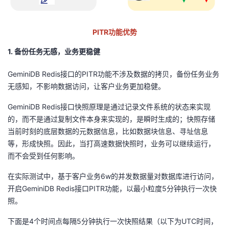
我
注
的
开
PITR功能优势
的
Programs
发
1. 备份任务无感，业务更稳健
支
者
GeminiDB Redis接口的
PITR
功能不涉及数据的拷贝，备份任务业务
持
无感知，不影响数据访问，让客户业务更加稳健。
学
GeminiDB Redis接口快照原理是通过记录文件系统的状态来实现
我
堂
的，而不是通过复制文件本身来实现的，是瞬时生成的；快照存储
当前时刻的底层数据的元数据信息，比如数据块信息、寻址信息
的
我
我
等，形成快照。因此，当打高速数据快照时，业务可以继续运行，
而不会受到任何影响。
技
的
的
我
在实际测试中，基于客户业务
6w
的并发数据量对数据库进行访问，
术
云
课
的
我
开启
GeminiDB Redis
接口
PITR
功能，以最小粒度
5
分钟执行一次快
照。
支
声
程
认
的
我
下面是
4
个时间点每隔
5
分钟执行一次快照结果（以下为
UTC
时间，