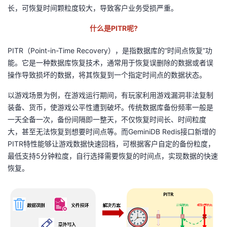
长，可恢复时间颗粒度较大，导致客户业务受损严重。
者
什么是PITR呢?
我
PITR（
Point-in-Time Recovery
），是指数据库的
“
时间点恢复
”
功
能。它是一种数据库恢复技术，通常用于恢复误删除的数据或者误
的
我
操作导致损坏的数据，将其恢复到一个指定时间点的数据状态。
博
的
我
以游戏场景为例，在游戏运行期间，有玩家利用游戏漏洞非法复制
装备、货币，使游戏公平性遭到破坏。传统数据库备份频率一般是
客
论
的
我
一天全备一次，备份间隔即一整天，不仅恢复时间长、时间粒度
大，甚至无法恢复到想要时间点等。而
GeminiDB Redis
接口新增的
坛
圈
的
我
PITR
特性能够让游戏数据快速回档，可根据客户自定的备份粒度，
最低支持
5
分钟粒度，自行选择需要恢复的时间点，实现数据的快速
子
直
的
我
恢复。
我
播
活
的
我
动
关
的