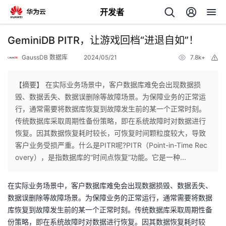
开发者
返
​GeminiDB PITR，让游戏回档“进退自如”！
回
GaussDB 数据库
2024/05/21
7.8k+
举
报
【摘要】 在实际业务场景中，客户数据库难免会出现数据损
毁、数据丢失、数据误删除等故障场景。为保障业务的正常运
行，通常需要将数据库恢复到故障发生前的某一个正常时刻。
个
传统数据库采取周期性备份策略，即在系统故障时对数据进行
恢复。因其数据恢复耗时较长，可恢复时间颗粒度较大，导致
我
人
客户业务受损严重。什么是PITR呢?PITR（Point-in-Time Rec
overy），是指数据库的“时间点恢复”功能。它是一种...
的
主
在实际业务场景中，客户数据库难免会出现数据损毁、数据丢失、
开
页
数据误删除等故障场景。为保障业务的正常运行，通常需要将数据
库恢复到故障发生前的某一个正常时刻。传统数据库采取周期性备
发
份策略，即在系统故障时对数据进行恢复。因其数据恢复耗时较