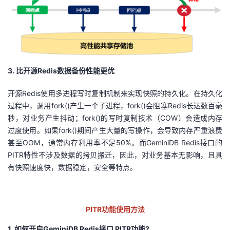
3. 比开源
Redis
数据备份性能更优
开源
Redis
使用多进程写时复制机制来实现快照的持久化。在持久化
过程中，调用
fork()
产生一个子进程，
fork()
会阻塞
Redis
长达数百毫
秒，对业务产生抖动；
fork()
的写时复制技术（
COW
）会造成内存
过度使用。如果
fork()
期间产生大量的写操作，会导致内存严重浪费
甚至
OOM
，通常内存利用率不足
50%
。而
GeminiDB Redis
接口的
PITR
特性不涉及数据的拷贝搬迁，因此，对业务基本无影响，且具
有快照速度快，数据稳定，安全等特点。
PITR功能使用方法
1. 如何开启
GeminiDB Redis
接口
PITR
功能
?