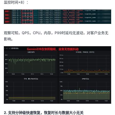
监控时间
+8
）：
持
建
证
实
的
议
验
收
藏
观察可知，
QPS
，
CPU
，内存，
P99
时延均无波动，对客户业务无
影响。
2. 支持分钟级快速恢复，恢复时长与数据大小无关