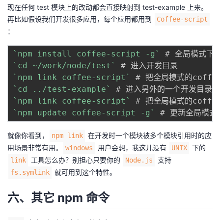
现在任何 test 模块上的改动都会直接映射到 test-example 上来。
再比如假设我们开发很多应用，每个应用都用到
Coffee-script
：
`
npm install coffee-script -g
`
 # 全局模式下安
`
cd ~/work/node/test
`
`
npm link coffee-script
`
 # 把全局模式的coffe
`
cd ../test-example
`
`
npm link coffee-script
`
 # 把全局模式的coffe
`
npm update coffee-script -g
`
 # 更新全局模式的
就像你看到，
在开发时一个模块被多个模块引用时的应
npm link
用场景非常有用。
用户会想，我这儿没有
下的
windows
UNIX
工具怎么办？别担心只要你的
支持
link
Node.js
就可用到这个特性。
fs.symlink
六、其它 npm 命令