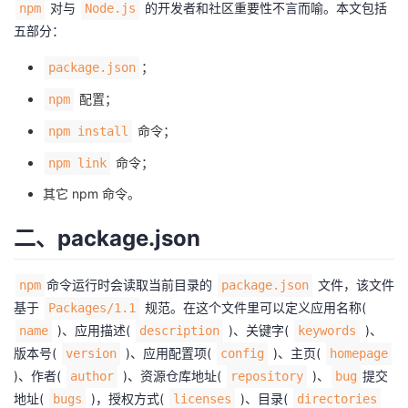
对与
的开发者和社区重要性不言而喻。本文包括
npm
Node.js
者
五部分：
；
package.json
我
配置；
npm
的
我
命令；
npm install
命令；
博
的
我
npm link
其它 npm 命令。
客
论
的
我
二、package.json
坛
圈
的
我
命令运行时会读取当前目录的
文件，该文件
npm
package.json
子
直
的
我
基于
规范。在这个文件里可以定义应用名称(
Packages/1.1
)、应用描述(
)、关键字(
)、
name
description
keywords
我
播
活
的
版本号(
)、应用配置项(
)、主页(
version
config
homepage
)、作者(
)、资源仓库地址(
)、
提交
author
repository
bug
我
动
关
的
地址(
)，授权方式(
)、目录(
bugs
licenses
directories