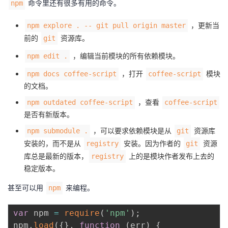
命令里还有很多有用的命令。
npm
，更新当
npm explore . -- git pull origin master
前的
资源库。
git
，编辑当前模块的所有依赖模块。
npm edit .
，打开
模块
npm docs coffee-script
coffee-script
的文档。
，查看
npm outdated coffee-script
coffee-script
是否有新版本。
，可以要求依赖模块是从
资源库
npm submodule .
git
安装的，而不是从
安装。因为作者的
资源
registry
git
库总是最新的版本，
上的是模块作者发布上去的
registry
稳定版本。
甚至可以用
来编程。
npm
var
 npm 
=
require
(
'npm'
)
;
npm
.
load
(
{
}
,
function
(
err
)
{