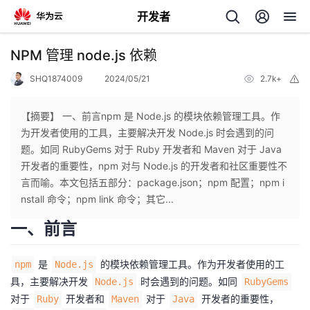
开发者
返
NPM 管理 node.js 依赖
回
SHQ1874009
2024/05/21
2.7k+
举
报
【摘要】 一、前言npm 是 Node.js 的模块依赖管理工具。作
为开发者使用的工具，主要解决开发 Node.js 时会遇到的问
题。如同 RubyGems 对于 Ruby 开发者和 Maven 对于 Java
个
开发者的重要性，npm 对与 Node.js 的开发者和社区重要性不
言而喻。本文包括五部分：package.json；npm 配置；npm i
我
人
nstall 命令；npm link 命令；其它...
一、前言
的
主
是
的模块依赖管理工具。作为开发者使用的工
npm
Node.js
开
页
具，主要解决开发
时会遇到的问题。如同
Node.js
RubyGems
对于
开发者和
对于
开发者的重要性，
发
Ruby
Maven
Java