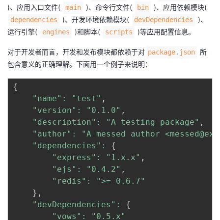
)、应用入口文件(
)、命令行文件(
)、应用依赖模块(
main
bin
我
注
的
开
)、开发环境依赖模块(
)、
dependencies
devDependencies
运行引擎(
)和脚本(
)等应用配置信息。
engines
scripts
的
Programs
发
对于开发者而言，开发和发布模块都依赖于对
所
package.json
支
者
包含意义的正确理解。下面用一个例子来说明：
持
学
{
"name"
:
"test"
,
我
堂
"version"
:
"0.1.0"
,
"description"
:
"A testing package"
,
的
我
我
"author"
:
"A messed author <messed@exa
"dependencies"
:
{
技
的
的
我
"express"
:
"1.x.x"
,
"ejs"
:
"0.4.2"
,
术
云
课
的
我
"redis"
:
">= 0.6.7"
}
,
支
声
程
认
的
我
"devDependencies"
:
{
"vows"
:
"0.5.x"