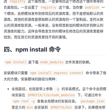
改
这个属性值，一定要明白这个修改这个值所带来的
registry
负面效应。一旦设置了
这个值，当你要
一
registry
publish
个模块，会把模块发布到修改后的资源库里，而不是原始默认的资
源库。其他的资源库是原始默认的资源库的一个复制品，定时从默
认的资源库取资源。一般来说，没有把其新加的模块同步到默认的
资源库的能力。这样会导致发生你的模块在修改后的资源库里能够
找到，而在其它的资源库里找不到的事情。
四、npm install 命令
是下载
文件夹里的依赖。
npm install
node_modules
安装模块只需要
命令带来了很
npm install express connect
大的方便。安装模块的路径分两种：
全局路径，也就是带上参数
的安装模式。这个命令会把模
-g
块安装在
下，可通过命令
$PREFIX/lib/node_modules
查看全局模块的安装目录。
npm root -g
package.json
里定义的
会安装到
目录下，如果模块带
bin
$PREFIX/bin