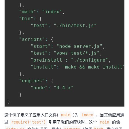
持
建
证
实
的
}
,
"main"
:
"index"
,
议
验
收
"bin"
:
{
"test"
:
"./bin/test.js"
藏
}
,
"scripts"
:
{
"start"
:
"node server.js"
,
"test"
:
"vows test/*.js"
,
"preinstall"
:
"./configure"
,
"install"
:
"make && make install"
}
,
"engines"
:
{
"node"
:
"0.4.x"
}
}
这个例子定义了应用入口文件(
)为
，当其他应用通
main
index
过
引用了我们的模块时，这个
的值
require('test')
main