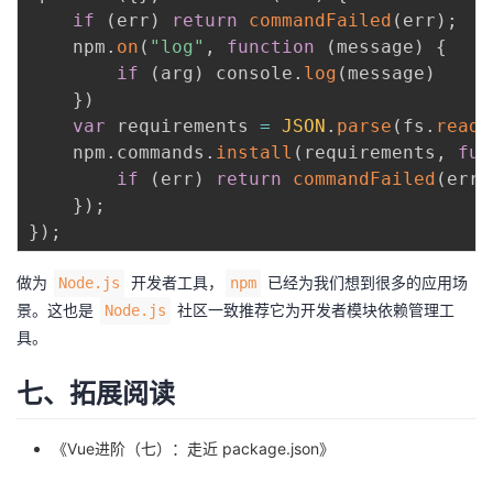
if
(
err
)
return
commandFailed
(
err
)
;
    npm
.
on
(
"log"
,
function
(
message
)
{
if
(
arg
)
 console
.
log
(
message
)
}
)
var
 requirements 
=
JSON
.
parse
(
fs
.
readF
    npm
.
commands
.
install
(
requirements
,
fun
if
(
err
)
return
commandFailed
(
err
)
}
)
;
}
)
;
做为
开发者工具，
已经为我们想到很多的应用场
Node.js
npm
景。这也是
社区一致推荐它为开发者模块依赖管理工
Node.js
具。
七、拓展阅读
《
Vue进阶（七）：走近 package.json
》