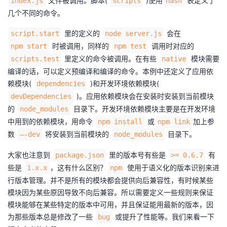
文件被调用。脚本(
)使用
表定义了
index.js
scripts
hash
几个不同的命令。
里的定义的
会在
script.start
node server.js
时被调用，同样的
调用时对应的
npm start
npm test
里定义的命令被调用。在有些
模块需要
scripts.test
native
编译的话，可以定义预编译和编译的命令。本例中还定义了应用依
赖模块(
)和开发环境依赖模块(
dependencies
)。应用依赖模块会在安装时安装到当前模块
devDependencies
的
目录下。开发环境依赖模块主要是在开发环境
node_modules
中用到的依赖模块，用命令
或
加上参
npm install
npm link
数
将安装到当前模块的
目录下。
—-dev
node_modules
大家也注意到
里的版本号有些是
有
package.json
>= 0.6.7
些是
，这有什么区别？
使用于语义化的版本识别来进
1.x.x
npm
行版本管理。并不是所有的模块都会提供向后兼容性，有时候某些
模块因为某些原因导致不向后兼容。所以需要定义一些规则来保证
模块能够在某些特定的版本中可用，并且保证能用最新的版本，因
为那些版本总是修改了一些
或提升了性能等。我们来看一下
bug