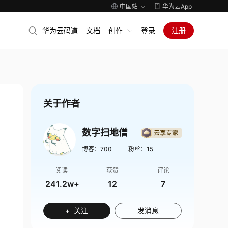
中国站
华为云App
华为云码道
文档
创作
登录
注册
关于作者
数字扫地僧
博客：
700
粉丝：
15
阅读
获赞
评论
241.2w+
12
7
+ 关注
发消息