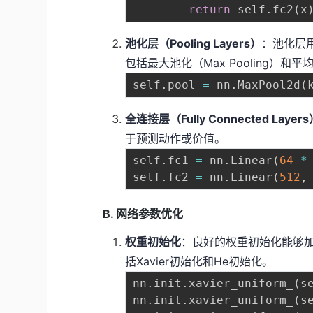
return
 self
.
fc2
(
x
池化层（Pooling Layers）
：池化层
包括最大池化（Max Pooling）和平均池
self
.
pool 
=
 nn
.
MaxPool2d
(
全连接层（Fully Connected Layer
于预测动作或价值。
self
.
fc1 
=
 nn
.
Linear
(
64
*
self
.
fc2 
=
 nn
.
Linear
(
512
,
B. 网络参数优化
权重初始化
：良好的权重初始化能够
括Xavier初始化和He初始化。
nn
.
init
.
xavier_uniform_
(
s
nn
.
init
.
xavier_uniform_
(
s