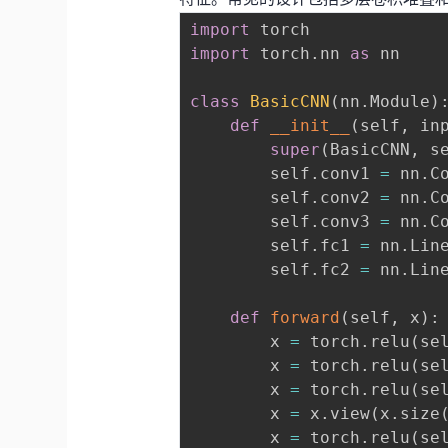
import
import
 torch
.
nn 
as
 nn

class
BasicCNN
(
nn
.
Module
)
def
__init__
(
self
,
 in
super
(
BasicCNN
,
 s
        self
.
conv1 
=
 nn
.
C
        self
.
conv2 
=
 nn
.
C
        self
.
conv3 
=
 nn
.
C
        self
.
fc1 
=
 nn
.
Lin
        self
.
fc2 
=
 nn
.
Lin
def
forward
(
self
,
 x
)
:
        x 
=
 torch
.
relu
(
se
        x 
=
 torch
.
relu
(
se
        x 
=
 torch
.
relu
(
se
        x 
=
 x
.
view
(
x
.
size
        x 
=
 torch
.
relu
(
se