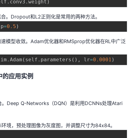
elf
.
conv3
.
weight
)
。Dropout和L2正则化是常用的两种方法。
(
p
=
0.5
)
模型收敛。Adam优化器和RMSprop优化器在RL中广泛
tim
.
Adam
(
self
.
parameters
(
)
,
 lr
=
0.0001
)
习中的应用实例
Deep Q-Networks（DQN）是利用DCNNs处理Atari
Atari环境，预处理图像为灰度图，并调整尺寸为84x84。