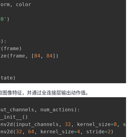
form
,
 color

v0'
)
e
)
:
y
(
frame
)
ize
(
frame
,
[
84
,
84
]
)
state
)
取图像特征，并通过全连接层输出动作值。
put_channels
,
 num_actions
)
:
__init__
(
)
onv2d
(
input_channels
,
32
,
 kernel_size
=
8
,
 stri
onv2d
(
32
,
64
,
 kernel_size
=
4
,
 stride
=
2
)