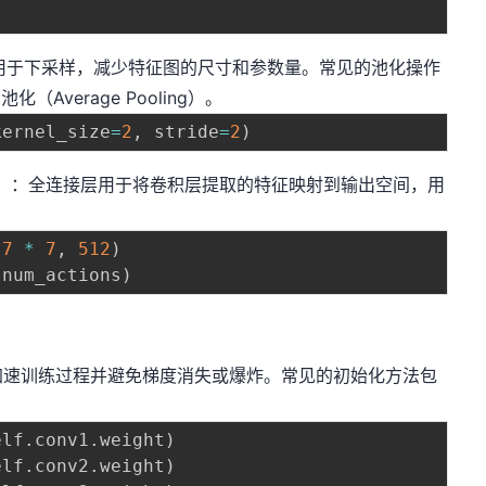
)
用于下采样，减少特征图的尺寸和参数量。常见的池化操作
化（Average Pooling）。
kernel_size
=
2
,
 stride
=
2
)
s）
：全连接层用于将卷积层提取的特征映射到输出空间，用
7
*
7
,
512
)
 num_actions
)
加速训练过程并避免梯度消失或爆炸。常见的初始化方法包
elf
.
conv1
.
weight
)
elf
.
conv2
.
weight
)