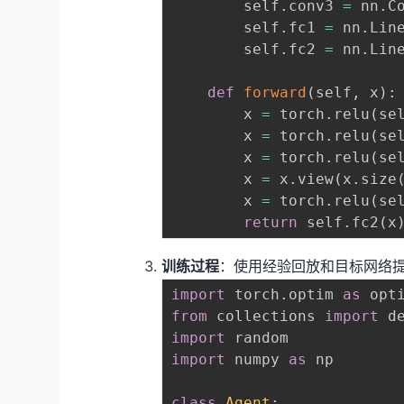
        self
.
conv3 
=
 nn
.
C
        self
.
fc1 
=
 nn
.
Lin
        self
.
fc2 
=
 nn
.
Lin
def
forward
(
self
,
 x
)
:
        x 
=
 torch
.
relu
(
se
        x 
=
 torch
.
relu
(
se
        x 
=
 torch
.
relu
(
se
        x 
=
 x
.
view
(
x
.
size
        x 
=
 torch
.
relu
(
se
return
 self
.
fc2
(
x
训练过程
：使用经验回放和目标网络
import
 torch
.
optim 
as
from
 collections 
import
import
import
 numpy 
as
 np

class
Agent
: