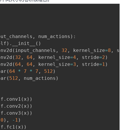
:
put_channels
,
 num_actions
)
:
elf
)
.
__init__
(
)
onv2d
(
input_channels
,
32
,
 kernel_size
=
8
,
 stri
onv2d
(
32
,
64
,
 kernel_size
=
4
,
 stride
=
2
)
onv2d
(
64
,
64
,
 kernel_size
=
3
,
 stride
=
1
)
ear
(
64
*
7
*
7
,
512
)
ear
(
512
,
 num_actions
)
lf
.
conv1
(
x
)
)
lf
.
conv2
(
x
)
)
lf
.
conv3
(
x
)
)
(
0
)
,
-
1
)
lf
.
fc1
(
x
)
)