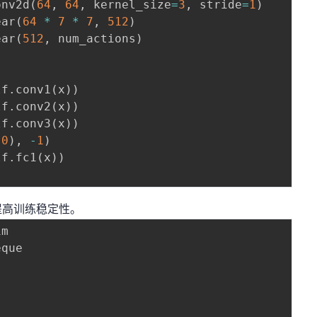
onv2d
(
64
,
64
,
 kernel_size
=
3
,
 stride
=
1
)
ear
(
64
*
7
*
7
,
512
)
ear
(
512
,
 num_actions
)
lf
.
conv1
(
x
)
)
lf
.
conv2
(
x
)
)
lf
.
conv3
(
x
)
)
(
0
)
,
-
1
)
lf
.
fc1
(
x
)
)
)
提高训练稳定性。