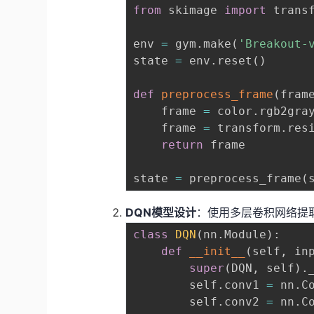
from
 skimage 
import
 trans
env 
=
 gym
.
make
(
'Breakout-
state 
=
 env
.
reset
(
)
def
preprocess_frame
(
fram
    frame 
=
 color
.
rgb2gra
    frame 
=
 transform
.
res
return
 frame

state 
=
 preprocess_frame
(
DQN模型设计
：使用多层卷积网络提
class
DQN
(
nn
.
Module
)
:
def
__init__
(
self
,
 in
super
(
DQN
,
 self
)
.
        self
.
conv1 
=
 nn
.
C
        self
.
conv2 
=
 nn
.
C