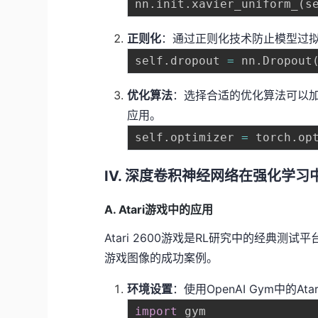
nn
.
init
.
xavier_uniform_
(
s
正则化
：通过正则化技术防止模型过拟合
self
.
dropout 
=
 nn
.
Dropout
优化算法
：选择合适的优化算法可以加速
应用。
self
.
optimizer 
=
 torch
.
op
IV. 深度卷积神经网络在强化学
A. Atari游戏中的应用
Atari 2600游戏是RL研究中的经典测试平台。
游戏图像的成功案例。
环境设置
：使用OpenAI Gym中的
import