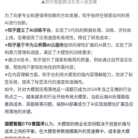
▲知乎智能算法负责人张亚峰
持
建
证
实
的
为了向更专业和更值得信赖的方向发展，知乎始终在探索如何利用
议
验
收
AI进行创新。
⭐知乎建立了AI训练平台
，实现了0代码的数据处理、训练、评估和
藏
上线，显著提高了应用速度和易用性，降低了研发成本；
⭐知乎
基于华为云昇腾AI云服务
提供的弹性扩展的AI算力，实现了异
构算力管理和调度，满足了大模型的训练要求；
⭐
通过
AI技术，知乎提升了搜索和推荐的质量，例
如通过自然语言处
理，帮助用户更轻松地找到所需内容；
⭐
在内容理解方面，知乎也利用大模型的强内容理解能力，改进了标
签系统，提高了标签迭代的速度和准确性。
如今，针对大模型应用落地这一话题已成为2024年当之无愧的行业
热点之一，越来越多的行业开始布局大模型，当前云端AI处理面临
着高成本、高能耗等问题，端侧AI部署成为了AI实现规模化扩展及应
用落地的关键。
面壁智能CTO曾国洋
认为，大模型的商业化空间取决于创造价值与
成本之间的平衡，在大模型参数规模飙升的竞速赛中，成本是大模