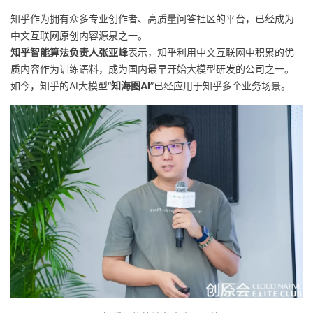
我
注
的
开
知乎作为拥有众多专业创作者、高质量问答社区的平台，已经成为
中文互联网原创内容源泉之一。
的
Programs
发
知乎智能算法负责人张亚峰
表示，知乎利用中文互联网中积累的优
质内容作为训练语料，成为国内最早开始大模型研发的公司之一。
支
者
如今，知乎的AI大模型“
知海图AI
”已经应用于知乎多个业务场景。
持
学
我
堂
的
我
我
技
的
的
我
术
云
课
的
我
支
声
程
认
的
我