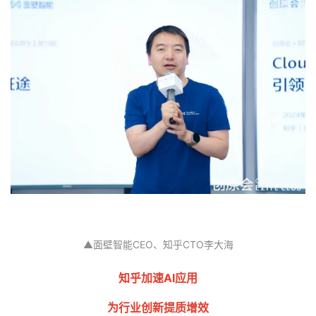
者
我
的
我
博
的
我
客
论
的
我
坛
圈
的
我
子
直
的
我
▲面壁智能CEO、知乎CTO李大海
我
播
活
的
知乎加速AI应用
我
动
关
的
为行业创新提质增效