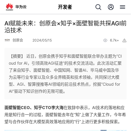
开发者
返
AI赋能未来：创原会×知乎×面壁智能共探AGI前
回
沿技术
创原会
2024/05/15
6.7k+
举
报
【摘要】 近日，创原会携手知乎和面壁智能联合举办主题为“Cl
oud for AI，引领高效AGI征途”的技术交流活动。此次活动汇聚
个
了来自知乎、面壁智能、中国知网、智谱AI、毕马威中国及华
为云等行业专家以及众多业界精英和技术领袖，共同探讨大模
我
人
型、AGI、智算搜推等AI领域的前沿技术热点，挖掘“Cloud for
AI”驱动下知识创作的无限可能。
的
主
面壁智能CEO、知乎CTO李大海
在致辞中表示，AI技术的落地和应
开
页
用是知行合一的过程，面壁智能去年在“知”上做了大量工作，今年希
望与合作伙伴在大模型高效落地应用的“行”上进行更多积极探索。
发