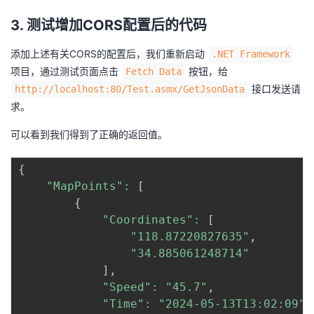
3. 测试增加CORS配置后的代码
添加上述有关CORS的配置后，我们重新启动
.NET Framework
项目，通过测试页面点击
按钮，给
Fetch Data
接口发送请
http://localhost:80/Test.asmx/GetJsonData
求。
可以看到我们得到了正确的返回值。
{
"MapPoints"
:
[
{
"Coordinates"
:
[
"118.87220827635"
,
"34.885061248714"
]
,
"Speed"
:
"45.7"
,
"Time"
:
"2024-05-13T13:02:09"