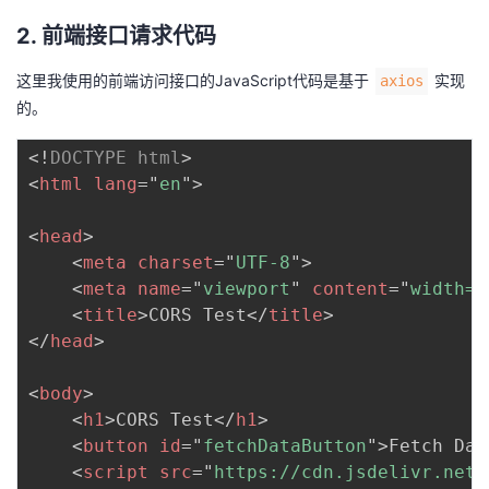
2. 前端接口请求代码
这里我使用的前端访问接口的JavaScript代码是基于
实现
axios
的。
<!
DOCTYPE
html
>
<
html
lang
=
"
en
"
>
<
head
>
<
meta
charset
=
"
UTF-8
"
>
<
meta
name
=
"
viewport
"
content
=
"
width=d
<
title
>
CORS Test
</
title
>
</
head
>
<
body
>
<
h1
>
CORS Test
</
h1
>
<
button
id
=
"
fetchDataButton
"
>
Fetch Dat
<
script
src
=
"
https://cdn.jsdelivr.net/