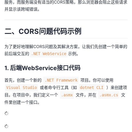
服务，而服务端没有适当的CORS策略，那么浏览器会阻止这些请求
议
注
验
收
并显示该跨域错误。
藏
二、CORS问题代码示例
为了更好地理解CORS问题及其解决方案，让我们先创建一个简单的
前后端交互的
示例。
.NET WebService
1. 后端WebService接口代码
首先，创建一个新的
项目。你可以使用
.NET Framework
或者命令行工具（如
）来创建项
Visual Studio
dotnet CLI
目。在项目中，我们定义一个
文件，并在
文
.asmx
.asmx.cs
件里创建一个接口。