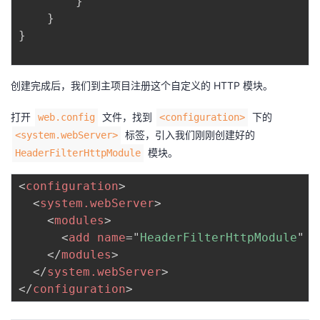
}
}
}
创建完成后，我们到主项目注册这个自定义的 HTTP 模块。
打开
文件，找到
下的
web.config
<configuration>
标签，引入我们刚刚创建好的
<system.webServer>
模块。
HeaderFilterHttpModule
<
configuration
>
<
system.webServer
>
<
modules
>
<
add
name
=
"
HeaderFilterHttpModule
"
t
</
modules
>
</
system.webServer
>
</
configuration
>