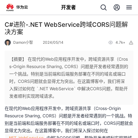
开发者
返
C#进阶-.NET WebService跨域CORS问题解
回
决方案
Damon小智
2024/05/14
4.7k+
举
报
【摘要】 在现代的Web应用程序开发中，跨域资源共享（Cros
s-Origin Resource Sharing, CORS）问题是开发者经常遇到的
个
一个挑战。特别是当前端和后端服务部署在不同的域名或端口
时，CORS问题就会显得尤为突出。在这篇博客中，我们将深
我
人
入探讨如何在 `.NET WebService` 中解决CORS问题，帮助开
发者顺利实现跨域请求。
我
的
主
在现代的Web应用程序开发中，跨域资源共享（Cross-Origin
Resource Sharing, CORS）问题是开发者经常遇到的一个挑战。特
我
的
开
页
别是当前端和后端服务部署在不同的域名或端口时，CORS问题就会
显得尤为突出。在这篇博客中，我们将深入探讨如何在
我
的
开
发
中解决CORS问题，帮助开发者顺利实现跨域