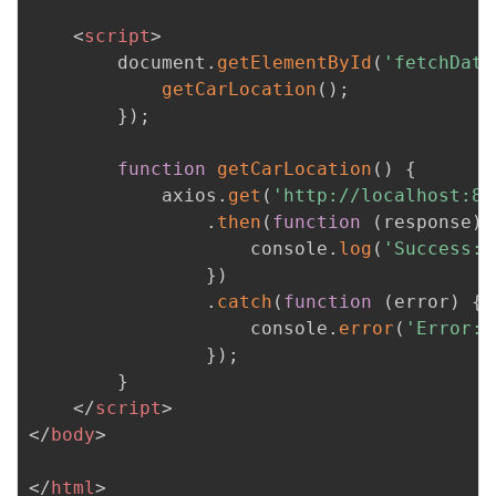
<
script
>
        document
.
getElementById
(
'fetchData
getCarLocation
(
)
;
}
)
;
function
getCarLocation
(
)
{
            axios
.
get
(
'http://localhost:80
.
then
(
function
(
response
)
                    console
.
log
(
'Success:'
}
)
.
catch
(
function
(
error
)
{
                    console
.
error
(
'Error:'
}
)
;
}
</
script
>
</
body
>
</
html
>