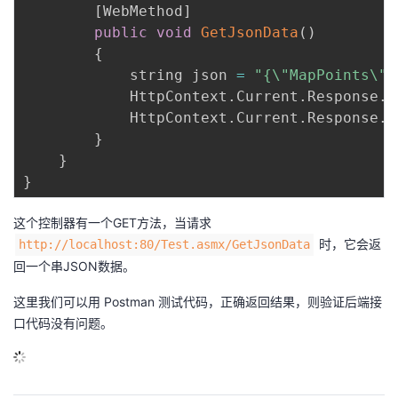
[
WebMethod
]
public
void
GetJsonData
(
)
{
            string json 
=
"{\"MapPoints\":
            HttpContext
.
Current
.
Response
.
C
            HttpContext
.
Current
.
Response
.
W
}
}
}
这个控制器有一个GET方法，当请求
时，它会返
http://localhost:80/Test.asmx/GetJsonData
回一个串JSON数据。
这里我们可以用 Postman 测试代码，正确返回结果，则验证后端接
口代码没有问题。