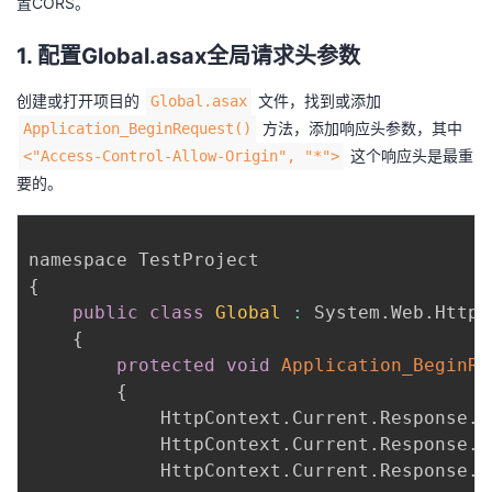
置CORS。
1. 配置Global.asax全局请求头参数
创建或打开项目的
文件，找到或添加
Global.asax
方法，添加响应头参数，其中
Application_BeginRequest()
这个响应头是最重
<"Access-Control-Allow-Origin", "*">
要的。
{
public
class
Global
:
 System
.
Web
.
HttpA
{
protected
void
Application_BeginRe
{
            HttpContext
.
Current
.
Response
.
A
            HttpContext
.
Current
.
Response
.
A
            HttpContext
.
Current
.
Response
.
A