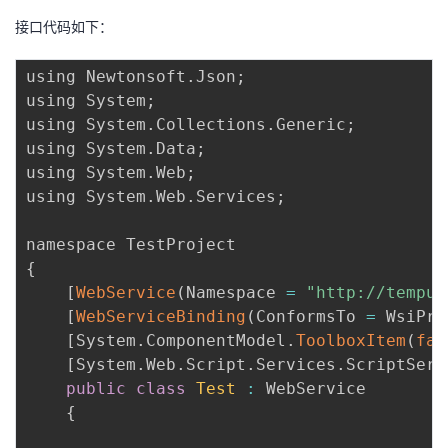
接口代码如下：
using Newtonsoft
.
Json
;
using System
;
using System
.
Collections
.
Generic
;
using System
.
Data
;
using System
.
Web
;
using System
.
Web
.
Services
;
{
[
WebService
(
Namespace 
=
"http://tempur
[
WebServiceBinding
(
ConformsTo 
=
 WsiPro
[
System
.
ComponentModel
.
ToolboxItem
(
fal
[
System
.
Web
.
Script
.
Services
.
ScriptServ
public
class
Test
:
 WebService

{