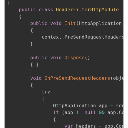
{
public
class
HeaderFilterHttpModule
:
 
{
public
void
Init
(
HttpApplication c
{
            context
.
PreSendRequestHeaders 
}
public
void
Dispose
(
)
{
}
void
OnPreSendRequestHeaders
(
objec
{
try
{
                HttpApplication app 
=
 send
if
(
app 
!=
null
&&
 app
.
Con
{
var
 headers 
=
 app
.
Cont