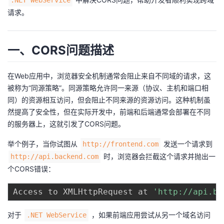
.NET WebService
请求。
的
Programs
发
者
支
者
我
一、CORS问题描述
持
学
的
我
在Web应用中，浏览器安全机制通常会阻止来自不同域的请求，这
被称为“同源策略”。同源策略允许同一来源（协议、主机和端口相
我
堂
博
的
我
同）的资源相互访问，但会阻止不同来源的资源访问。这种机制虽
然提高了安全性，但在实际开发中，前端和后端通常会部署在不同
的
我
客
论
的
我
我
的服务器上，这就引发了CORS问题。
技
的
坛
圈
的
我
的
我
举个例子，当你试图从
发送一个请求到
http://frontend.com
时，浏览器会拦截这个请求并抛出一
http://api.backend.com
术
云
子
直
的
我
课
的
我
个CORS错误：
支
声
播
活
的
程
认
的
我
Access to XMLHttpRequest at 
'http://api.ba
持
建
动
关
证
实
的
对于
，如果前端应用尝试从另一个域名访问
.NET WebService