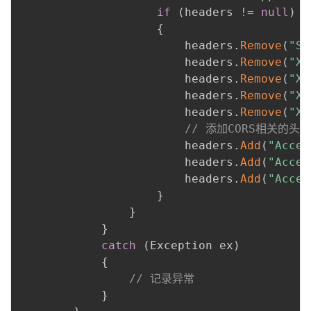
if
(
headers 
!=
null
)
{
                        headers
.
Remove
(
"Se
                        headers
.
Remove
(
"X-
                        headers
.
Remove
(
"X-
                        headers
.
Remove
(
"X-
                        headers
.
Remove
(
"X-
// 添加CORS相关的头
                        headers
.
Add
(
"Acces
                        headers
.
Add
(
"Acces
                        headers
.
Add
(
"Acces
}
}
}
catch
(
Exception ex
)
{
// 记录异常
}