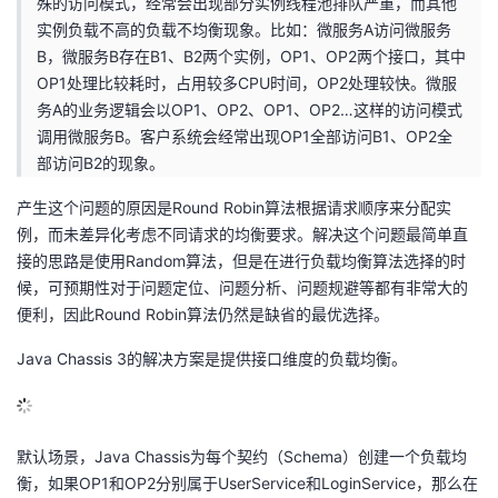
殊的访问模式，经常会出现部分实例线程池排队严重，而其他
实例负载不高的负载不均衡现象。比如：微服务A访问微服务
的
Programs
发
者
B，微服务B存在B1、B2两个实例，OP1、OP2两个接口，其中
OP1处理比较耗时，占用较多CPU时间，OP2处理较快。微服
支
者
我
务A的业务逻辑会以OP1、OP2、OP1、OP2…这样的访问模式
调用微服务B。客户系统会经常出现OP1全部访问B1、OP2全
持
学
的
我
部访问B2的现象。
我
堂
博
的
我
产生这个问题的原因是Round Robin算法根据请求顺序来分配实
例，而未差异化考虑不同请求的均衡要求。解决这个问题最简单直
的
我
客
论
的
我
我
接的思路是使用Random算法，但是在进行负载均衡算法选择的时
候，可预期性对于问题定位、问题分析、问题规避等都有非常大的
技
的
坛
圈
的
我
的
我
便利，因此Round Robin算法仍然是缺省的最优选择。
Java Chassis 3的解决方案是提供接口维度的负载均衡。
术
云
子
直
的
我
课
的
我
支
声
播
活
的
程
认
的
我
默认场景，Java Chassis为每个契约（Schema）创建一个负载均
持
建
动
关
证
实
的
衡，如果OP1和OP2分别属于UserService和LoginService，那么在