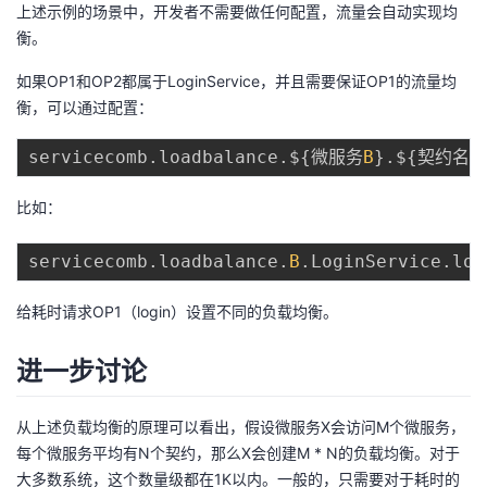
上述示例的场景中，开发者不需要做任何配置，流量会自动实现均
议
注
验
收
衡。
藏
如果OP1和OP2都属于LoginService，并且需要保证OP1的流量均
衡，可以通过配置：
servicecomb
.
loadbalance
.
$
{
微服务
B
}
.
$
{
契约名称
比如：
servicecomb
.
loadbalance
.
B
.
LoginService
.
log
给耗时请求OP1（login）设置不同的负载均衡。
进一步讨论
从上述负载均衡的原理可以看出，假设微服务X会访问M个微服务，
每个微服务平均有N个契约，那么X会创建M * N的负载均衡。对于
大多数系统，这个数量级都在1K以内。一般的，只需要对于耗时的