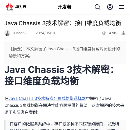
开发者
返
Java Chassis 3技术解密：接口维度负载均衡
回
liubao68
2024/05/10
4.9k+
举
报
【摘要】 本文解密了Java Chassis 3接口维度负载均衡设计的
场景和方案。
Java Chassis 3技术解密：
个
接口维度负载均衡
我
人
我
的
主
在
Java Chassis 3技术解密：负载均衡选择器
中解密了Java
Chassis 3负载均衡在解决性能方面提供的算法。这次解密的技术来
我
的
开
页
源于实际客户案例：
在客户的微服务系统中，存在很多种不同逻辑的接口，以及特
我
的
开
发