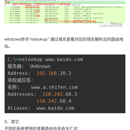
windows命令“nslookup” 通过域名查看对应的域名解析出的路由地
址。
C:
\
>
nslookup www.baidu.com

服务器:  UnKnown

Address:  
192.168
.20.2

非权威应答:

名称:    www.a.shifen.com

Addresses:  
110.242
.68.3

110.242
.68.4

5、其它
不同的系统使用的查看路由信息命令汇总：