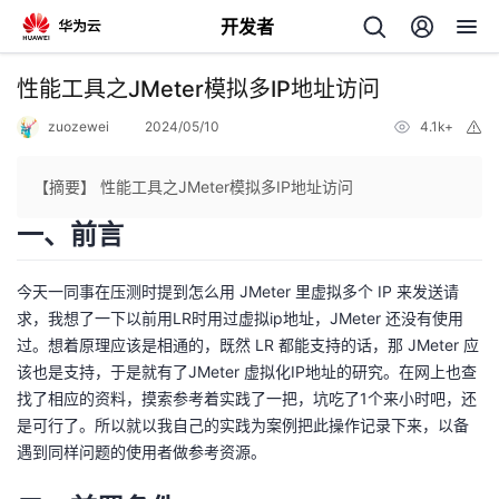
开发者
返
性能工具之JMeter模拟多IP地址访问
回
zuozewei
2024/05/10
4.1k+
举
报
【摘要】 性能工具之JMeter模拟多IP地址访问
一、前言
个
今天一同事在压测时提到怎么用 JMeter 里虚拟多个 IP 来发送请
我
求，我想了一下以前用LR时用过虚拟ip地址，JMeter 还没有使用
人
过。想着原理应该是相通的，既然 LR 都能支持的话，那 JMeter 应
该也是支持，于是就有了JMeter 虚拟化IP地址的研究。在网上也查
的
主
找了相应的资料，摸索参考着实践了一把，坑吃了1个来小时吧，还
是可行了。所以就以我自己的实践为案例把此操作记录下来，以备
开
页
遇到同样问题的使用者做参考资源。
发