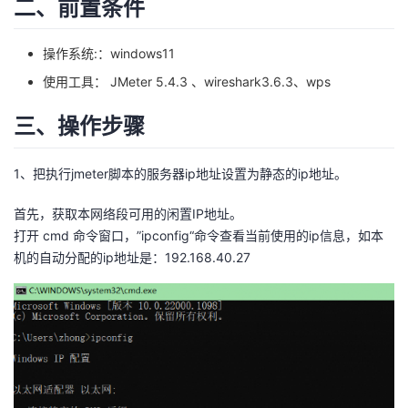
二、前置条件
者
操作系统:：windows11
我
使用工具： JMeter 5.4.3 、wireshark3.6.3、wps
的
我
三、操作步骤
博
的
我
1、把执行jmeter脚本的服务器ip地址设置为静态的ip地址。
客
论
的
我
首先，获取本网络段可用的闲置IP地址。
打开 cmd 命令窗口，”ipconfig“命令查看当前使用的ip信息，如本
坛
圈
的
我
机的自动分配的ip地址是：192.168.40.27
子
直
的
我
我
播
活
的
我
动
关
的