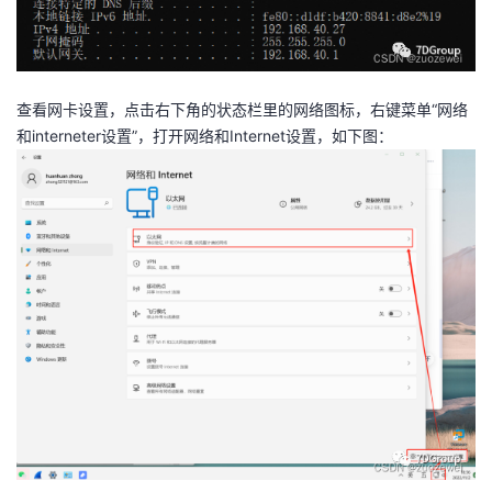
我
注
的
开
的
Programs
发
查看网卡设置，点击右下角的状态栏里的网络图标，右键菜单“网络
支
者
和interneter设置”，打开网络和Internet设置，如下图：
持
学
我
堂
的
我
我
技
的
的
我
术
云
课
的
我
支
声
程
认
的
我