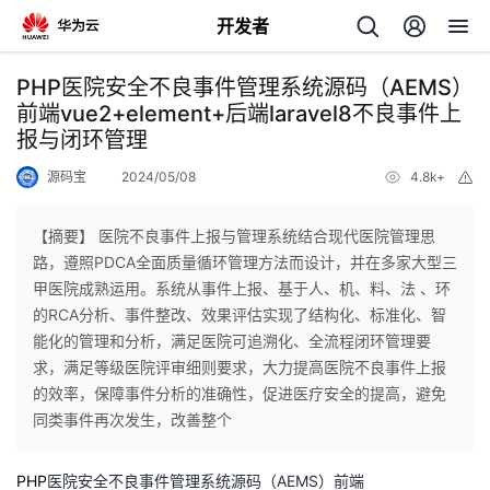
开发者
返
PHP医院安全不良事件管理系统源码（AEMS）
回
前端vue2+element+后端laravel8不良事件上
报与闭环管理
源码宝
2024/05/08
4.8k+
举
报
【摘要】 医院不良事件上报与管理系统结合现代医院管理思
个
路，遵照PDCA全面质量循环管理方法而设计，并在多家大型三
甲医院成熟运用。系统从事件上报、基于人、机、料、法 、环
我
人
的RCA分析、事件整改、效果评估实现了结构化、标准化、智
能化的管理和分析，满足医院可追溯化、全流程闭环管理要
的
主
求，满足等级医院评审细则要求，大力提高医院不良事件上报
的效率，保障事件分析的准确性，促进医疗安全的提高，避免
开
同类事件再次发生，改善整个
页
发
PHP
医院安全不良事件管理系统源码（AEMS）前端