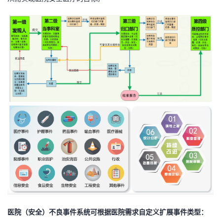
我
注
的
开
的
Programs
发
支
者
持
学
我
堂
的
我
我
技
的
的
我
术
云
课
的
我
支
声
程
认
的
我
医院（安全）不良事件系统
可根据医院需求自定义扩展事件类型：