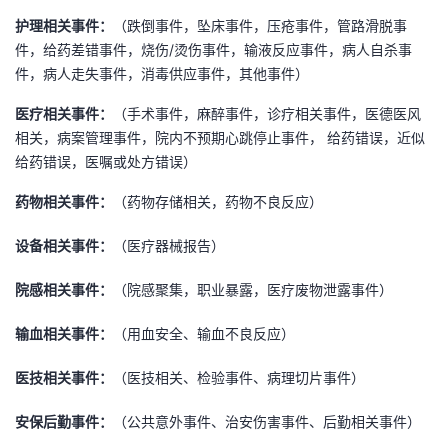
持
建
证
实
的
护理相关事件：
（跌倒事件，坠床事件，压疮事件，管路滑脱事
件，给药差错事件，烧伤/烫伤事件，输液反应事件，病人自杀事
议
验
收
件，病人走失事件，消毒供应事件，其他事件）
藏
医疗相关事件：
（手术事件，麻醉事件，诊疗相关事件，医德医风
相关，病案管理事件，院内不预期心跳停止事件， 给药错误，近似
给药错误，医嘱或处方错误）
药物相关事件：
（药物存储相关，药物不良反应）
设备相关事件：
（医疗器械报告）
院感相关事件：
（院感聚集，职业暴露，医疗废物泄露事件）
输血相关事件：
（用血安全、输血不良反应）
医技相关事件：
（医技相关、检验事件、病理切片事件）
安保后勤事件：
（公共意外事件、治安伤害事件、后勤相关事件）