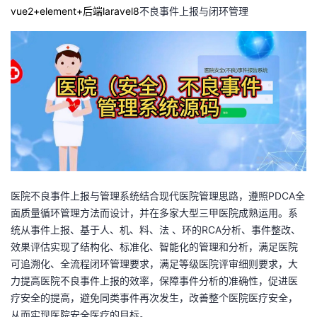
vue2+element
+
后端
laravel8
不良事件上报与闭环管理
者
我
的
我
博
的
我
客
论
的
我
坛
圈
的
我
医院不良事件上报与管理系统结合现代医院管理思路，遵照PDCA全
面质量循环管理方法而设计，并在多家大型三甲医院成熟运用。系
子
直
的
我
统从事件上报、基于人、机、料、法 、环的RCA分析、事件整改、
效果评估实现了结构化、标准化、智能化的管理和分析，满足医院
我
播
活
的
可追溯化、全流程闭环管理要求，满足等级医院评审细则要求，大
力提高医院不良事件上报的效率，保障事件分析的准确性，促进医
我
动
关
的
疗安全的提高，避免同类事件再次发生，改善整个医院医疗安全，
从而实现医院安全医疗的目标。