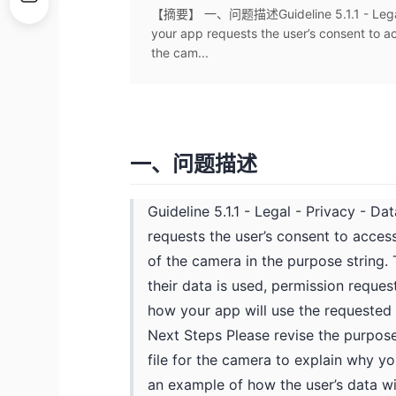
【摘要】 一、问题描述Guideline 5.1.1 - Legal - P
your app requests the user’s consent to ac
the cam...
一、问题描述
Guideline 5.1.1 - Legal - Privacy - D
requests the user’s consent to access
of the camera in the purpose string
their data is used, permission reques
how your app will use the requested 
Next Steps Please revise the purpose 
file for the camera to explain why y
an example of how the user’s data wi