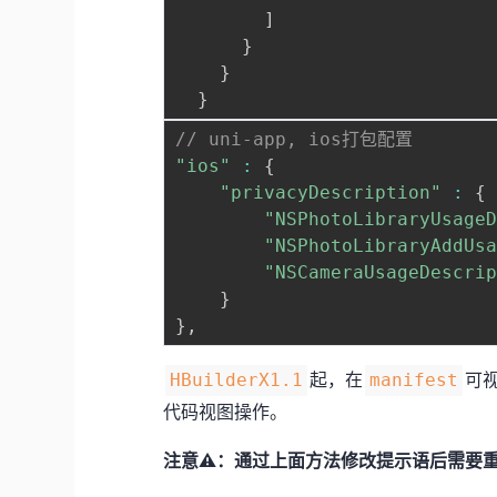
]
}
}
}
// uni-app, ios打包配置
"ios"
:
{
"privacyDescription"
:
{
"NSPhotoLibraryUsage
"NSPhotoLibraryAddUs
"NSCameraUsageDescri
}
}
,
起，在
可
HBuilderX1.1
manifest
代码视图操作。
注意⚠️：通过上面方法修改提示语后需要