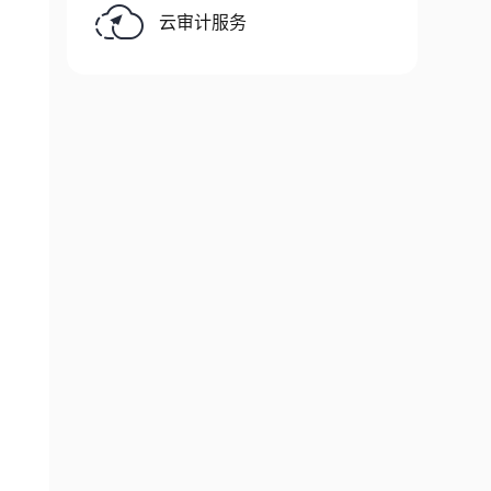
云审计服务
,
"
,
"
,
户地理位置的原因"