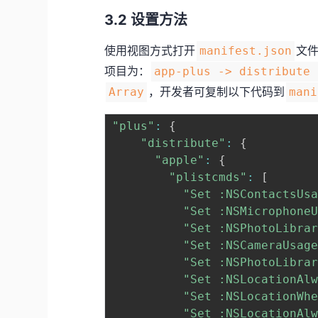
3.2 设置方法
使用视图方式打开
文件
manifest.json
项目为：
app-plus -> distribute
，开发者可复制以下代码到
Array
mani
"plus"
:
{
"distribute"
:
{
"apple"
:
{
"plistcmds"
:
[
"Set :NSContacts
"Set :NSMicropho
"Set :NSPhotoLib
"Set :NSCameraUs
"Set :NSPhotoLib
"Set :NSLocation
"Set :NSLocation
"Set :NSLocation