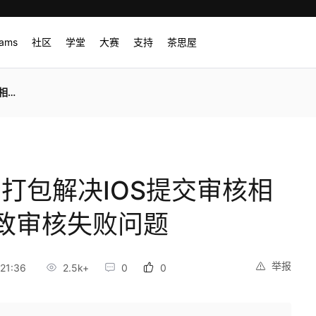
rams
社区
学堂
大赛
支持
茶思屋
问题
OS云打包解决IOS提交审核相
致审核失败问题
举报
21:36
2.5k+
0
0