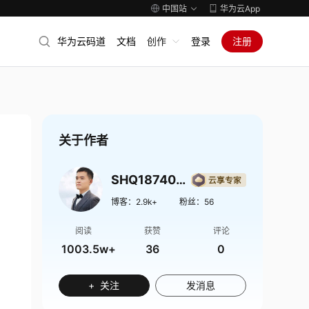
中国站
华为云App
华为云码道
文档
创作
登录
注册
关于作者
SHQ1874009
博客：
2.9k+
粉丝：
56
阅读
获赞
评论
1003.5w+
36
0
+ 关注
发消息