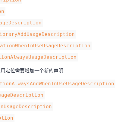
on
ageDescription
ibraryAddUsageDescription
cationWhenInUseUsageDescription
tionAlwaysUsageDescription
并 使用定位需要增加一个新的声明
tionAlwaysAndWhenInUseUsageDescription
sageDescription
onUsageDescription
ption