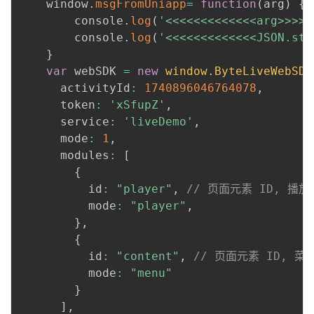
	window
.
msgFromUniapp
=
function
(
arg
)
{
		console
.
log
(
'<<<<<<<<<<<<<arg>>>>>
		console
.
log
(
'<<<<<<<<<<<<<JSON.str
}
var
 webSDK 
=
new
window
.
ByteLiveWebSDK
      activityId
:
1740896046764078
,
      token
:
'xSfupZ'
,
      service
:
'liveDemo'
,
      mode
:
1
,
      modules
:
[
{
          id
:
"player"
,
// 页面元素 ID, 
          mode
:
"player"
,
}
,
{
          id
:
"content"
,
// 页面元素 ID, 
          mode
:
"menu"
}
]
,