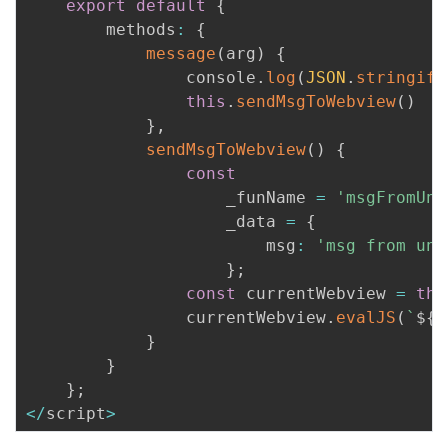
export
default
{
        methods
:
{
message
(
arg
)
{
                console
.
log
(
JSON
.
stringify
this
.
sendMsgToWebview
(
)
}
,
sendMsgToWebview
(
)
{
const
                    _funName 
=
'msgFromUni
                    _data 
=
{
                        msg
:
'msg from uni
}
;
const
 currentWebview 
=
thi
                currentWebview
.
evalJS
(
`
${
_
}
}
}
;
<
/
script
>