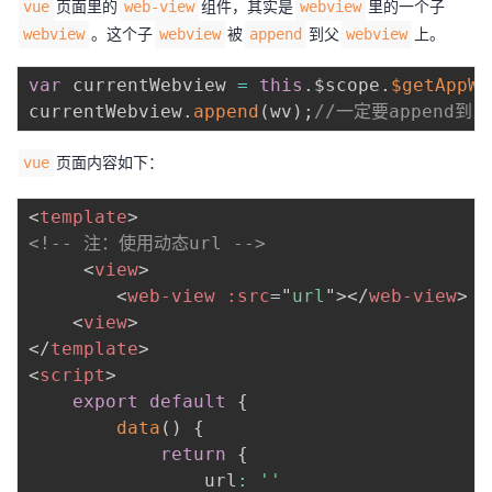
页面里的
组件，其实是
里的一个子
vue
web-view
webview
我
注
的
开
。这个子
被
到父
上。
webview
webview
append
webview
的
Programs
发
var
 currentWebview 
=
this
.
$scope
.
$getAppWe
currentWebview
.
append
(
wv
)
;
//一定要appen
支
者
页面内容如下：
vue
持
学
<
template
>
我
堂
<!-- 注：使用动态url -->
<
view
>
的
我
我
<
web-view
:src
=
"
url
"
>
</
web-view
>
<
view
>
技
的
的
我
</
template
>
<
script
>
术
云
课
的
我
export
default
{
data
(
)
{
支
声
程
认
的
我
return
{
				url
:
''