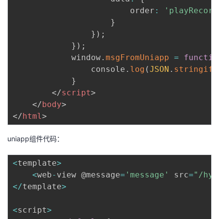
                        order
:
'playRecord
}
}
)
;
}
)
;
            window
.
msgFromUniapp
=
functio
                console
.
log
(
JSON
.
stringify
}
</
script
>
</
body
>
</
html
>
uniapp组件代码：
<
template
>
<
web
-
view @message
=
'message'
 src
=
"/hyb
<
/
template
>
<
script
>