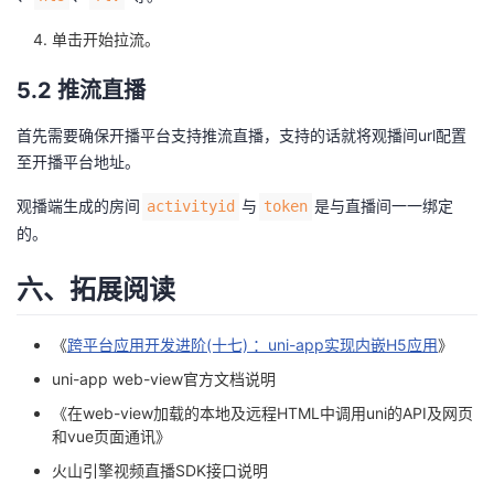
单击开始拉流。
5.2 推流直播
首先需要确保开播平台支持推流直播，支持的话就将观播间url配置
至开播平台地址。
观播端生成的房间
与
是与直播间一一绑定
activityid
token
的。
六、拓展阅读
《
跨平台应用开发进阶(十七) ：uni-app实现内嵌H5应用
》
uni-app web-view官方文档说明
《
在web-view加载的本地及远程HTML中调用uni的API及网页
和vue页面通讯
》
火山引擎视频直播SDK接口说明