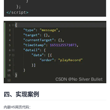
}
}
;
<
/
script
>
四、实现案例
内嵌H5网页代码：