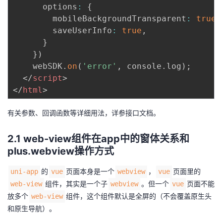
      options
:
{
        mobileBackgroundTransparent
:
true
,
        saveUserInfo
:
true
,
}
}
)
    webSDK
.
on
(
'error'
,
 console
.
log
)
;
</
script
>
</
html
>
有关参数、回调函数等详细用法，详参接口文档。
2.1 web-view组件在app中的窗体关系和
plus.webview操作方式
的
页面本身是一个
，
页面里的
uni-app
vue
webview
vue
组件，其实是一个子
。但一个
页面不能
web-view
webview
vue
放多个
组件，这个组件默认是全屏的（不会覆盖原生头
web-view
和原生导航）。