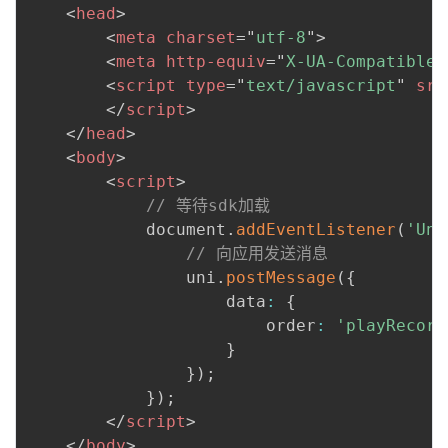
<
head
>
<
meta
charset
=
"
utf-8
"
>
<
meta
http-equiv
=
"
X-UA-Compatible
"
<
script
type
=
"
text/javascript
"
src
</
script
>
</
head
>
<
body
>
<
script
>
// 等待sdk加载
            document
.
addEventListener
(
'Uni
// 向应用发送消息
                uni
.
postMessage
(
{
                    data
:
{
                        order
:
'playRecord
}
}
)
;
}
)
;
</
script
>
</
body
>