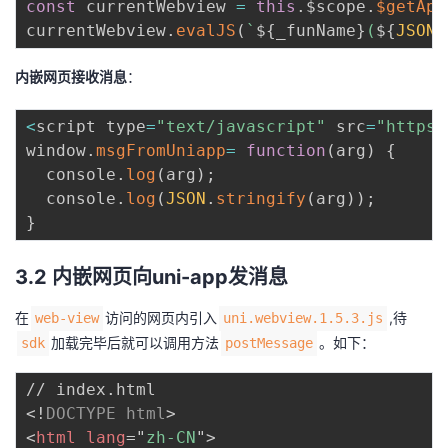
const
 currentWebview 
=
this
.
$scope
.
$getApp
currentWebview
.
evalJS
(
`
${
_funName
}
(
${
JSON
.
内嵌网页接收消息
：
<
script type
=
"text/javascript"
 src
=
"https:
window
.
msgFromUniapp
=
function
(
arg
)
{
  console
.
log
(
arg
)
;
  console
.
log
(
JSON
.
stringify
(
arg
)
)
;
}
3.2 内嵌网页向uni-app发消息
在
访问的网页内引入
,待
web-view
uni.webview.1.5.3.js
加载完毕后就可以调用方法
。如下：
sdk
postMessage
<!
DOCTYPE
html
>
<
html
lang
=
"
zh-CN
"
>