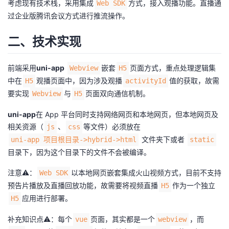
考虑现有技术栈，采用集成
方式，接入观播功能。直播通
Web SDK
过企业版腾讯会议方式进行推流操作。
者
二、技术实现
我
的
我
前端采用
uni-app
嵌套
页面方式，重点处理逻辑集
Webview
H5
中在
观播页面中，因为涉及观播
值的获取，故需
H5
activityId
博
的
我
要实现
与
页面双向通信机制。
Webview
H5
uni-app
在 App 平台同时支持网络网页和本地网页，但本地网页及
客
论
的
我
相关资源（
、
等文件）必须放在
js
css
文件夹下或者
uni-app 项目根目录->hybrid->html
static
坛
圈
的
我
目录下，因为这个目录下的文件不会被编译。
子
直
的
我
注意⚠️：
以本地网页嵌套集成火山视频方式，目前不支持
Web SDK
预告片播放及直播回放功能，故需要将视频直播
作为一个独立
H5
我
播
活
的
应用进行部署。
H5
我
动
关
的
补充知识点⚠️：每个
页面，其实都是一个
，而
vue
webview