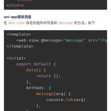
</
html
>
uni-app接收消息
在
存在的组件内写监听
的方法。如下：
web-view
message
<
template
>
<
web
-
view @message
=
"message"
 src
=
"/hyb
<
/
template
>
<
script
>
export
default
{
data
(
)
{
return
{
}
;
}
,
        methods
:
{
message
(
arg
)
{
                console
.
loh
(
arg
)
}
,