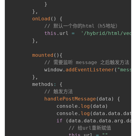
持
建
证
实
的
}
}
,
议
验
收
onLoad
(
)
{
// 默认一个你的html（h5地址）
藏
this
.
url 
=
'/hybrid/html/vedi
}
,
mounted
(
)
{
// 需要监听 message 之后触发方法
			window
.
addEventListener
(
"messa
}
,
		methods
:
{
// 触发方法
handlePostMessage
(
data
)
{
				console
.
log
(
data
)
				console
.
log
(
data
.
data
.
data
if
(
data
.
data
.
data
.
arg
.
dat
// 给url重新赋值
this
.
url 
=
""