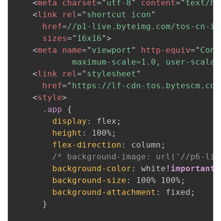
<
meta
charset
=
"
utf-8
"
content
=
"
text/ht
<
link
rel
=
"
shortcut icon
"
href
=
//p1-live.byteimg.com/tos-cn-i-
sizes
=
"
16x16
"
>
<
meta
name
=
"
viewport
"
http-equiv
=
"
Cont
            maximum-scale=1.0, user-scalab
<
link
rel
=
"
stylesheet
"
href
=
"
https://lf-cdn-tos.bytescm.com
<
style
>
.app
{
display
:
 flex
;
height
:
 100%
;
flex-direction
:
 column
;
/* background-image: url('//p6-liv
background-color
:
 white
!important
;
background-size
:
 100% 100%
;
background-attachment
:
 fixed
;
}