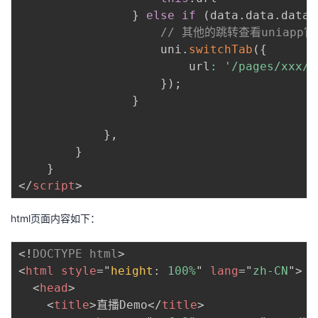
}
else
if
(
data
.
data
.
data
.
// 其他的跳转查看uniapp官
					uni
.
switchTab
(
{
						url
:
'/pages/xxx/i
}
)
;
}
}
,
}
}
</
script
>
html页面内容如下：
<!
DOCTYPE
html
>
<
html
style
=
"
height
:
 100%
"
lang
=
"
zh-CN
"
>
<
head
>
<
title
>
直播Demo
</
title
>