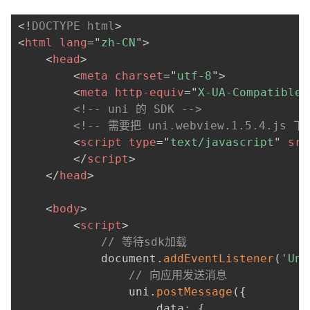
<!
DOCTYPE
html
>
<
html
lang
=
"
zh-CN
"
>
<
head
>
<
meta
charset
=
"
utf-8
"
>
<
meta
http-equiv
=
"
X-UA-Compatible
"
<!-- uni 的 SDK -->
<!-- 需要把 uni.webview.1.5.4.js
<
script
type
=
"
text/javascript
"
src
</
script
>
</
head
>
<
body
>
<
script
>
// 等待sdk加载
            document
.
addEventListener
(
'Uni
// 向应用发送消息
                uni
.
postMessage
(
{
                    data
:
{