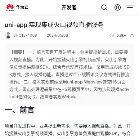
开发者
返
uni-app 实现集成火山视频直播服务
回
SHQ1874009
2024/05/08
5.9k+
举
报
【摘要】 一、前言项目开发进程中，业务提出新需求，需要接
入视频直播。为此，开始接触火山引擎视频直播。火山引擎方
值负责提供观播SDK，综合考虑现有技术栈，采用集成Web SD
个
K方式，接入观播功能。直播通过企业版腾讯会议方式进行推流
操作。 二、技术实现前端采用uni-app Webview嵌套H5页面
我
人
方式，重点处理逻辑集中在H5观播页面中，因为涉及观播activ
ityId值的获取，故需要实现Webvie...
的
主
一、前言
开
页
项目开发进程中，业务提出新需求，需要接入视频直播。为此，开
始接触火山引擎视频直播。火山引擎方值负责提供观播SDK，综合
发