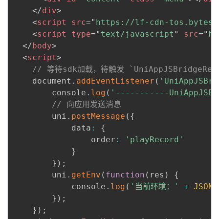
</
div
>
<
script
src
=
"
https://lf-cdn-tos.bytesc
<
script
type
=
"
text/javascript
"
src
=
"
ht
</
body
>
<
script
>
// 等待sdk加载，待触发 `UniAppJSBridgeRe
	document
.
addEventListener
(
'UniAppJSBri
		console
.
log
(
'-----------UniAppJSBr
// 向应用发送消息
		uni
.
postMessage
(
{
			data
:
{
				order
:
'playRecord'
}
}
)
;
		uni
.
getEnv
(
function
(
res
)
{
			console
.
log
(
'当前环境：'
+
JSON
.
}
)
;
}
)
;