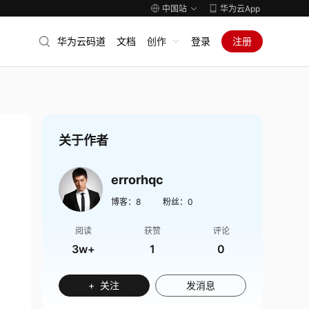
中国站
华为云App
华为云码道
文档
创作
登录
注册
关于作者
errorhqc
博客：
8
粉丝：
0
阅读
获赞
评论
3w+
1
0
+ 关注
发消息