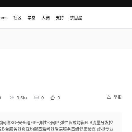
rams
社区
学堂
大赛
支持
茶思屋
举报
9
3.5k+
0
0
络SG–安全组EIP–弹性公网IP 弹性负载均衡ELB流量分发控
多台服务器负载均衡器监听器后端服务器组健康检查 虚拟专业