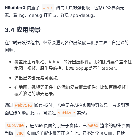
HBuilderX
内置了
调试工具的强化版，包括审查界面元
weex
素、看 log、debug 打断点，
详见 app-debug
。
3.4 应用场景
在平时开发过程中，经常会遇到各种层级覆盖和原生界面自定义的
问题：
覆盖原生导航栏、tabbar 的弹出层组件。比如侧滑菜单盖不住
地图、视频、原生导航栏，比如 popup盖不住tabbar。
弹出层内部元素可滚动,
在地图、视频等组件上的添加复杂覆盖组件：比如直播视频上
覆盖滚动的聊天记录。
通过
嵌套H5时，若需要在APP实现弹窗效果，考虑到页
webview
面层级问题。此时，可通过
实现。
subNvue
，是 vue 页面的原生子窗体，把
渲染的原生界面
subNvue
weex
当做
页面的子窗体覆盖在页面上。它不是全屏页面，它给
vue