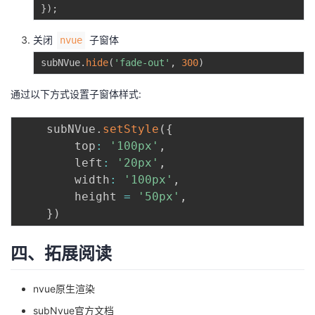
}
)
;
关闭
子窗体
nvue
subNVue
.
hide
(
'fade-out'
,
300
)
通过以下方式设置子窗体样式:
	subNVue
.
setStyle
(
{
	    top
:
'100px'
,
	    left
:
'20px'
,
	    width
:
'100px'
,
	    height 
=
'50px'
,
}
)
四、拓展阅读
nvue原生渲染
subNvue官方文档