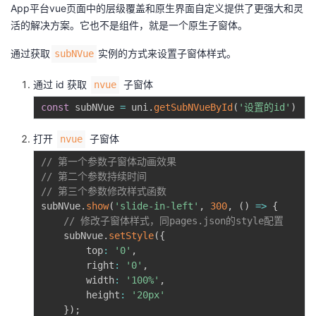
App平台vue页面中的层级覆盖和原生界面自定义提供了更强大和灵
活的解决方案。它也不是组件，就是一个原生子窗体。
通过获取
实例的方式来设置子窗体样式。
subNVue
通过 id 获取
子窗体
nvue
const
 subNVue 
=
 uni
.
getSubNVueById
(
'设置的id'
)
打开
子窗体
nvue
// 第一个参数子窗体动画效果
// 第二个参数持续时间
// 第三个参数修改样式函数
subNVue
.
show
(
'slide-in-left'
,
300
,
(
)
=
>
{
// 修改子窗体样式，同pages.json的style配置
	subNvue
.
setStyle
(
{
		top
:
'0'
,
		right
:
'0'
,
		width
:
'100%'
,
		height
:
'20px'
}
)
;