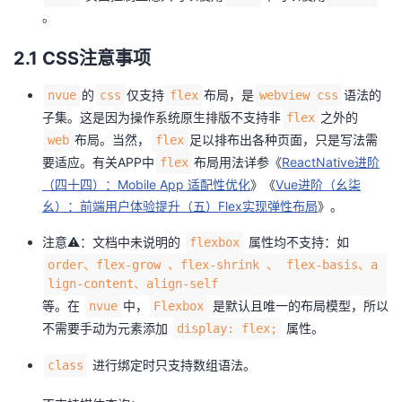
。
我
注
的
开
2.1 CSS注意事项
的
Programs
发
的
仅支持
布局，是
语法的
nvue
css
flex
webview css
支
者
子集。这是因为操作系统原生排版不支持非
之外的
flex
布局。当然，
足以排布出各种页面，只是写法需
web
flex
持
学
要适应。有关APP中
布局用法详参《
ReactNative进阶
flex
（四十四）：Mobile App 适配性优化
》《
Vue进阶（幺柒
我
堂
幺）：前端用户体验提升（五）Flex实现弹性布局
》。
的
我
我
注意⚠️：
文档中
未说明的
属性均不支持：如
flexbox
order、flex-grow 、flex-shrink 、 flex-basis、a
技
的
的
我
lign-content、align-self
等。在
中，
是默认且唯一的布局模型，所以
nvue
Flexbox
术
云
课
的
我
不需要手动为元素添加
属性。
display: flex;
进行绑定时只支持数组语法。
class
支
声
程
认
的
我