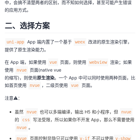
中，会搞不清楚两者的区别，而不知如何选择，甚至可能产生错误
的应用方式。
者
二、选择方案
我
的
我
App 端内置了一个基于
改进的原生渲染引擎，
uni-app
weex
提供了原生渲染能力。
博
的
我
在 App 端，如果使用
页面，则使用
渲染；如果
vue
webview
使用
页面(native vue
nvue
客
论
的
我
的缩写)，则使用
原生渲染
。一个 App 中可以同时使用两种页面，比
如首页使用
，二级页使用
页面。
nvue
vue
坛
圈
的
我
注意⚠️：
子
直
的
我
虽然
也可以多端编译，输出 H5 和小程序，但
nvue
nvue
我
播
活
的
的
写法受限，所以如果你不开发 App，那么不需要使用
css
。
nvue
我
动
关
的
页面控制显隐只可以使用
不可以使用
nvue
v-if
v-show