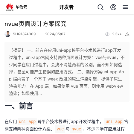
开发者
返
nvue页面设计方案探究
回
SHQ1874009
2024/05/07
2.3k+
举
报
【摘要】 一、前言在应用uni-app跨平台技术栈进行app开发
过程中，uni-app官网支持两种页面设计方案：vue与nvue，不
少同学在应用过程中，会搞不清楚两者的区别，而不知如何选
个
择，甚至可能产生错误的应用方式。 二、选择方案uni-app Ap
p 端内置了一个基于 weex 改进的原生渲染引擎，提供了原生
我
人
渲染能力。在 App 端，如果使用 vue 页面，则使用 webview
渲染；如果使用...
的
主
一、前言
开
页
在应用
跨平台技术栈进行app开发过程中，
官
uni-app
uni-app
网支持两种页面设计方案：
与
，不少同学在应用过程
vue
nvue
发