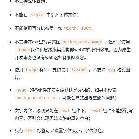
不支持媒体查询；
持
建
证
实
的
不能在
中引入字体文件；
style
议
验
收
不能使用百分比布局，如
width：100%;
藏
不支持在css里写背景图
，但可以使用
background-image
组件和层级来实现类似web中的背景效果。因为原生
image
开发本身也没有web这种背景图概念。
使用
标签，支持使用
，不支持
格式图
image
base64
svg
片。
的各组件在安卓端默认是透明的，如果不设置
nvue
，可能会导致出现重影的问题；
background-color
文字内容，必须只能在
组件下，
组件不能换行写
text
text
内容，否则会出现无法去除的周边空白；
只有
标签可以设置字体大小，字体颜色。
text