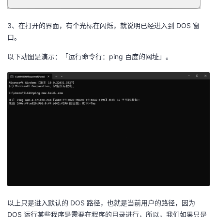
持
建
证
实
的
3、在打开的界面，有个光标在闪烁，就说明已经进入到 DOS 窗
议
验
收
口。
藏
以下动图是演示：「运行命令行：ping 百度的网址」。
以上只是进入默认的 DOS 路径，也就是当前用户的路径，因为
DOS 运行某些程序是需要在程序的目录进行，所以，我们如果只是