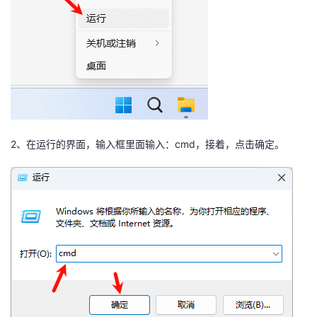
我
注
的
开
的
Programs
发
支
者
持
学
2、在运行的界面，输入框里面输入：cmd，接着，点击确定。
我
堂
的
我
我
技
的
的
我
术
云
课
的
我
支
声
程
认
的
我