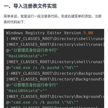
一、导入注册表文件实现
简单来说，就是运行一段注册表代码，完成右键菜单的添加，注册
表的代码如下：
Windows Registry Editor Version 
5.00
[
-HKEY_CLASSES_ROOT
\
Directory
\
shell
\
runas
]
[
HKEY_CLASSES_ROOT
\
Directory
\
shell
\
runas
]
@
=
"以管理员身份运行命令行"
"HasLUAShield"
=
""
[
HKEY_CLASSES_ROOT
\
Directory
\
shell
\
runas
\
c
@
=
"cmd.exe /s /k pushd 
\"
%V
\"
"
[
-HKEY_CLASSES_ROOT
\
Directory
\
Background
\
s
[
HKEY_CLASSES_ROOT
\
Directory
\
Background
\
sh
@
=
"以管理员身份运行命令行"
"HasLUAShield"
=
""
[
HKEY_CLASSES_ROOT
\
Directory
\
Background
\
sh
@
=
"cmd.exe /s /k pushd 
\"
%V
\"
"