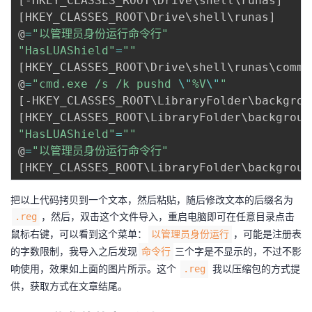
[
-HKEY_CLASSES_ROOT
\
Drive
\
shell
\
runas
]
[
HKEY_CLASSES_ROOT
\
Drive
\
shell
\
runas
]
@
=
"以管理员身份运行命令行"
"HasLUAShield"
=
""
[
HKEY_CLASSES_ROOT
\
Drive
\
shell
\
runas
\
comma
@
=
"cmd.exe /s /k pushd 
\"
%V
\"
"
[
-HKEY_CLASSES_ROOT
\
LibraryFolder
\
backgrou
[
HKEY_CLASSES_ROOT
\
LibraryFolder
\
backgroun
"HasLUAShield"
=
""
@
=
"以管理员身份运行命令行"
[
HKEY_CLASSES_ROOT
\
LibraryFolder
\
backgroun
把以上代码拷贝到一个文本，然后粘贴，随后修改文本的后缀名为
，然后，双击这个文件导入，重启电脑即可在任意目录点击
.reg
鼠标右键，可以看到这个菜单：
，可能是注册表
以管理员身份运行
的字数限制，我导入之后发现
三个字是不显示的，不过不影
命令行
响使用，效果如上面的图片所示。这个
我以压缩包的方式提
.reg
供，获取方式在文章结尾。