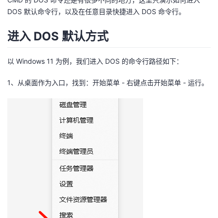
DOS 默认命令行，以及在任意目录快捷进入 DOS 命令行。
者
进入 DOS 默认方式
我
以 Windows 11 为例，我们进入 DOS 的命令行路径如下：
的
我
1、从桌面作为入口，找到：开始菜单 - 右键点击开始菜单 - 运行。
博
的
我
客
论
的
我
坛
圈
的
我
子
直
的
我
我
播
活
的
我
动
关
的