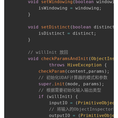
void
setWindowing
(
boolean
 windowin
            isWindowing 
=
 windowing
;
}
void
setDistinct
(
boolean
 distinct
)
            isDistinct 
=
 distinct
;
}
// willInit 放回
void
checkParamsAndInit
(
ObjectInsp
throws
HiveException
{
checkParam
(
content
,
params
)
;
// 初始化UDAF计算器的模式和参数
super
.
init
(
mode
,
 params
)
;
// 根据需要初始化输入输出类型
if
(
willInit
)
{
                inputIO 
=
(
PrimitiveObject
// 将输入的ObjectInspector
                outputIO 
=
(
PrimitiveObjec