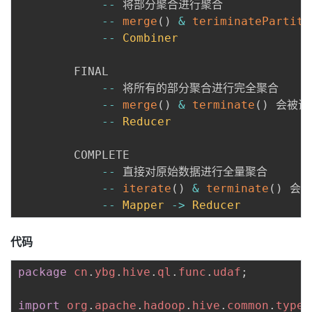
--
 将部分聚合进行聚合

--
merge
(
)
&
teriminatePartiti
--
Combiner
		FINAL

--
 将所有的部分聚合进行完全聚合

--
merge
(
)
&
terminate
(
)
 会被调用
--
Reducer
		COMPLETE

--
 直接对原始数据进行全量聚合

--
iterate
(
)
&
terminate
(
)
 会被
--
Mapper
->
Reducer
代码
package
cn
.
ybg
.
hive
.
ql
.
func
.
udaf
;
import
org
.
apache
.
hadoop
.
hive
.
common
.
type
.