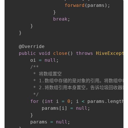
forward
(
params
)
;
}
break
;
}
}
@Override
public
void
close
(
)
throws
HiveExcepti
        oi 
=
null
;
/**

         * 将数组置空

         * 1.数组中存储的是对象的引用。将数组
         * 2.将数组引用本身置空，告诉垃圾回收器
         */
for
(
int
 i 
=
0
;
 i 
<
 params
.
length
;
            params
[
i
]
=
null
;
}
        params 
=
null
;