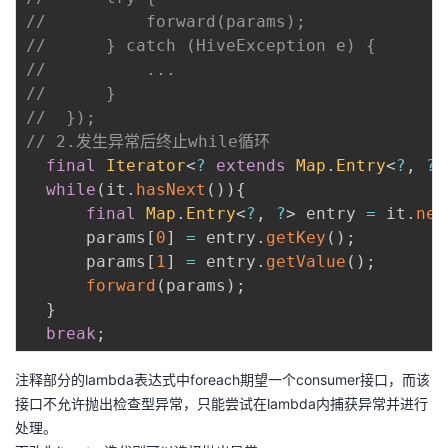
//          forward(params);
//      } catch (HiveException e) {
//          ...
//      }
//  });
// 2.发生异常后终止while循环
final
Iterator
<
?
extends
Map
.
Entry
<
?
,
?
>
while
(
it
.
hasNext
(
)
)
{
final
Map
.
Entry
<
?
,
?
>
 entry 
=
 it
.
nex
      params
[
0
]
=
 entry
.
getKey
(
)
;
      params
[
1
]
=
 entry
.
getValue
(
)
;
forward
(
params
)
;
}
break
;
注释部分的lambda表达式中foreach期望一个consumer接口，而该
接口不允许抛出检查型异常，只能尝试在lambda内捕获异常并进行
处理。