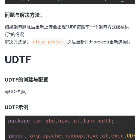
问题与解决方法：
如果架包删除后重新上传会出现"UDF按照前一个架包方式继续运
行"的情况
解决方式是：
之后重新打开project(重新连接)。
close project
UDTF
UDTF的创建与配置
与UDF相同
UDTF示例
package
com
.
ybg
.
hive
.
ql
.
func
.
udtf
;
import
org
.
apache
.
hadoop
.
hive
.
ql
.
exec
.
UDFA