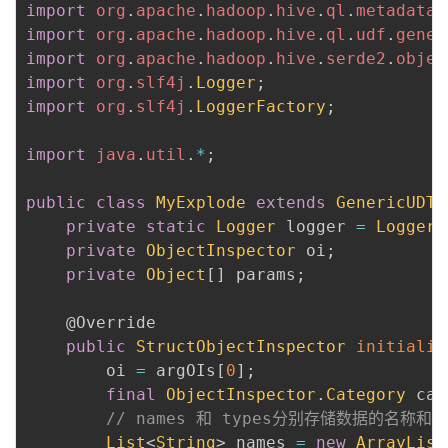
import
org
.
apache
.
hadoop
.
hive
.
ql
.
metadata
.
import
org
.
apache
.
hadoop
.
hive
.
ql
.
udf
.
gener
import
org
.
apache
.
hadoop
.
hive
.
serde2
.
objec
import
org
.
slf4j
.
Logger
;
import
org
.
slf4j
.
LoggerFactory
;
import
java
.
util
.
*
;
public
class
MyExplode
extends
GenericUDTF
private
static
Logger
 logger 
=
LoggerF
private
ObjectInspector
 oi
;
private
Object
[
]
 params
;
@Override
public
StructObjectInspector
initializ
        oi 
=
 argOIs
[
0
]
;
final
ObjectInspector
.
Category
 cat
// names 和 types分别存储数据的名称和
List
<
String
>
 names 
=
new
ArrayList