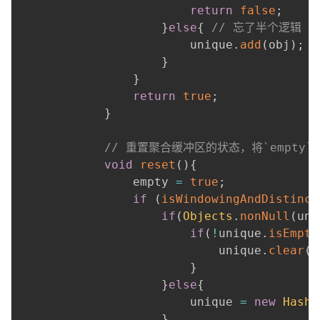
return
false
;
}
else
{
// 忘了半个逻辑
                        unique
.
add
(
obj
)
;
}
}
return
true
;
}
// 重置聚合缓冲区的状态，将`empty`置
void
reset
(
)
{
                empty 
=
true
;
if
(
isWindowingAndDistinct
if
(
Objects
.
nonNull
(
uni
if
(
!
unique
.
isEmpty
                            unique
.
clear
(
)
}
}
else
{
                        unique 
=
new
HashS
}