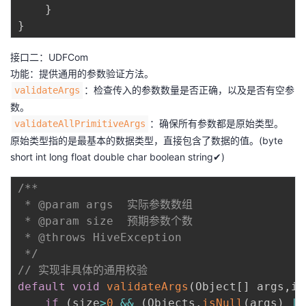
}
}
接口二：UDFCom
功能：提供通用的参数验证方法。
：检查传入的参数数量是否正确，以及是否有空参
validateArgs
数。
：确保所有参数都是原始类型。
validateAllPrimitiveArgs
原始类型指的是最基本的数据类型，直接包含了数据的值。(byte
short int long float double char boolean string✔)
/**

 * @param args  实际参数数组

 * @param size  预期参数个数

 * @throws HiveException

 */
// 实现非具体的通用校验
default
void
validateArgs
(
Object
[
]
 args
,
in
if
(
size
>
0
&&
(
Objects
.
isNull
(
args
)
||