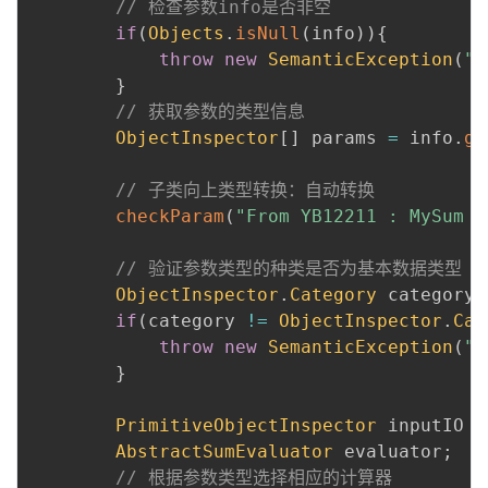
// 检查参数info是否非空
if
(
Objects
.
isNull
(
info
)
)
{
throw
new
SemanticException
(
"F
}
// 获取参数的类型信息
ObjectInspector
[
]
 params 
=
 info
.
ge
// 子类向上类型转换：自动转换
checkParam
(
"From YB12211 : MySum g
// 验证参数类型的种类是否为基本数据类型
ObjectInspector
.
Category
 category 
if
(
category 
!=
ObjectInspector
.
Cat
throw
new
SemanticException
(
"F
}
PrimitiveObjectInspector
 inputIO 
=
AbstractSumEvaluator
 evaluator
;
// 根据参数类型选择相应的计算器