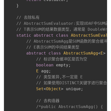
}
// 去除私有
// AbstractSumEvaluator:实现UDAF中SU
// T表示SUM的结果数据类型，通常是 DoubleWritab
static
abstract
class
AbstractSumEvalu
// AbstractSumAgg是SUM函数的聚合缓冲
// E表示SUM的中间结果类型
abstract
class
AbstractSumAgg
<
E
>
e
// 标识聚合缓冲区是否为空
boolean
 empty
;
E
 agg
;
// 类型差异,不一定是 E
// 如果使用DISTINCT关键字进行聚
Set
<
Object
>
 unique
;
// 去构造器
/*public AbstractSumAgg() {
