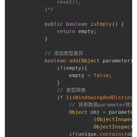
                reset();

            }*/
public
boolean
isEmpty
(
)
{
return
 empty
;
}
// 添加类型差异
boolean
add
(
Object
 parameter
)
{
if
(
empty
)
{
                    empty 
=
false
;
}
// 类型转换
if
(
isWindowingAndDistinct
// 将参数值parameter
Object
 obj 
=
 parameter
(
ObjectInspect
ObjectInspecto
if
(
unique
.
contains
(
obj