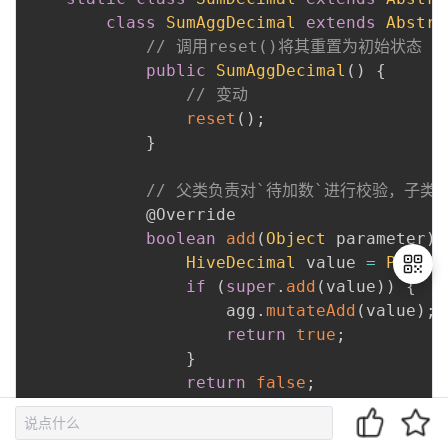
class
SumAggDecimal
extends
Abstra
// 调用reset()将其重置为初始状态
public
SumAggDecimal
(
)
{
// 变动
reset
(
)
;
}
// 父类负责对`待加数`进行校验，子类
@Override
boolean
add
(
Object
 parameter
)
HiveDecimal
 value 
=
Primit
if
(
super
.
add
(
value
)
)
{
                    agg
.
mutateAdd
(
value
)
;
return
true
;
退
}
出
return
false
;
登
}
录