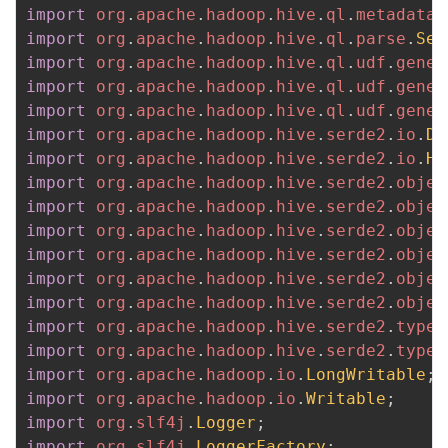
import
org
.
apache
.
hadoop
.
hive
.
ql
.
metadata
.
import
org
.
apache
.
hadoop
.
hive
.
ql
.
parse
.
Sem
import
org
.
apache
.
hadoop
.
hive
.
ql
.
udf
.
gener
import
org
.
apache
.
hadoop
.
hive
.
ql
.
udf
.
gener
import
org
.
apache
.
hadoop
.
hive
.
ql
.
udf
.
gener
import
org
.
apache
.
hadoop
.
hive
.
serde2
.
io
.
Do
import
org
.
apache
.
hadoop
.
hive
.
serde2
.
io
.
Hi
import
org
.
apache
.
hadoop
.
hive
.
serde2
.
objec
import
org
.
apache
.
hadoop
.
hive
.
serde2
.
objec
import
org
.
apache
.
hadoop
.
hive
.
serde2
.
objec
import
org
.
apache
.
hadoop
.
hive
.
serde2
.
objec
import
org
.
apache
.
hadoop
.
hive
.
serde2
.
objec
import
org
.
apache
.
hadoop
.
hive
.
serde2
.
objec
import
org
.
apache
.
hadoop
.
hive
.
serde2
.
typei
import
org
.
apache
.
hadoop
.
hive
.
serde2
.
typei
import
org
.
apache
.
hadoop
.
io
.
LongWritable
;
import
org
.
apache
.
hadoop
.
io
.
Writable
;
import
org
.
slf4j
.
Logger
;
import
org
.
slf4j
.
LoggerFactory
;