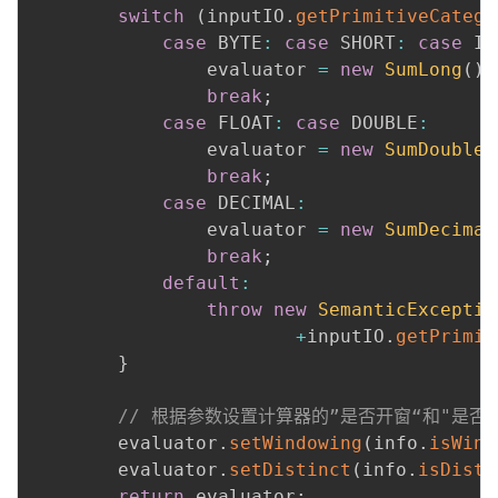
switch
(
inputIO
.
getPrimitiveCatego
case
 BYTE
:
case
 SHORT
:
case
 IN
                evaluator 
=
new
SumLong
(
)
;
break
;
case
 FLOAT
:
case
 DOUBLE
:
                evaluator 
=
new
SumDouble
(
break
;
case
 DECIMAL
:
                evaluator 
=
new
SumDecimal
break
;
default
:
throw
new
SemanticExceptio
+
inputIO
.
getPrimit
}
// 根据参数设置计算器的”是否开窗“和"是否
        evaluator
.
setWindowing
(
info
.
isWind
        evaluator
.
setDistinct
(
info
.
isDisti
return
 evaluator
;