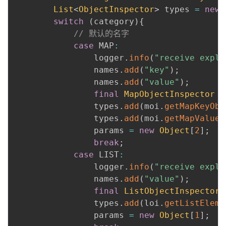
List
<
ObjectInspector
>
 types 
=
new
switch
(
category
)
{
// 默认的名字
case
 MAP
:
                logger
.
info
(
"receive explo
                names
.
add
(
"key"
)
;
                names
.
add
(
"value"
)
;
final
MapObjectInspector
 m
                types
.
add
(
moi
.
getMapKeyObj
                types
.
add
(
moi
.
getMapValueO
                params 
=
new
Object
[
2
]
;
break
;
case
 LIST
:
                logger
.
info
(
"receive explo
                names
.
add
(
"value"
)
;
final
ListObjectInspector
 
                types
.
add
(
loi
.
getListEleme
                params 
=
new
Object
[
1
]
;