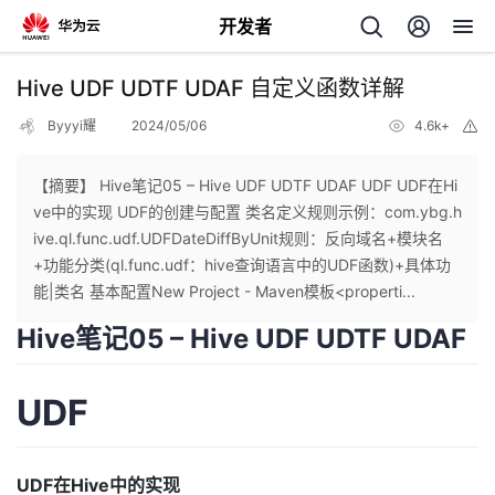
开发者
返
Hive UDF UDTF UDAF 自定义函数详解
回
Byyyi耀
2024/05/06
4.6k+
举
报
【摘要】 Hive笔记05 – Hive UDF UDTF UDAF UDF UDF在Hi
ve中的实现 UDF的创建与配置 类名定义规则示例：com.ybg.h
ive.ql.func.udf.UDFDateDiffByUnit规则：反向域名+模块名
个
+功能分类(ql.func.udf：hive查询语言中的UDF函数)+具体功
能|类名 基本配置New Project - Maven模板<properti...
我
人
Hive笔记05 – Hive UDF UDTF UDAF
我
的
主
UDF
我
的
开
页
我
的
开
发
UDF在Hive中的实现