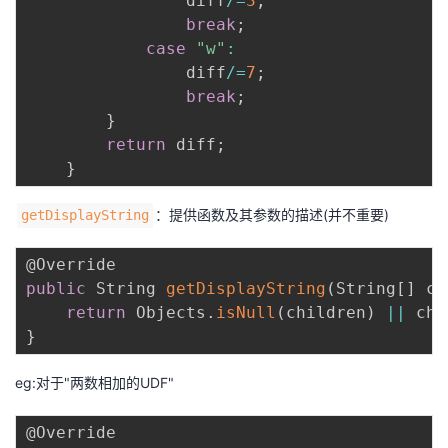
                diff
/=
3
;
break
;
case
"w"
:
                diff
/=
7
;
break
;
}
return
 diff
;
}
：提供函数及其参数的描述(并不重要)
getDisplayString
public
 String 
getDisplayString
(
String
[
]
 ch
return
 Objects
.
isNull
(
children
)
||
 chi
}
eg:对于"两数相加的UDF"