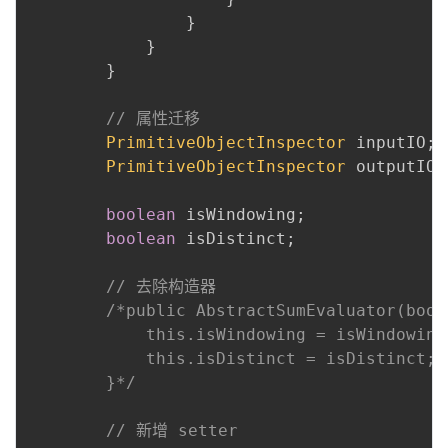
}
}
}
// 属性迁移
PrimitiveObjectInspector
 inputIO
;
PrimitiveObjectInspector
 outputIO
;
boolean
 isWindowing
;
boolean
 isDistinct
;
// 去除构造器
/*public AbstractSumEvaluator(bool
            this.isWindowing = isWindowing;
            this.isDistinct = isDistinct;

        }*/
// 新增 setter