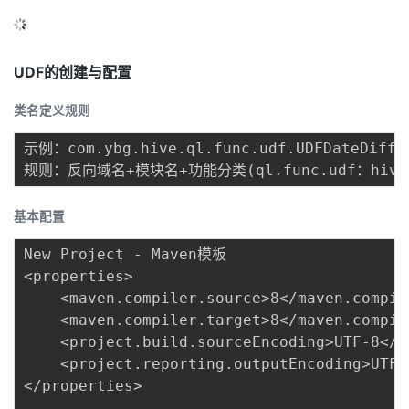
的
Programs
发
者
UDF的创建与配置
支
者
我
类名定义规则
持
学
的
我
示例：com.ybg.hive.ql.func.udf.UDFDateDiffBy
我
堂
博
的
我
的
我
客
论
的
我
我
基本配置
技
的
坛
圈
的
我
New Project - Maven模板

的
我
<properties>

术
云
子
直
的
我
    <maven.compiler.source>8</maven.compile
课
的
我
    <maven.compiler.target>8</maven.compile
支
声
播
活
的
    <project.build.sourceEncoding>UTF-8</p
程
认
的
我
    <project.reporting.outputEncoding>UTF-
持
建
动
关
</properties>

证
实
的