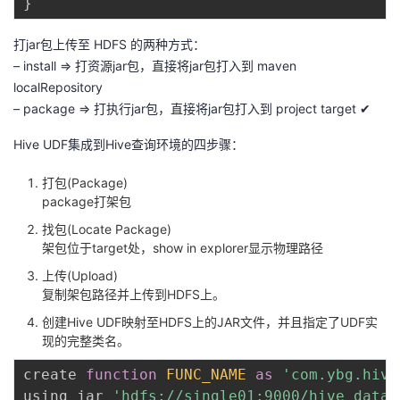
}
打jar包上传至 HDFS 的两种方式：
– install => 打资源jar包，直接将jar包打入到 maven
localRepository
– package => 打执行jar包，直接将jar包打入到 project target ✔
Hive UDF集成到Hive查询环境的四步骤：
打包(Package)
package打架包
找包(Locate Package)
架包位于target处，show in explorer显示物理路径
上传(Upload)
复制架包路径并上传到HDFS上。
创建Hive UDF映射至HDFS上的JAR文件，并且指定了UDF实
现的完整类名。
create 
function
FUNC_NAME
as
'com.ybg.hive
using jar 
'hdfs://single01:9000/hive_data/