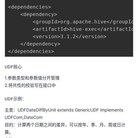
议
注
<dependencies>

验
收
    <dependency>

        <groupId>org.apache.hive</groupId>

藏
        <artifactId>hive-exec</artifactId>

        <version>3.1.2</version>

    </dependency>

UDF核心
1.参数类型和参数值分开管理
2.将共性的校验写在接口中
UDF示例：
主类：UDFDateDiffByUnit extends GenericUDF implements
UDFCom,DateCom
目的：计算两个日期之间的差异，可以按年、季、月、周或日计
算。