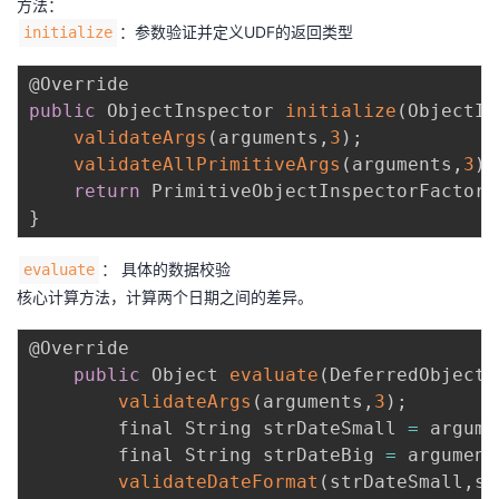
方法：
：参数验证并定义UDF的返回类型
initialize
public
 ObjectInspector 
initialize
(
ObjectIn
validateArgs
(
arguments
,
3
)
;
validateAllPrimitiveArgs
(
arguments
,
3
)
;
return
 PrimitiveObjectInspectorFactory
}
： 具体的数据校验
evaluate
核心计算方法，计算两个日期之间的差异。
@Override

public
 Object 
evaluate
(
DeferredObject
[
validateArgs
(
arguments
,
3
)
;
        final String strDateSmall 
=
 argume
        final String strDateBig 
=
 argument
validateDateFormat
(
strDateSmall
,
st