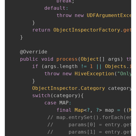
break
;
default
:
throw
new
UDFArgumentExcep
}
return
ObjectInspectorFactory
.
getS
}
@Override
public
void
process
(
Object
[
]
 args
)
thr
if
(
args
.
length 
!=
1
||
Objects
.
is
throw
new
HiveException
(
"Only 
}
ObjectInspector
.
Category
 category 
switch
(
category
)
{
case
 MAP
:
final
Map
<
?
,
?
>
 map 
=
(
(
Ma
// map.entrySet().forEach(ent
//     params[0] = entry.getK
//     params[1] = entry.getV