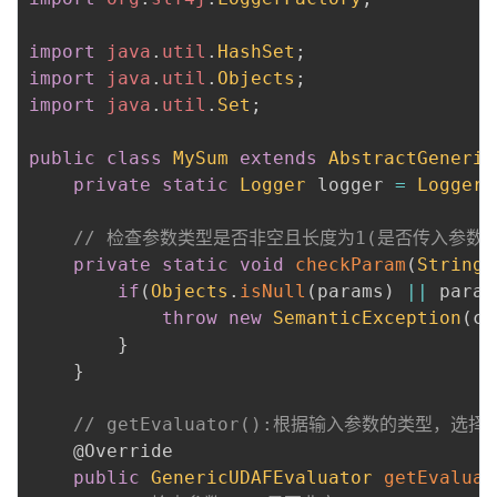
import
java
.
util
.
HashSet
;
import
java
.
util
.
Objects
;
import
java
.
util
.
Set
;
public
class
MySum
extends
AbstractGeneric
private
static
Logger
 logger 
=
LoggerF
// 检查参数类型是否非空且长度为1(是否传入参数
private
static
void
checkParam
(
String
 
if
(
Objects
.
isNull
(
params
)
||
 param
throw
new
SemanticException
(
co
}
}
// getEvaluator():根据输入参数的类型，选
@Override
public
GenericUDAFEvaluator
getEvaluat