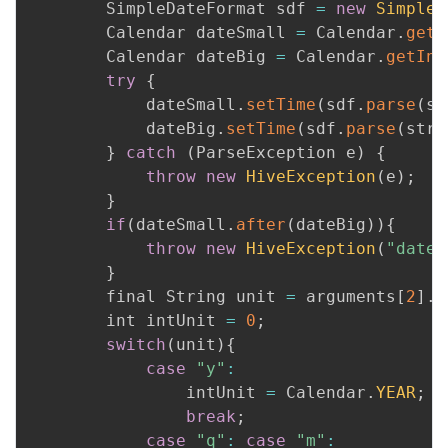
        SimpleDateFormat sdf 
=
new
SimpleD
        Calendar dateSmall 
=
 Calendar
.
getI
        Calendar dateBig 
=
 Calendar
.
getIns
try
{
            dateSmall
.
setTime
(
sdf
.
parse
(
st
            dateBig
.
setTime
(
sdf
.
parse
(
strD
}
catch
(
ParseException e
)
{
throw
new
HiveException
(
e
)
;
}
if
(
dateSmall
.
after
(
dateBig
)
)
{
throw
new
HiveException
(
"dateS
}
        final String unit 
=
 arguments
[
2
]
.
g
        int intUnit 
=
0
;
switch
(
unit
)
{
case
"y"
:
                intUnit 
=
 Calendar
.
YEAR
;
break
;
case
"q"
:
case
"m"
: