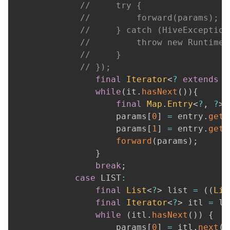
//     try {
//         forward(params);
//     } catch (HiveException
//         throw new RuntimeE
//     }
// });
final
Iterator
<
?
extends
M
while
(
it
.
hasNext
(
)
)
{
final
Map
.
Entry
<
?
,
?
>
 
                    params
[
0
]
=
 entry
.
getK
                    params
[
1
]
=
 entry
.
getV
forward
(
params
)
;
}
break
;
case
 LIST
:
final
List
<
?
>
 list 
=
(
(
Lis
final
Iterator
<
?
>
 itl 
=
 li
while
(
itl
.
hasNext
(
)
)
{
                    params
[
0
]
=
 itl
.
next
(
)