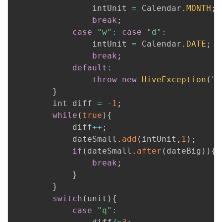
                intUnit 
=
 Calendar
.
MONTH
;
break
;
case
"w"
:
case
"d"
:
                intUnit 
=
 Calendar
.
DATE
;
break
;
default
:
throw
new
HiveException
(
"U
}
        int diff 
=
-
1
;
while
(
true
)
{
            diff
++
;
            dateSmall
.
add
(
intUnit
,
1
)
;
if
(
dateSmall
.
after
(
dateBig
)
)
{
break
;
}
}
switch
(
unit
)
{
case
"q"
: