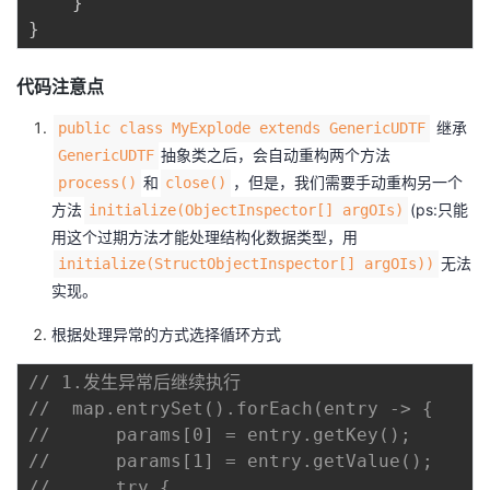
}
}
代码注意点
继承
public class MyExplode extends GenericUDTF
抽象类之后，会自动重构两个方法
GenericUDTF
和
，但是，我们需要手动重构另一个
process()
close()
方法
(ps:只能
initialize(ObjectInspector[] argOIs)
用这个过期方法才能处理结构化数据类型，用
无法
initialize(StructObjectInspector[] argOIs))
实现。
根据处理异常的方式选择循环方式
// 1.发生异常后继续执行
//  map.entrySet().forEach(entry -> {
//      params[0] = entry.getKey();
//      params[1] = entry.getValue();
//      try {