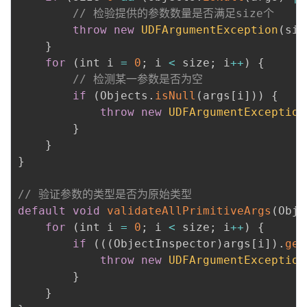
// 检验提供的参数数量是否满足size个
throw
new
UDFArgumentException
(
siz
}
for
(
int i 
=
0
;
 i 
<
 size
;
 i
++
)
{
// 检测某一参数是否为空
if
(
Objects
.
isNull
(
args
[
i
]
)
)
{
throw
new
UDFArgumentException
}
}
}
// 验证参数的类型是否为原始类型
default
void
validateAllPrimitiveArgs
(
Obje
for
(
int i 
=
0
;
 i 
<
 size
;
 i
++
)
{
if
(
(
(
ObjectInspector
)
args
[
i
]
)
.
get
throw
new
UDFArgumentException
}
}