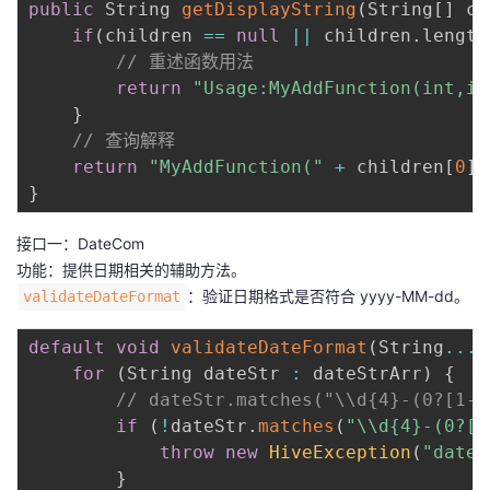
public
 String 
getDisplayString
(
String
[
]
 ch
if
(
children 
==
null
||
 children
.
length
// 重述函数用法
return
"Usage:MyAddFunction(int,in
}
// 查询解释
return
"MyAddFunction("
+
 children
[
0
]
}
接口一：DateCom
功能：提供日期相关的辅助方法。
：验证日期格式是否符合 yyyy-MM-dd。
validateDateFormat
default
void
validateDateFormat
(
String
...
d
for
(
String dateStr 
:
 dateStrArr
)
{
// dateStr.matches("\\d{4}-(0?[1-9
if
(
!
dateStr
.
matches
(
"\\d{4}-(0?[1
throw
new
HiveException
(
"date 
}