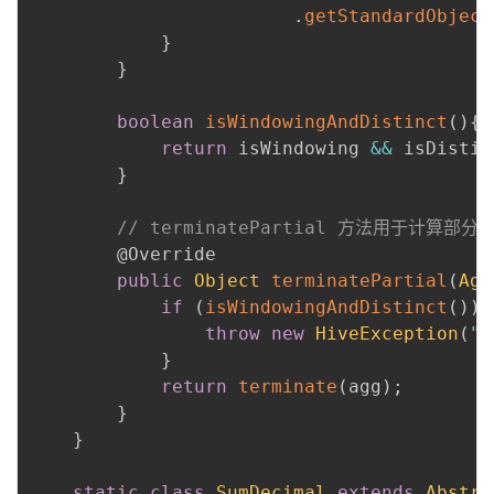
.
getStandardObject
}
}
boolean
isWindowingAndDistinct
(
)
{
return
 isWindowing 
&&
 isDistin
}
// terminatePartial 方法用于计算
@Override
public
Object
terminatePartial
(
Agg
if
(
isWindowingAndDistinct
(
)
)
throw
new
HiveException
(
"F
}
return
terminate
(
agg
)
;
}
}
static
class
SumDecimal
extends
Abstra