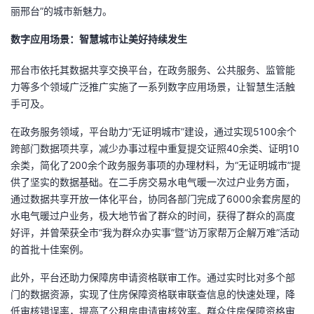
丽邢台”的城市新魅力。
我
注
的
开
数字应用场景：智慧城市让美好持续发生
的
Programs
发
邢台市依托其数据共享交换平台，在政务服务、公共服务、监管能
支
者
力等多个领域广泛推广实施了一系列数字应用场景，让智慧生活触
手可及。
持
学
在政务服务领域，平台助力“无证明城市”建设，通过实现5100余个
跨部门数据项共享，减少办事过程中重复提交证照40余类、证明10
我
堂
余类，简化了200余个政务服务事项的办理材料，为“无证明城市”提
供了坚实的数据基础。在二手房交易水电气暖一次过户业务方面，
的
我
我
通过数据共享开放一体化平台，协同各部门完成了6000余套房屋的
水电气暖过户业务，极大地节省了群众的时间，获得了群众的高度
技
的
的
我
好评，并曾荣获全市“我为群众办实事”暨“访万家帮万企解万难”活动
的首批十佳案例。
术
云
课
的
我
此外，平台还助力保障房申请资格联审工作。通过实时比对多个部
支
声
程
认
的
我
门的数据资源，实现了住房保障资格联审联查信息的快速处理，降
低审核错误率，提高了公租房申请审核效率。群众住房保障资格审