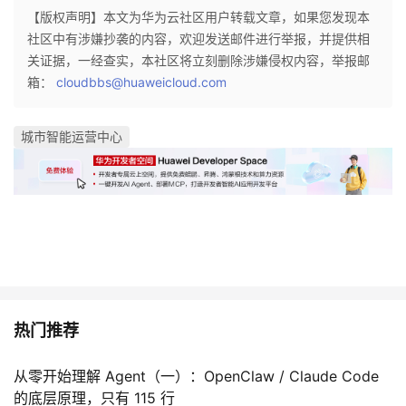
【版权声明】本文为华为云社区用户转载文章，如果您发现本
社区中有涉嫌抄袭的内容，欢迎发送邮件进行举报，并提供相
关证据，一经查实，本社区将立刻删除涉嫌侵权内容，举报邮
箱：
cloudbbs@huaweicloud.com
城市智能运营中心
热门推荐
从零开始理解 Agent（一）：OpenClaw / Claude Code
的底层原理，只有 115 行