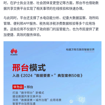
时，在护士执业注册、社会团体变更登记等方面，邢台市也借助数
据共享交换平台实现了相关事项的在线核验和快速办理。
与此同时，平台还支撑了水电窃能分析、纪委大数据监察、场所码
管理、便利邢APP服务、税务局涉税涉费数据核验等多个应用场
景。这些应用不仅提升了政府部门的监管能力，也为市民提供了更
加便捷、高效的服务体验。