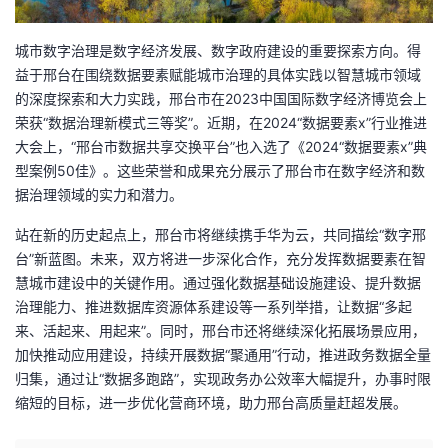
城市数字治理是数字经济发展、数字政府建设的重要探索方向。得
益于邢台在围绕数据要素赋能城市治理的具体实践以智慧城市领域
的深度探索和大力实践，邢台市在2023中国国际数字经济博览会上
荣获“数据治理新模式三等奖”。近期，在2024“数据要素x”行业推进
大会上，“邢台市数据共享交换平台”也入选了《2024“数据要素x”典
型案例50佳》。这些荣誉和成果充分展示了邢台市在数字经济和数
据治理领域的实力和潜力。
站在新的历史起点上，邢台市将继续携手华为云，共同描绘“数字邢
台”新蓝图。未来，双方将进一步深化合作，充分发挥数据要素在智
慧城市建设中的关键作用。通过强化数据基础设施建设、提升数据
治理能力、推进数据库资源体系建设等一系列举措，让数据“多起
来、活起来、用起来”。同时，邢台市还将继续深化拓展场景应用，
加快推动应用建设，持续开展数据“聚通用”行动，推进政务数据全量
归集，通过让“数据多跑路”，实现政务办公效率大幅提升，办事时限
缩短的目标，进一步优化营商环境，助力邢台高质量赶超发展。