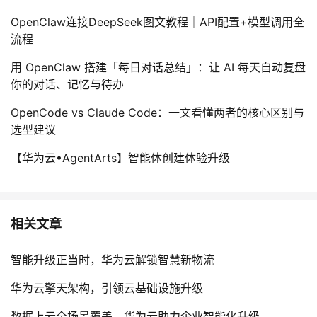
OpenClaw连接DeepSeek图文教程｜API配置+模型调用全
流程
用 OpenClaw 搭建「每日对话总结」：让 AI 每天自动复盘
你的对话、记忆与待办
OpenCode vs Claude Code：一文看懂两者的核心区别与
选型建议
【华为云•AgentArts】智能体创建体验升级
相关文章
智能升级正当时，华为云解锁智慧新物流
华为云擎天架构，引领云基础设施升级
数据上云全场景覆盖，华为云助力企业智能化升级