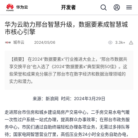
开发者
返
华为云助力邢台智慧升级，数据要素成智慧城
回
市核心引擎
城市云
2024/05/06
3.3k+
举
报
【摘要】 在2024“数据要素x”行业推进大会上，“邢台市数据共
享交换平台”也入选了《2024“数据要素x”典型案例50佳》。这
个
些荣誉和成果充分展示了邢台市在数字经济和数据治理领域的
实力和潜力。
我
人
来源：新浪网 时间：2024年
3
月
29
日
的
主
走进邢台市住房和城乡建设局房产交易中心，二手房交易水电气暖
开
页
一次性过户系统一站式办理，提高群众办事效率；在邢台市政务服
务中心，市民们通过自助终端轻松办理各项业务，无需过多排队等
发
待；国家电网智慧营业厅里，高低压业务24小时全业务自助办电，