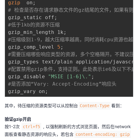
gzip
  on
;
# 检查是否存在请求静态文件的gz结尾的文件，如果有则
gzip_static off
;
#低于1kb的资源不压缩
gzip_min_length 1k
;
#压缩级别1-9，越大压缩率越高，同时消耗cpu资源也越
gzip_comp_level 
5
;
#需要压缩哪些响应类型的资源，多个空格隔开。不建议压缩
gzip_types text/plain application/javascri
#配置禁用gzip条件，支持正则。此处表示ie6及以下不启
gzip_disable 
"MSIE [1-6]\."
;
#是否添加“Vary: Accept-Encoding”响应头
gzip_vary on
;
其中，待压缩的资源类型可以从控制台
看到：
Content-Type
验证gzip开启
按1-2次
, 以强制刷新的方式浏览页面，然后在network
ctrl+f5
面板查看静态资源的响应头，若包含
content-encoding: gzip