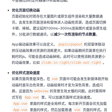
不是通过js的定时器操作界面做动画。
优化页面切换动画
页面初始化时若存在大量图片或原生组件渲染和大量数据通
讯，会发生新页面渲染和窗体进入动画抢资源，造成页面切换
卡顿、掉帧。建议延时100ms~300ms渲染图片或复杂原生组
件，分批进行数据通讯，以
减少一次性渲染的节点数量
。
App端动画效果可以自定义。
的双窗体联动
popin/popout
挤压动画效果对资源的消耗更大，如果动画期间页面里在执行
耗时的js，可能会造成动画掉帧。此时可以使用消耗资源更小
的动画效果，比如
。
slide-in-right/slide-out-right
优化样式渲染速度
如果页面背景是深色，在
页面中可能会发生新窗体刚开始
vue
动画时是灰白色背景，动画结束时才变为深色背景，造成闪
屏。这是因为
的背景生效太慢的问题。此时需将样
webview
式写在
里，可以加速页面样式渲染速度。
App.vue
里面的样式是全局样式，每次新开页面会优先加载
App.vue
里面的样式，然后加载普通
页面的样式。另
App.vue
vue