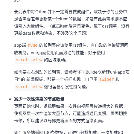
长列表中每个item并不一定需要做成组件，取决于你的业务中
是否需要差量更新某一行item的数据，如没有此类需求则不应
该引入大量组件。（点击item后背景变色，属于css调整，没有
更新data数据和渲染，不涉及这个问题）
app端
的长列表应该使用list组件，有自动的渲染资源回
nvue
收机制。vue页面使用页面滚动的性能，好于使用
的区域滚动。
scroll-view
如需要左右滑动的长列表，请参考“在HBuilderX新建uni-app项
目” 的 新闻模板，那是一个标杆实现。自己用
和
swiper
做很容易引发性能问题。
scroll-view
减少一次性渲染的节点数量
页面初始化时，逻辑层如果一次性向视图层传递很大的数据，
使视图层一次性渲染大量节点，可能造成通讯变慢、页面切换
卡顿，所以建议以局部更新页面的方式渲染页面。
如：服务端返回100条数据，可进行分批加载，一次加载50