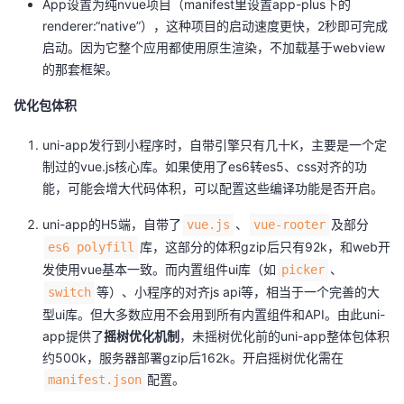
App设置为纯nvue项目（manifest里设置app-plus下的
renderer:“native”），这种项目的启动速度更快，2秒即可完成
启动。因为它整个应用都使用原生渲染，不加载基于webview
的那套框架。
优化包体积
uni-app发行到小程序时，自带引擎只有几十K，主要是一个定
制过的vue.js核心库。如果使用了es6转es5、css对齐的功
能，可能会增大代码体积，可以配置这些编译功能是否开启。
uni-app的H5端，自带了
、
及部分
vue.js
vue-rooter
库，这部分的体积gzip后只有92k，和web开
es6 polyfill
发使用vue基本一致。而内置组件ui库（如
、
picker
等）、小程序的对齐js api等，相当于一个完善的大
switch
型ui库。但大多数应用不会用到所有内置组件和API。由此uni-
app提供了
摇树优化机制
，未摇树优化前的uni-app整体包体积
约500k，服务器部署gzip后162k。开启摇树优化需在
配置。
manifest.json