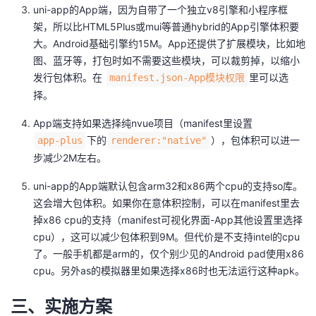
uni-app的App端，因为自带了一个独立v8引擎和小程序框
架，所以比HTML5Plus或mui等普通hybrid的App引擎体积要
大。Android基础引擎约15M。App还提供了扩展模块，比如地
图、蓝牙等，打包时如不需要这些模块，可以裁剪掉，以缩小
发行包体积。在
里可以选
manifest.json-App模块权限
择。
App端支持如果选择纯nvue项目（manifest里设置
下的
），包体积可以进一
app-plus
renderer:"native"
步减少2M左右。
uni-app的App端默认包含arm32和x86两个cpu的支持so库。
这会增大包体积。如果你在意体积控制，可以在manifest里去
掉x86 cpu的支持（manifest可视化界面-App其他设置里选择
cpu），这可以减少包体积到9M。但代价是不支持intel的cpu
了。一般手机都是arm的，仅个别少见的Android pad使用x86
cpu。另外as的模拟器里如果选择x86时也无法运行这种apk。
三、实施方案