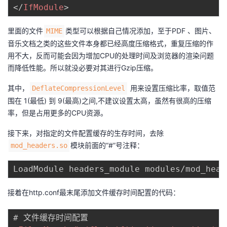
</
IfModule
>
里面的文件
类型可以根据自己情况添加，至于PDF 、图片、
MIME
音乐文档之类的这些文件本身都已经高度压缩格式，重复压缩的作
用不大，反而可能会因为增加CPU的处理时间及浏览器的渲染问题
而降低性能。所以就没必要对其进行Gzip压缩。
其中，
用来设置压缩比率，取值范
DeflateCompressionLevel
围在 1(最低) 到 9(最高)之间,不建议设置太高，虽然有很高的压缩
率，但是占用更多的CPU资源。
接下来，对指定的文件配置缓存的生存时间，去除
模块前面的“#”号注释：
mod_headers.so
接着在http.conf最末尾添加文件缓存时间配置的代码：