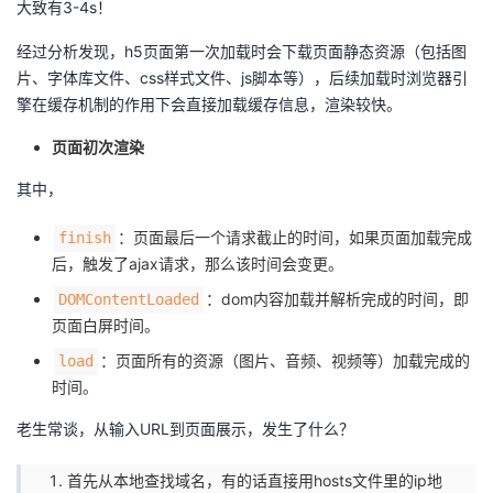
大致有3-4s！
的
Programs
发
者
经过分析发现，h5页面第一次加载时会下载页面静态资源（包括图
片、字体库文件、css样式文件、js脚本等），后续加载时浏览器引
支
者
我
擎在缓存机制的作用下会直接加载缓存信息，渲染较快。
持
学
的
我
页面初次渲染
其中，
我
堂
博
的
我
：页面最后一个请求截止的时间，如果页面加载完成
finish
的
我
客
论
的
我
我
后，触发了ajax请求，那么该时间会变更。
：dom内容加载并解析完成的时间，即
DOMContentLoaded
技
的
坛
圈
的
我
的
我
页面白屏时间。
术
云
子
直
的
我
课
的
我
：页面所有的资源（图片、音频、视频等）加载完成的
load
时间。
支
声
播
活
的
程
认
的
我
老生常谈，从输入URL到页面展示，发生了什么？
持
建
动
关
证
实
的
首先从本地查找域名，有的话直接用hosts文件里的ip地