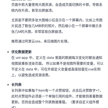
页面中若大量使用大图资源，会造成页面切换的卡顿，导致系
统内存升高，甚至白屏崩溃。
尤其是不要把多张大图缩小后显示在一个屏幕内，比如上传图
片前选了数张几M体积的照片，然后缩小在一个屏幕中展示多
张几M的大图，非常容易白屏崩溃。
推荐通过阿里云oss，来压缩图片处理。
优化数据更新
在 uni-app 中，定义在 data 里面的数据每次变化时都会通知
视图层重新渲染页面。 所以如果不是视图所需要的变量，可以
不定义在 data 中，可在外部定义变量或直接挂载在vue实例
上，以避免造成资源浪费。
长列表
长列表中如果每个item有一个点赞按钮，点击后点赞数字+1，
此时点赞组件必须是一个单独引用的组件，才能做到差量数据
更新。否则会造成整个列表数据重载。（要求自定义组件模
式）