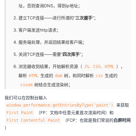
议
址，否则查询DNS，得到ip地址；
注
验
收
建立TCP连接——进行所谓的“
三次握手
”；
藏
客户端发送http请求；
服务端处理，并返回结果给客户端；
关闭TCP连接——需要“
四次挥手
”；
浏览器收到结果，开始解析资源（
），
JS、CSS、HTML
解析
生成的
树，和同时解析
生成的
HTML
dom
css
树结合生成渲染树；
cssom
我们可以在控制台输入​​
来获取
window.performance.getEntriesByType('paint')​​
（FP：文档中任意元素首次渲染时间）和
First Paint
（FCP：也就是我们常说的
白屏时间
First Contentful Paint
）