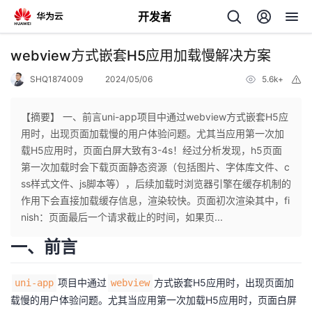
开发者
返
webview方式嵌套H5应用加载慢解决方案
回
SHQ1874009
2024/05/06
5.6k+
举
报
【摘要】 一、前言uni-app项目中通过webview方式嵌套H5应
用时，出现页面加载慢的用户体验问题。尤其当应用第一次加
载H5应用时，页面白屏大致有3-4s！经过分析发现，h5页面
个
第一次加载时会下载页面静态资源（包括图片、字体库文件、c
ss样式文件、js脚本等），后续加载时浏览器引擎在缓存机制的
我
人
作用下会直接加载缓存信息，渲染较快。页面初次渲染其中，fi
nish：页面最后一个请求截止的时间，如果页...
我
的
主
一、前言
我
的
开
页
项目中通过
方式嵌套H5应用时，出现页面加
uni-app
webview
我
的
载慢的用户体验问题。尤其当应用第一次加载H5应用时，页面白屏
开
发