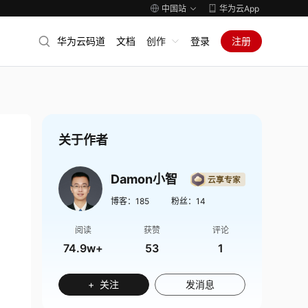
中国站
华为云App
华为云码道
文档
创作
登录
注册
关于作者
Damon小智
博客：
185
粉丝：
14
阅读
获赞
评论
74.9w+
53
1
+ 关注
发消息