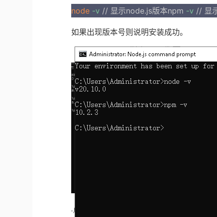
node
-v
//
显示
node.js
版本
npm
-v
//
显
如果出现版本号则说明安装成功。