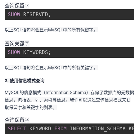
查询保留字
我
注
的
开
SHOW
 RESERVED
;
的
Programs
发
以上SQL语句将会显示MySQL中的所有保留字。
支
者
查询关键字
持
SHOW
 KEYWORDS
;
学
我
以上SQL语句将会显示MySQL中的所有关键字。
堂
3. 使用信息模式查询
的
我
我
MySQL的信息模式（Information Schema）存储了数据库的元数据
技
的
的
我
信息，包括表、列、索引等信息。我们可以通过查询信息模式来获
取保留字和关键字的列表。
术
云
课
的
我
查询保留字
支
声
程
认
的
我
SELECT
 KEYWORD 
FROM
 INFORMATION_SCHEMA
.
KEY