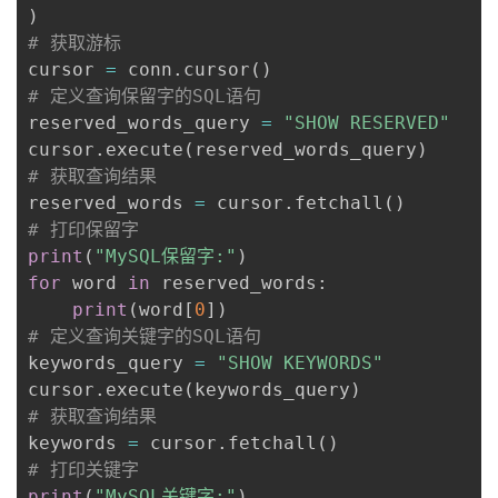
)
# 获取游标
cursor 
=
 conn
.
cursor
(
)
# 定义查询保留字的SQL语句
reserved_words_query 
=
"SHOW RESERVED"
cursor
.
execute
(
reserved_words_query
)
# 获取查询结果
reserved_words 
=
 cursor
.
fetchall
(
)
# 打印保留字
print
(
"MySQL保留字:"
)
for
 word 
in
 reserved_words
:
print
(
word
[
0
]
)
# 定义查询关键字的SQL语句
keywords_query 
=
"SHOW KEYWORDS"
cursor
.
execute
(
keywords_query
)
# 获取查询结果
keywords 
=
 cursor
.
fetchall
(
)
# 打印关键字
print
(
"MySQL关键字:"
)