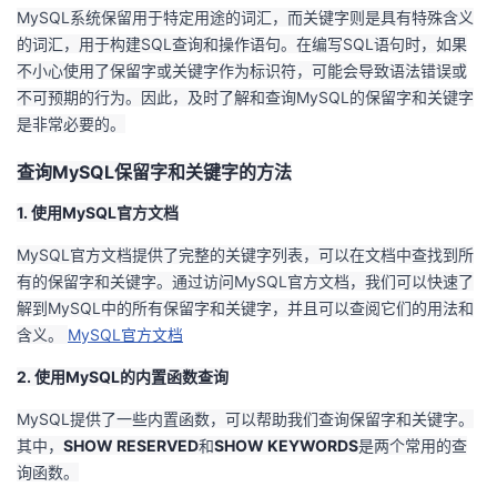
MySQL系统保留用于特定用途的词汇，而关键字则是具有特殊含义
者
的词汇，用于构建SQL查询和操作语句。在编写SQL语句时，如果
不小心使用了保留字或关键字作为标识符，可能会导致语法错误或
我
不可预期的行为。因此，及时了解和查询MySQL的保留字和关键字
是非常必要的。
的
我
查询MySQL保留字和关键字的方法
博
的
我
1. 使用MySQL官方文档
客
论
的
我
MySQL官方文档提供了完整的关键字列表，可以在文档中查找到所
有的保留字和关键字。通过访问MySQL官方文档，我们可以快速了
坛
圈
的
我
解到MySQL中的所有保留字和关键字，并且可以查阅它们的用法和
含义。
MySQL官方文档
子
直
的
我
2. 使用MySQL的内置函数查询
我
播
活
的
MySQL提供了一些内置函数，可以帮助我们查询保留字和关键字。
其中，
SHOW RESERVED
和
SHOW KEYWORDS
是两个常用的查
我
动
关
的
询函数。