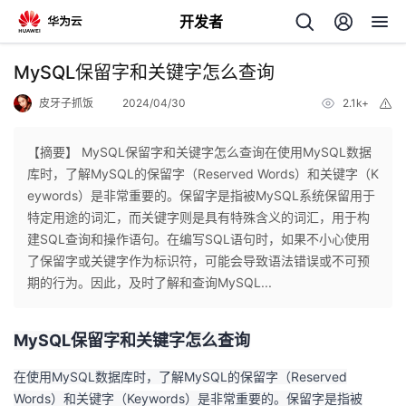
开发者
返
MySQL保留字和关键字怎么查询
回
皮牙子抓饭
2024/04/30
2.1k+
举
报
【摘要】 MySQL保留字和关键字怎么查询在使用MySQL数据
库时，了解MySQL的保留字（Reserved Words）和关键字（K
eywords）是非常重要的。保留字是指被MySQL系统保留用于
个
特定用途的词汇，而关键字则是具有特殊含义的词汇，用于构
建SQL查询和操作语句。在编写SQL语句时，如果不小心使用
我
人
了保留字或关键字作为标识符，可能会导致语法错误或不可预
期的行为。因此，及时了解和查询MySQL...
的
主
MySQL保留字和关键字怎么查询
开
页
在使用MySQL数据库时，了解MySQL的保留字（Reserved
发
Words）和关键字（Keywords）是非常重要的。保留字是指被