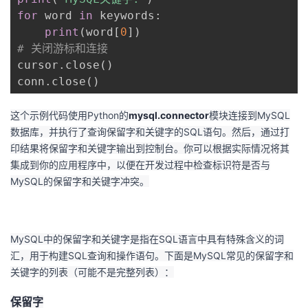
for
 word 
in
 keywords
:
print
(
word
[
0
]
)
# 关闭游标和连接
cursor
.
close
(
)
conn
.
close
(
)
这个示例代码使用Python的
mysql.connector
模块连接到MySQL
数据库，并执行了查询保留字和关键字的SQL语句。然后，通过打
印结果将保留字和关键字输出到控制台。你可以根据实际情况将其
集成到你的应用程序中，以便在开发过程中检查标识符是否与
MySQL的保留字和关键字冲突。
MySQL中的保留字和关键字是指在SQL语言中具有特殊含义的词
汇，用于构建SQL查询和操作语句。下面是MySQL常见的保留字和
关键字的列表（可能不是完整列表）：
保留字