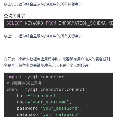
持
建
证
实
的
以上SQL语句将会显示MySQL中的所有保留字。
议
查询关键字
验
收
SELECT
 KEYWORD 
FROM
 INFORMATION_SCHEMA
.
KEY
藏
以上SQL语句将会显示MySQL中的所有关键字。
在开发一个新的数据库应用程序时，需要确定用户输入的表名或列
名是否与保留字或关键字冲突。以下是一个示例代码：
import
 mysql
.
# 创建MySQL连接
conn 
=
 mysql
.
connector
.
connect
(
    host
=
"localhost"
,
    user
=
"your_username"
,
    password
=
"your_password"
,
    database
=
"your_database"