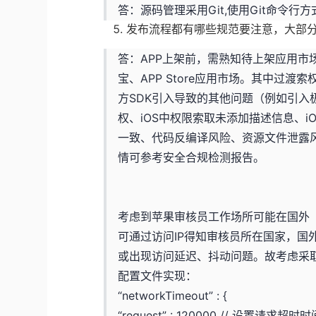
答：源码管理采用Git,使用Git命令行方
发布流程都有哪些规范要注意，大部分
答：APP上架前，需熟知待上架应用市
宝、APP Store应用市场。其中过
方SDK引入导致的其他问题（例如引
权、iOS中权限索取未添加描述信息、i
一致、代码反编译风险、资源文件泄露
情可参考安全合规检测报告。
考虑到苹果审核员工作场所可能在国外
可通过访问IP得知审核员所在国家，国
或出现访问延迟、抖动问题。故考虑采取
配置文件实现：
“networkTimeout” : {
“request” : 120000 // 设置请求超时