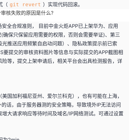
式（
）实现代码回滚。
git revert
审核失败的原因是什么?
场安全合规准则， 目前中金火炬APP已上架华为、应用
渡索权(确保只保留应用需要的权限，否则会需要举证)、第三
入极光推送应用频繁自启动问题）、隐私政策提示前已索
OS要提交的审核资料图片等信息与实际提交的APP截图相
风险等，提交上架申请后，相关平台会出具检测报告，详
（美国加利福尼亚州、爱尔兰科克），也有可能在上海，
外的话，由于服务器测的安全策略，导致境外IP无法访问
增大请求响应等待时间及域名/IP网络测试。可通过设置
时间为2min