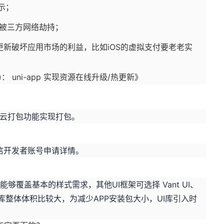
提示；
避免被三方网络劫持；
更新破坏应用市场的利益，比如iOS的虚拟支付要老老实
 uni-app 实现资源在线升级/热更新
》
X自带的云打包功能实现打包。
？
信开发者账号申请详情。
架已经能够覆盖基本的样式需求，其他UI框架可选择
Vant UI
、
I库整体体积比较大，为减少APP安装包大小，UI库引入时