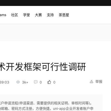
rams
社区
学堂
大赛
支持
茶思屋
台技术开发框架可行性调研
举报
39:03
3k+
0
0
账户申请流程(申请渠道、需要提供的相关证明、审核时间等)。
DE,支持邮箱、密码方式注册，方便快捷。uni-app企业开发者账户申