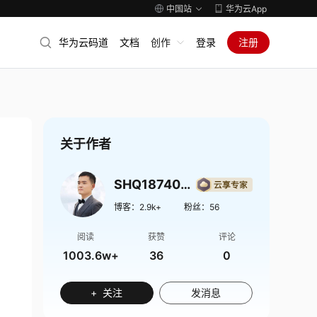
中国站
华为云App
华为云码道
文档
创作
登录
注册
关于作者
SHQ1874009
博客：
2.9k+
粉丝：
56
阅读
获赞
评论
1003.6w+
36
0
+ 关注
发消息