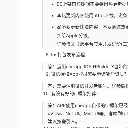
🙅‍♂️上架审核期间不要弹出热更新
⚠️热更新内容使用https下载，
🙅不要更新违法内容、不要通过热
实给Apple分钱。
详参博文《
跨平台应用开发进阶(三)：
los打包发布流程
答：运用uni-app IDE HBuilder
微信授权App登录需要申请哪些资质
答：需要注册微信开发者账号。详参微
有没有好的ui框架推荐？
答：APP使用uni-app自带的UI框
uView
、
Nut UI
、
Mint UI
等。考虑到U
建议按需引入。