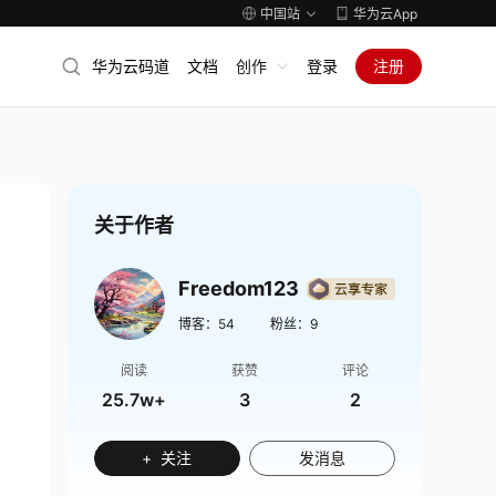
中国站
华为云App
华为云码道
文档
创作
登录
注册
关于作者
Freedom123
博客：
54
粉丝：
9
阅读
获赞
评论
25.7w+
3
2
+ 关注
发消息