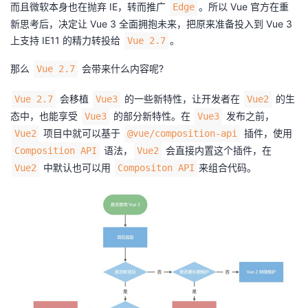
持
建
而且微软本身也在抛弃 IE，转而推广
。所以 Vue 官方在重
Edge
证
实
的
新思考后，决定让 Vue 3 全面拥抱未来，把原来准备投入到 Vue 3
议
上支持 IE11 的精力转投给
。
验
收
Vue 2.7
那么
会带来什么内容呢?
Vue 2.7
藏
会移植
的一些新特性，让开发者在
的生
Vue 2.7
Vue3
Vue2
态中，也能享受
的部分新特性。在
发布之前，
Vue3
Vue3
项目中就可以基于
插件，使用
Vue2
@vue/composition-api
语法，
会直接内置这个插件，在
Composition API
Vue2
中默认也可以用
来组合代码。
Vue2
Compositon API