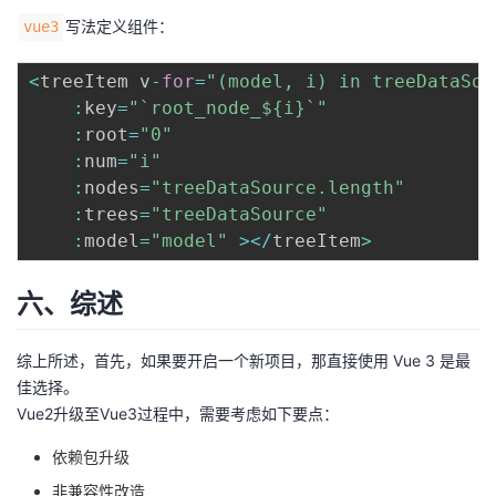
写法定义组件：
vue3
<
treeItem v
-
for
=
"(model, i) in treeDataSou
:
key
=
"`root_node_${i}`"
:
root
=
"0"
:
num
=
"i"
:
nodes
=
"treeDataSource.length"
:
trees
=
"treeDataSource"
:
model
=
"model"
>
<
/
treeItem
>
六、综述
综上所述，首先，如果要开启一个新项目，那直接使用 Vue 3 是最
佳选择。
Vue2升级至Vue3过程中，需要考虑如下要点：
依赖包升级
非兼容性改造