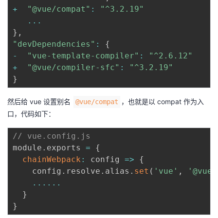
+
"@vue/compat"
:
"^3.2.19"
...
}
,
"devDependencies"
:
{
-
"vue-template-compiler"
:
"^2.6.12"
+
"@vue/compiler-sfc"
:
"^3.2.19"
}
然后给 vue 设置别名
，也就是以 compat 作为入
@vue/compat
口，代码如下：
// vue.config.js
module
.
exports 
=
{
chainWebpack
:
config
=>
{
    config
.
resolve
.
alias
.
set
(
'vue'
,
'@vue/
...
...
}
}