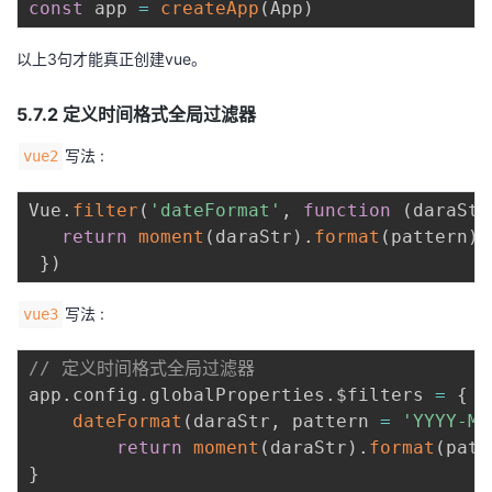
const
 app 
=
createApp
(
App
)
以上3句才能真正创建vue。
5.7.2 定义时间格式全局过滤器
写法 :
vue2
Vue
.
filter
(
'dateFormat'
,
function
(
daraStr
return
moment
(
daraStr
)
.
format
(
pattern
)
}
)
写法 :
vue3
// 定义时间格式全局过滤器
app
.
config
.
globalProperties
.
$filters 
=
{
dateFormat
(
daraStr
,
 pattern 
=
'YYYY-MM
return
moment
(
daraStr
)
.
format
(
patt
}