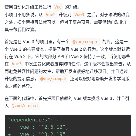
使用自动化升级工具进行
的升级。
Vue
小项目不用多说，从
升级到
之后，对于语法的改变
Vue2
Vue3
之处，挨个替换写法就可以。但对于复杂项目，需要借助自动化工
具来帮我们过渡。
首先是在 Vue 3 的项目里，有一个
的库，这是一
@vue/compat
个 Vue 3 的构建版本，提供了兼容 Vue 2 的行为。这个版本默认运
行在 Vue 2 下，它的大部分 API 和 Vue 2 保持了一致。当使用那些
在
中发生变化或者废弃的特性时，这个版本会提出警告，从
Vue3
而避免兼容性问题的发生，帮助开发者很好地迁移项目。并且通过
升级的提示信息，
还可以很好地帮助开发者学习版
@vue/compat
本之间的差异。
在下面的代码中，首先把项目依赖的 Vue 版本换成 Vue 3，并且引
入
@vue/compat
"dependencies"
:
{
-
"vue"
:
"^2.6.12"
,
+
"vue"
:
"^3.2.19"
,