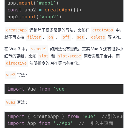
app
.
mount
(
'#app1'
)
const
 app2 
=
createApp
(
{
}
)
app2
.
mount
(
'#app2'
)
还移除了很多常见的写法，比如在
中，
createApp
createApp
就不再支持
、
、
、
、
等 API。
filter
on
off
set
delete
在 Vue 3 中，
的用法也有更改。其实 Vue 3 还有很多小
v-model
细节的更新，比如
和
两者实现了合并，而
slot
slot-scope
注册指令的 API 等也有变化。
directive
写法 :
vue2
import
 Vue 
from
'vue'
写法 :
vue3
import
{
 createApp 
}
from
'vue'
//引入vue
import
 App 
from
'./App'
//  引入主页面