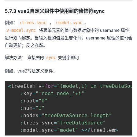
5.7.3 vue2自定义组件中使用到的修饰符sync
例如：
，
，
:trees.sync
:model.sync
将表单元素的值与数据对象中的 username 属性
v-model.sync
进行双向绑定。当输入框的值发生变化时，username 属性的值也会
自动更新；反之亦然。
解决办法： 直接去除
关键字即可
sync
例如，vue2写法定义组件：
<
treeItem v
-
for
=
"(model,i) in treeDataSour
:
key
=
"'root_node_'+i"
:
root
=
"0"
:
num
=
"i"
:
nodes
=
"treeDataSource.length"
:
trees
.
sync
=
"treeDataSource"
:
model
.
sync
=
"model"
>
<
/
treeItem
>