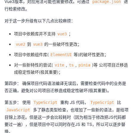
Vue3版本，对应用法可能也需要修改。可通过
进
package.json
行检索修改。
对于这一步升级有以下几点比较麻烦：
项目中依赖库并不支持
；
vue3
到
的一些破坏性更改；
vue2
vue3
项目中依赖组件库(
等)的破坏性更改；
ElementUI
对一些新特性的尝试(
,
,
)等 公司项目迁移造
vite
ts
pinia
成稳定性破坏(极其重要)；
第四步： 确保项目代码语法编译无误后，需要检查代码中的业务是
否正确，避免对公司项目迁移造成稳定性破坏(极其重要)。
第五步： 使用
重构 JS 代码，
比
TypeScript
TypeScript
多了静态类型检查，也增加了一些新的语法，是给项
JavaScript
目锦上添花。但是这一步会比较耗时（因为相当于修改把JS代码都
要过一遍），但是项目中可以同时存在JS 和 TS，所以可以逐步替
换。