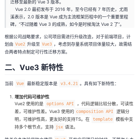
迁移至最新的 Vue 3 版本。
Vue 2.0 最初发布于 2016 年，至今已经有 7 年历史，尤雨
者
溪表示，2.0 版本是 Vue 成为主流框架历程中的一个重要里程
碑，“不过随着 Vue 3 的成熟，如今是时候淘汰 Vue 2 了”。
我
根据公司战略要求，公司项目需进行升级改造，对于前端项目，计
的
我
划由
升级至
，考虑到存量系统项目体量较大，故需结
Vue2
Vue3
合两者特点制定可行性迁移方案。
博
的
我
二、Vue3 新特性
客
论
的
我
当前
最新稳定版本是
。具有如下新特性：
Vue
v3.4.21
坛
圈
的
我
增加代码可维护性
子
直
的
我
Vue2 使用的是
，代码逻辑比较分散，可读性
options API
差，可维护性差。Vue3 使用的
逻辑分
composition API
我
播
活
的
明，可维护性高，更友好的支持TS。在
模板中支
template
持多个根节点，支持
语法。
jsx
我
动
关
的