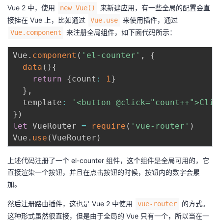
Vue 2 中，使用
来新建应用，有一些全局的配置会直
new Vue()
接挂在 Vue 上，比如通过
来使用插件，通过
Vue.use
来注册全局组件，如下面代码所示：
Vue.component
Vue
.
component
(
'el-counter'
,
{
data
(
)
{
return
{
count
:
1
}
}
,
  template
:
'<button @click="count++">Clic
}
)
let
 VueRouter 
=
require
(
'vue-router'
)
Vue
.
use
(
VueRouter
)
上述代码注册了一个 el-counter 组件，这个组件是全局可用的，它
直接渲染一个按钮，并且在点击按钮的时候，按钮内的数字会累
加。
然后注册路由插件，这也是 Vue 2 中使用
的方式。
vue-router
这种形式虽然很直接，但是由于全局的 Vue 只有一个，所以当在一