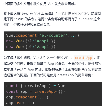
个页面的多个应用中独立使用 Vue 就会非常困难。
看下面这段代码，在 Vue 上先注册了一个组件 el-counter，然后创
建了两个 Vue 的实例。这两个实例都自动都拥有了 el-couter 这个
组件，但这样做很容易造成混淆。
Vue
.
component
(
'el-counter'
,
...
)
new
Vue
(
{
el
:
'#app1'
}
)
new
Vue
(
{
el
:
'#app2'
}
)
为了解决这个问题，Vue 3 引入一个新的 API ，
，来
createApp
解决这个问题，也就是新增了 App 的概念。全局的组件、插件都独
立地注册在这个 App 内部，很好的解决了上面提到的两个实例容易
造成混淆的问题。下面的代码是使用 createApp 的简单示例：
const
{
 createApp 
}
=
const
 app 
=
createApp
(
{
}
)
app
.
component
(
...
)
app
.
use
(
...
)