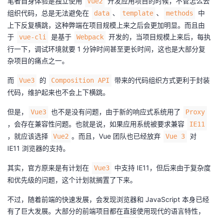
笔者自身体验是独立使用
开发应用项目的时候，不管怎么去
Vue2
我
注
的
开
组织代码，总是无法避免在
、
、
中
data
template
methods
上下反复横跳，这种弊端在项目规模上来之后会更加明显。而且由
的
Programs
发
于
是基于
开发的，当项目规模上来后，每执
vue-cli
Webpack
行一下，调试环境就要 1 分钟时间甚至更长时间，这也是大部分复
支
者
杂项目的痛点之一。
而
的
带来的代码组织方式更利于封装
Vue3
Composition API
持
学
代码，维护起来也不会上下横跳。
我
堂
但是，
也不是没有问题，由于新的响应式系统用了
Vue3
Proxy
，会存在兼容性问题。也就是说，如果应用系统被要求兼容
IE11
的
我
我
，就应该选择
。而且，Vue 团队也已经放弃
对
Vue2
Vue 3
IE11 浏览器的支持。
技
的
的
我
其实，官方原来是有计划在
中支持 IE11，但后来由于复杂度
Vue3
术
云
课
的
我
和优先级的问题，这个计划就搁置了下来。
支
声
不过，随着前端的快速发展，会发现浏览器和 JavaScript 本身已经
程
认
的
我
有了巨大发展。大部分的前端项目都在直接使用现代的语言特性，