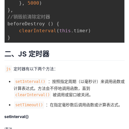
}
,
5000
)
我
注
的
开
}
,
//销毁前清除定时器
的
Programs
发
beforeDestroy 
(
)
{
clearInterval
(
this
.
timer
)
支
者
}
持
学
二、JS 定时器
我
堂
定时器有以下两个方法：
js
的
我
我
：按照指定周期（以毫秒计）来调用函数或
setInterval()
计算表达式。方法会不停地调用函数，直到
技
的
的
我
被调用或窗口被关闭。
clearInterval()
术
云
课
的
我
：在指定毫秒数后调用函数或计算表达式。
setTimeout()
setInterval()
支
声
程
认
的
我