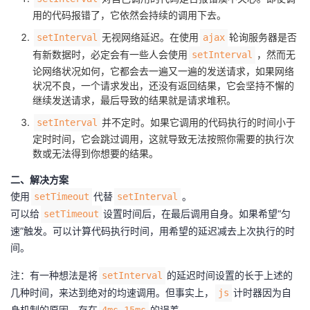
用的代码报错了，它依然会持续的调用下去。
无视网络延迟。在使用
轮询服务器是否
setInterval
ajax
有新数据时，必定会有一些人会使用
，然而无
setInterval
论网络状况如何，它都会去一遍又一遍的发送请求，如果网络
状况不良，一个请求发出，还没有返回结果，它会坚持不懈的
继续发送请求，最后导致的结果就是请求堆积。
并不定时。如果它调用的代码执行的时间小于
setInterval
定时时间，它会跳过调用，这就导致无法按照你需要的执行次
数或无法得到你想要的结果。
二、解决方案
使用
代替
。
setTimeout
setInterval
可以给
设置时间后，在最后调用自身。如果希望“匀
setTimeout
速”触发。可以计算代码执行时间，用希望的延迟减去上次执行的时
间。
注：有一种想法是将
的延迟时间设置的长于上述的
setInterval
几种时间，来达到绝对的均速调用。但事实上，
计时器因为自
js
身机制的原因，存在
的误差。