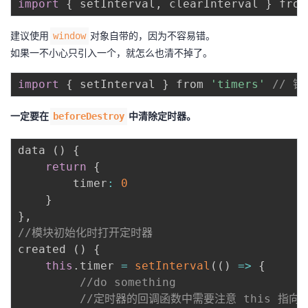
import
{
 setInterval
,
 clearInterval 
}
 from
者
建议使用
对象自带的，因为不容易错。
window
如果一不小心只引入一个，就怎么也清不掉了。
我
import
{
 setInterval 
}
 from 
'timers'
// 错
的
我
一定要在
中清除定时器。
beforeDestroy
博
的
我
data 
(
)
{
客
论
的
我
return
{
        timer
:
0
坛
圈
的
我
}
}
,
子
直
的
我
//模块初始化时打开定时器
created 
(
)
{
我
播
活
的
this
.
timer 
=
setInterval
(
(
)
=
>
{
//do something
我
动
关
的
//定时器的回调函数中需要注意 this 指向