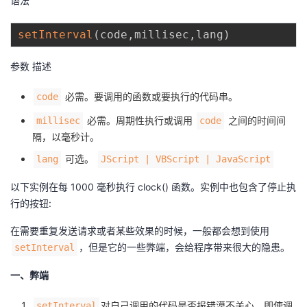
语法
持
建
证
实
的
setInterval
(
code
,
millisec
,
lang
)
议
验
收
参数 描述
藏
必需。要调用的函数或要执行的代码串。
code
必需。周期性执行或调用
之间的时间间
millisec
code
隔，以毫秒计。
可选。
lang
JScript | VBScript | JavaScript
以下实例在每 1000 毫秒执行 clock() 函数。实例中也包含了停止执
行的按钮:
在需要重复发送请求或者某些效果的时候，一般都会想到使用
，但是它的一些弊端，会给程序带来很大的隐患。
setInterval
一、弊端
对自己调用的代码是否报错漠不关心。即使调
setInterval