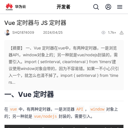
开发者
返
Vue 定时器与 JS 定时器
回
SHQ1874009
2024/04/25
1.7k+
举
报
【摘要】 一、Vue 定时器在vue中，有两种定时器，一是浏览
器API，window对象上的；另一种就是vue/nodejs封装的，需
要引入。import { setInterval, clearInterval } from 'timers'建
个
议使用window对象自带的，因为不容易错。如果一不小心只引
入一个，就怎么也清不掉了。import { setInterval } from 'time
我
人
rs...
一、Vue 定时器
的
主
在
中，有两种定时器，一是浏览器
，
对象上
vue
API
window
开
页
的；另一种就是
封装的，需要引入。
vue/nodejs
发