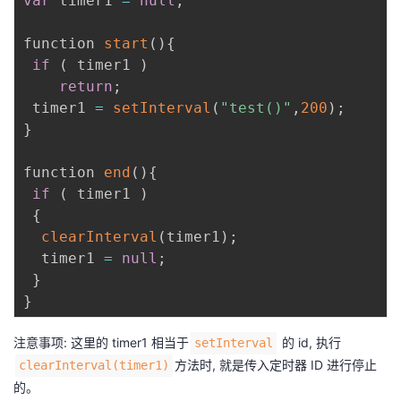
var
 timer1 
=
null
;
function 
start
(
)
{
if
(
 timer1 
)
return
;
 timer1 
=
setInterval
(
"test()"
,
200
)
;
}
function 
end
(
)
{
if
(
 timer1 
)
{
clearInterval
(
timer1
)
;
  timer1 
=
null
;
}
}
注意事项: 这里的 timer1 相当于
的 id, 执行
setInterval
方法时, 就是传入定时器 ID 进行停止
clearInterval(timer1)
的。