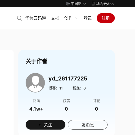
中国站
华为云App
华为云码道
文档
创作
登录
注册
关于作者
yd_261177225
博客：
11
粉丝：
0
阅读
获赞
评论
4.1w+
0
0
+ 关注
发消息